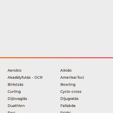
Aerobic
Aikido
Akadályfutás - OCR
Amerikai foci
Bírkózás
Bowling
Curling
Cyclo-cross
Díjlovaglás
Díjugratás
Duathlon
Fallabda
Foci
Frizbi