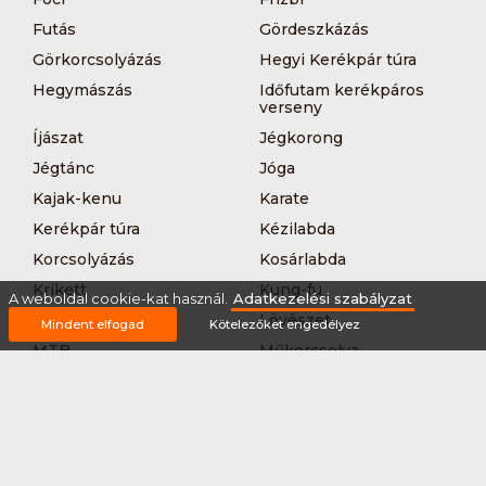
Futás
Gördeszkázás
Görkorcsolyázás
Hegyi Kerékpár túra
Hegymászás
Időfutam kerékpáros
verseny
Íjászat
Jégkorong
Jégtánc
Jóga
Kajak-kenu
Karate
Kerékpár túra
Kézilabda
Korcsolyázás
Kosárlabda
Krikett
Kung-fu
A weboldal cookie-kat használ.
Adatkezelési szabályzat
Kutyás terepfutás
Lövészet
Mindent elfogad
Kötelezőket engedélyez
MTB-
Műkorcsolya
hegyikerékpározás
Nordic walking
Országúti kerékpáros
körverseny
Országúti kerékpározás
Sárkányhajózás
Síelés
Sífutás