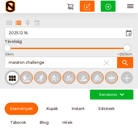
Távolság
0km
<250km
Rendezés
Események
Kupák
Instant
Edzések
Táborok
Blog
Hírek