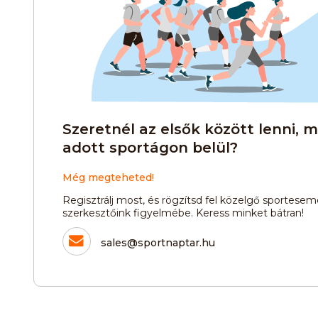
Gördeszkázás
Hegymászás
Kézilabda
Korcsolyázás
Műkorcsolya
Országúti kerékpáros kö
Szeretnél az elsők között lenni, m
adott sportágon belül?
Sítájfutás
Sítúra
Street
Még megteheted!
Regisztrálj most, és rögzítsd fel közelgő sportesemé
szerkesztőink figyelmébe. Keress minket bátran!
Vitorlázás
Vívás
Vizil
sales@sportnaptar.hu