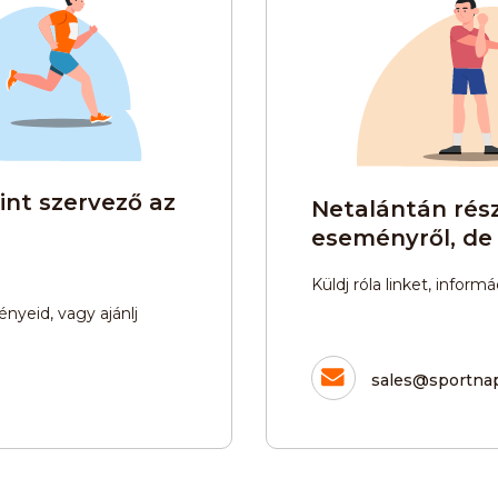
Időfutam kerékpáros verseny
Íjászat
Kosárlabda
Krikett
Kung-fu
rverseny
Sárkányhajózás
Síelés
int szervező az
Netalántán rész
eseményről, de
ball (3*3)
Sup
Tenisz
Te
Küldj róla linket, infor
nyeid, vagy ajánlj
abda
Wakeboard
sales@sportnap