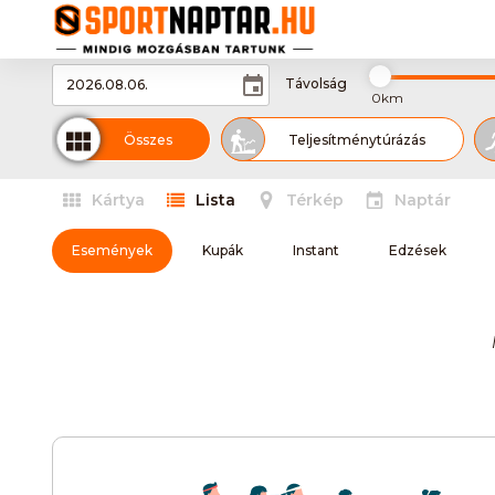
Távolság
0km
Összes
Teljesítménytúrázás
Kártya
Lista
Térkép
Naptár
MTB-hegyikerékpározás
Vizitúra
Események
Kupák
Instant
Edzések
Úszás
Országúti kerékpározás
Karate
Tánc
Aikido
Curling
Cyclo-cross
D