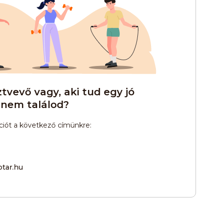
Jégkorong
Jégtánc
Kutyás terepfutás
Lövészet
Sífutás
Siklőernyőzés
tvevő vagy, aki tud egy jó
 nem találod?
qball
Triatlon
Via-ferrata
mációt a következő címünkre:
tar.hu