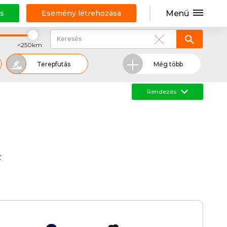
Menü
s
Esemény létrehozása
<250km
Terepfutás
Még több
Rendezés
ázás
Hegyi Kerékpár túra
Görkorcsolyázás
Jóga
t
Bírkózás
Bowling
Fallabda
Frizbi