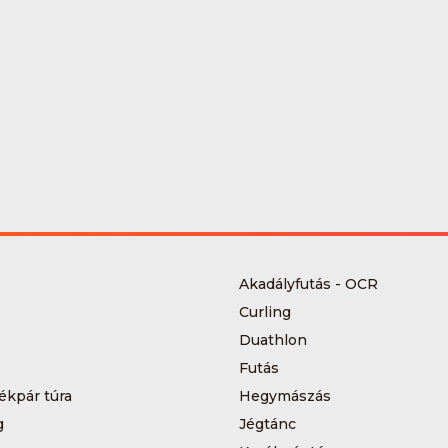
Akadályfutás - OCR
Curling
Duathlon
Futás
ékpár túra
Hegymászás
g
Jégtánc