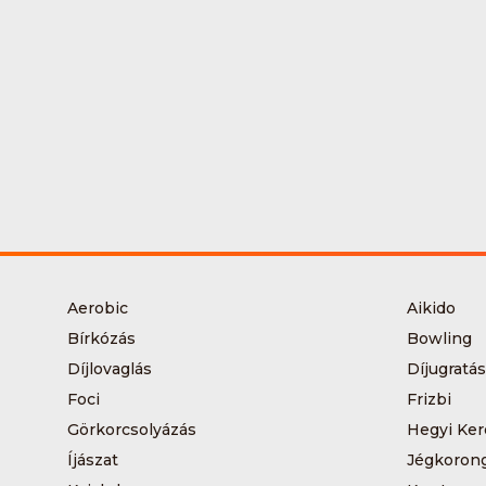
Aerobic
Aikido
Bírkózás
Bowling
Díjlovaglás
Díjugratás
Foci
Frizbi
Görkorcsolyázás
Hegyi Ker
Íjászat
Jégkoron