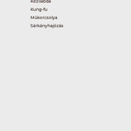
Kézilabda
Kung-fu
Műkorcsolya
Sárkányhajózás
Sítájfutás
Tájfutás
Tenisz
Túrázás
Vívás