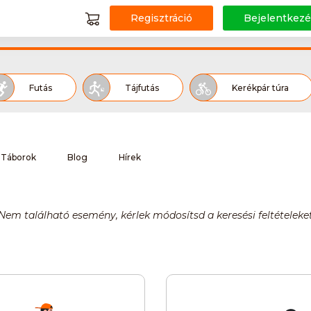
Regisztráció
Bejelentkezé
Futás
Tájfutás
Kerékpár túra
Tájkerékpár
Kajak-kenu
Túr
Táborok
Blog
Hírek
Aerobic
Nordic walking
Foci
Nem található esemény, kérlek módosítsd a keresési feltételeke
Akadályfutás - OCR
Amerikai foci
íjlovaglás
Díjugratás
Duathlon