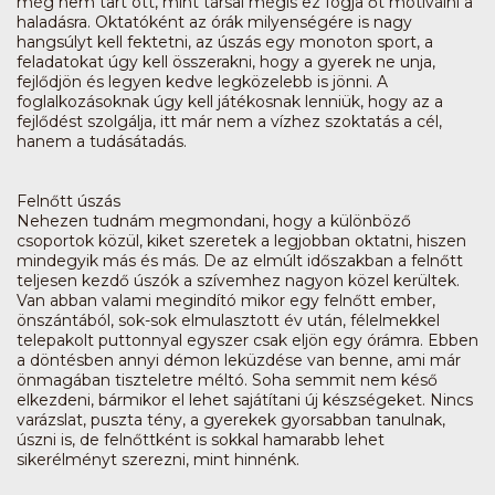
még nem tart ott, mint társai mégis ez fogja őt motiválni a
haladásra. Oktatóként az órák milyenségére is nagy
hangsúlyt kell fektetni, az úszás egy monoton sport, a
feladatokat úgy kell összerakni, hogy a gyerek ne unja,
fejlődjön és legyen kedve legközelebb is jönni. A
foglalkozásoknak úgy kell játékosnak lenniük, hogy az a
fejlődést szolgálja, itt már nem a vízhez szoktatás a cél,
hanem a tudásátadás.
Felnőtt úszás
Nehezen tudnám megmondani, hogy a különböző
csoportok közül, kiket szeretek a legjobban oktatni, hiszen
mindegyik más és más. De az elmúlt időszakban a felnőtt
teljesen kezdő úszók a szívemhez nagyon közel kerültek.
Van abban valami megindító mikor egy felnőtt ember,
önszántából, sok-sok elmulasztott év után, félelmekkel
telepakolt puttonnyal egyszer csak eljön egy órámra. Ebben
a döntésben annyi démon leküzdése van benne, ami már
önmagában tiszteletre méltó. Soha semmit nem késő
elkezdeni, bármikor el lehet sajátítani új készségeket. Nincs
varázslat, puszta tény, a gyerekek gyorsabban tanulnak,
úszni is, de felnőttként is sokkal hamarabb lehet
sikerélményt szerezni, mint hinnénk.