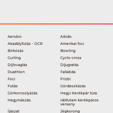
Aerobic
Aikido
Akadályfutás - OCR
Amerikai foci
Bírkózás
Bowling
Curling
Cyclo-cross
Díjlovaglás
Díjugratás
Duathlon
Fallabda
Foci
Frizbi
Futás
Gördeszkázás
Görkorcsolyázás
Hegyi Kerékpár túra
Hegymászás
Időfutam kerékpáros
verseny
Íjászat
Jégkorong