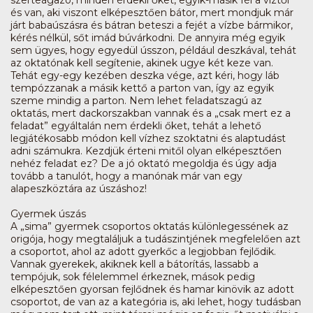
és van, aki viszont elképesztően bátor, mert mondjuk már
járt babaúszásra és bátran beteszi a fejét a vízbe bármikor,
kérés nélkül, sőt imád búvárkodni. De annyira még egyik
sem ügyes, hogy egyedül ússzon, például deszkával, tehát
az oktatónak kell segítenie, akinek ugye két keze van.
Tehát egy-egy kezében deszka vége, azt kéri, hogy láb
tempózzanak a másik kettő a parton van, így az egyik
szeme mindig a parton. Nem lehet feladatszagú az
oktatás, mert dackorszakban vannak és a „csak mert ez a
feladat” egyáltalán nem érdekli őket, tehát a lehető
legjátékosabb módon kell vízhez szoktatni és alaptudást
adni számukra. Kezdjük érteni mitől olyan elképesztően
nehéz feladat ez? De a jó oktató megoldja és úgy adja
tovább a tanulót, hogy a manónak már van egy
alapeszköztára az úszáshoz!
Gyermek úszás
A „sima” gyermek csoportos oktatás különlegessének az
origója, hogy megtaláljuk a tudászintjének megfelelően azt
a csoportot, ahol az adott gyerkőc a legjobban fejlődik.
Vannak gyerekek, akiknek kell a bátorítás, lassabb a
tempójuk, sok félelemmel érkeznek, mások pedig
elképesztően gyorsan fejlődnek és hamar kinövik az adott
csoportot, de van az a kategória is, aki lehet, hogy tudásban