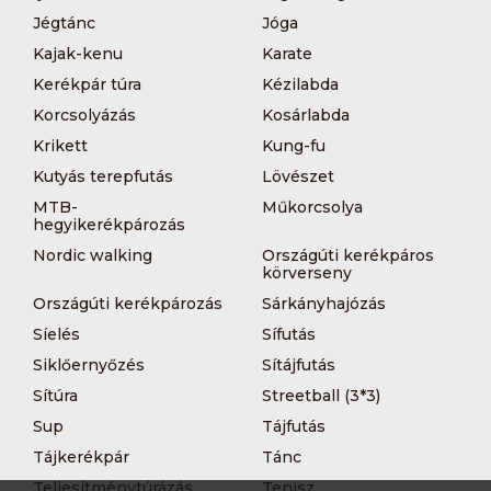
Jégtánc
Jóga
Kajak-kenu
Karate
Kerékpár túra
Kézilabda
Korcsolyázás
Kosárlabda
Krikett
Kung-fu
Kutyás terepfutás
Lövészet
MTB-
Műkorcsolya
hegyikerékpározás
Nordic walking
Országúti kerékpáros
körverseny
Országúti kerékpározás
Sárkányhajózás
Síelés
Sífutás
Siklőernyőzés
Sítájfutás
Sítúra
Streetball (3*3)
Sup
Tájfutás
Tájkerékpár
Tánc
Teljesítménytúrázás
Tenisz