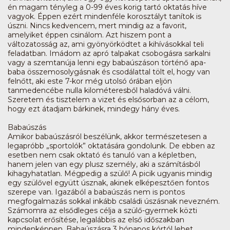
én magam tényleg a 0-99 éves korig tartó oktatás híve
vagyok. Éppen ezért mindenféle korosztályt tanítok is
úszni. Nincs kedvencem, mert mindig az a favorit,
amelyiket éppen csinálom. Azt hiszem pont a
változatosság az, ami gyönyörködtet a kihívásokkal teli
feladatban. Imádom az apró talpakat csobogásra sarkalni
vagy a szemtanúja lenni egy babaúszáson történő apa-
baba összemosolygásnak és csodálattal tölt el, hogy van
felnőtt, aki este 7-kor még utolsó órában eljön
tanmedencébe nulla kilométeresből haladóvá válni.
Szeretem és tisztelem a vizet és elsősorban az a célom,
hogy ezt átadjam bárkinek, mindegy hány éves.
Babaúszás
Amikor babaúszásról beszélünk, akkor természetesen a
legapróbb „sportolók” oktatására gondolunk. De ebben az
esetben nem csak oktató és tanuló van a képletben,
hanem jelen van egy plusz személy, aki a számításból
kihagyhatatlan. Mégpedig a szülő! A picik ugyanis mindig
egy szülővel együtt úsznak, akinek elképesztően fontos
szerepe van. Igazából a babaúszás nem is pontos
megfogalmazás sokkal inkább családi úszásnak nevezném.
Számomra az elsődleges célja a szülő-gyermek közti
kapcsolat erősítése, legalábbis az első időszakban
mindenképpen. Babaúszásra 3 hónapos kórtól lehet