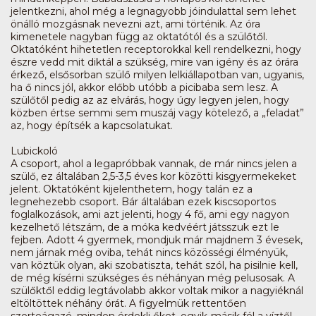
jelentkezni, ahol még a legnagyobb jóindulattal sem lehet
önálló mozgásnak nevezni azt, ami történik. Az óra
kimenetele nagyban függ az oktatótól és a szülőtől.
Oktatóként hihetetlen receptorokkal kell rendelkezni, hogy
észre vedd mit diktál a szükség, mire van igény és az órára
érkező, elsősorban szülő milyen lelkiállapotban van, ugyanis,
ha ő nincs jól, akkor előbb utóbb a picibaba sem lesz. A
szülőtől pedig az az elvárás, hogy úgy legyen jelen, hogy
közben értse semmi sem muszáj vagy kötelező, a „feladat”
az, hogy építsék a kapcsolatukat.
Lubickoló
A csoport, ahol a legapróbbak vannak, de már nincs jelen a
szülő, ez általában 2,5-3,5 éves kor közötti kisgyermekeket
jelent. Oktatóként kijelenthetem, hogy talán ez a
legnehezebb csoport. Bár általában ezek kiscsoportos
foglalkozások, ami azt jelenti, hogy 4 fő, ami egy nagyon
kezelhető létszám, de a móka kedvéért játsszuk ezt le
fejben. Adott 4 gyermek, mondjuk már majdnem 3 évesek,
nem járnak még oviba, tehát nincs közösségi élményük,
van köztük olyan, aki szobatiszta, tehát szól, ha pisilnie kell,
de még kísérni szükséges és néhányan még pelusosak. A
szülőktől eddig legtávolabb akkor voltak mikor a nagyiéknál
eltöltöttek néhány órát. A figyelmük rettentően
szerteágazó, minden érdekli őket, egyik-másik fél a víztől