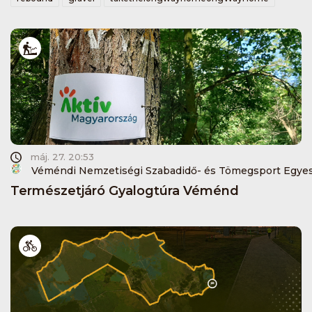
máj. 27. 20:53
Véméndi Nemzetiségi Szabadidő- és Tömegsport Egyes
Természetjáró Gyalogtúra Véménd