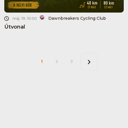
Dawnbreakers Cycling Club
máj. 19. 10:00
Útvonal
1
2
3