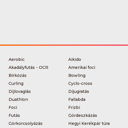
Aerobic
Aikido
Akadályfutás - OCR
Amerikai foci
Bírkózás
Bowling
Curling
Cyclo-cross
Díjlovaglás
Díjugratás
Duathlon
Fallabda
Foci
Frizbi
Futás
Gördeszkázás
Görkorcsolyázás
Hegyi Kerékpár túra