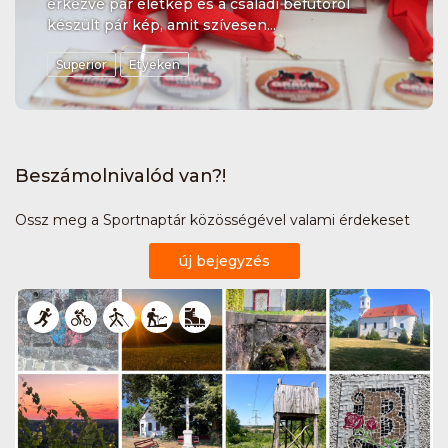
érkezve pár életkép és a családi befutóról
készült pár kép, amit szívesen...
Superior
Etyeken
Beszámolnivalód van?!
Ossz meg a Sportnaptár közösségével valami érdekeset
új bejegyzés