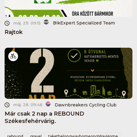
BikExpert Specialized Team
máj. 29. 09:15
Rajtok
Dawnbreakers Cycling Club
máj. 28. 09:46
Már csak 2 nap a REBOUND
Székesfehérvárig.
rebound
gravel
takethelongwayhomeongWayHome