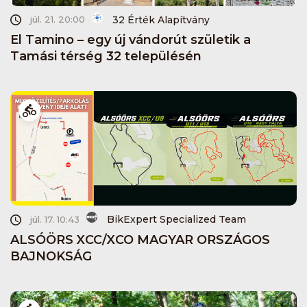
32 Érték Alapítvány
júl. 21. 20:00
El Tamino – egy új vándorút születik a
Tamási térség 32 településén
BikExpert Specialized Team
júl. 17. 10:43
ALSÓÖRS XCC/XCO MAGYAR ORSZÁGOS
BAJNOKSÁG