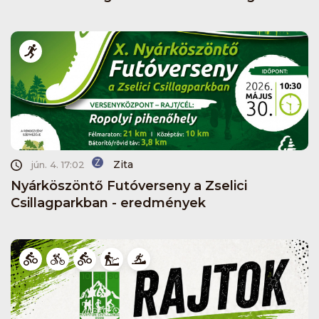
Zita
jún. 4. 17:02
Nyárköszöntő Futóverseny a Zselici
Csillagparkban - eredmények