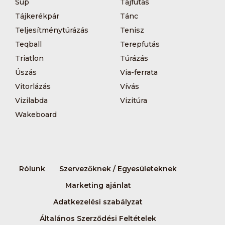
Sup
Tájfutás
Tájkerékpár
Tánc
Teljesítménytúrázás
Tenisz
Teqball
Terepfutás
Triatlon
Túrázás
Úszás
Via-ferrata
Vitorlázás
Vívás
Vizilabda
Vizitúra
Wakeboard
Rólunk
Szervezőknek / Egyesületeknek
Marketing ajánlat
Adatkezelési szabályzat
Általános Szerződési Feltételek