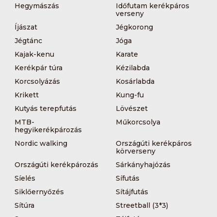
Hegymászás
Időfutam kerékpáros
verseny
Íjászat
Jégkorong
Jégtánc
Jóga
Kajak-kenu
Karate
Kerékpár túra
Kézilabda
Korcsolyázás
Kosárlabda
Krikett
Kung-fu
Kutyás terepfutás
Lövészet
MTB-
Műkorcsolya
hegyikerékpározás
Nordic walking
Országúti kerékpáros
körverseny
Országúti kerékpározás
Sárkányhajózás
Síelés
Sífutás
Siklőernyőzés
Sítájfutás
Sítúra
Streetball (3*3)