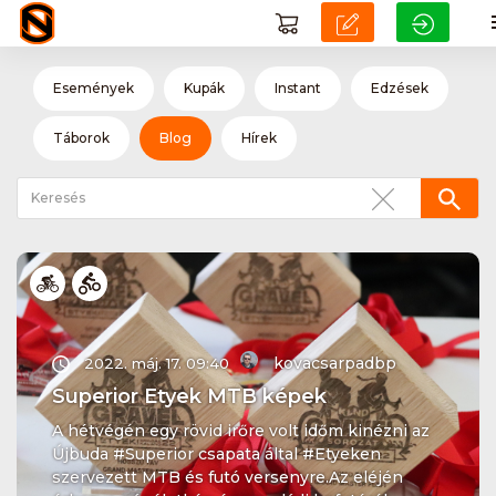
Események
Kupák
Instant
Edzések
Táborok
Blog
Hírek
kovacsarpadbp
2022. máj. 17. 09:40
Superior Etyek MTB képek
A hétvégén egy rövid irőre volt időm kinézni az
Újbuda #Superior csapata által #Etyeken
szervezett MTB és futó versenyre.Az eléjén