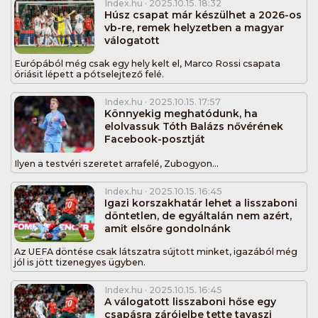
Index.hu
· 2025.10.15. 18:32
Húsz csapat már készülhet a 2026-os
vb-re, remek helyzetben a magyar
válogatott
Európából még csak egy hely kelt el, Marco Rossi csapata
óriásit lépett a pótselejtező felé.
Index.hu
· 2025.10.15. 17:57
Könnyekig meghatódunk, ha
elolvassuk Tóth Balázs nővérének
Facebook-posztját
Ilyen a testvéri szeretet arrafelé, Zubogyon...
Index.hu
· 2025.10.15. 16:45
Igazi korszakhatár lehet a lisszaboni
döntetlen, de egyáltalán nem azért,
amit elsőre gondolnánk
Az UEFA döntése csak látszatra sújtott minket, igazából még
jól is jött tizenegyes ügyben.
Index.hu
· 2025.10.15. 16:45
A válogatott lisszaboni hőse egy
csapásra zárójelbe tette tavaszi