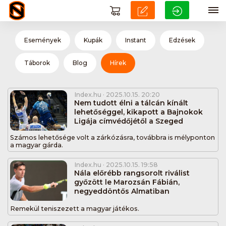
Események
Kupák
Instant
Edzések
Táborok
Blog
Hírek
Index.hu
· 2025.10.15. 20:20
Nem tudott élni a tálcán kínált
lehetőséggel, kikapott a Bajnokok
Ligája címvédőjétől a Szeged
Számos lehetősége volt a zárkózásra, továbbra is mélyponton
a magyar gárda.
Index.hu
· 2025.10.15. 19:58
Nála előrébb rangsorolt riválist
győzött le Marozsán Fábián,
negyeddöntős Almatiban
Remekül teniszezett a magyar játékos.