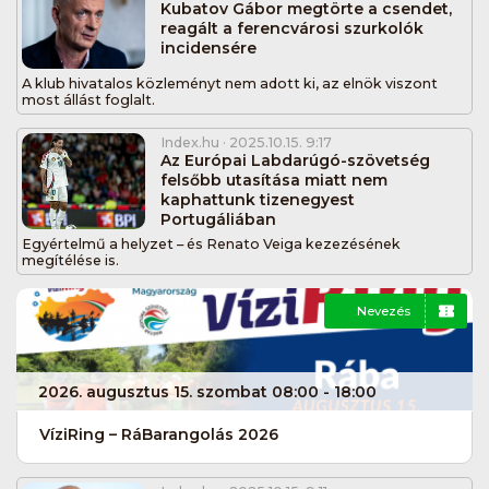
Kubatov Gábor megtörte a csendet,
reagált a ferencvárosi szurkolók
incidensére
A klub hivatalos közleményt nem adott ki, az elnök viszont
most állást foglalt.
Index.hu
· 2025.10.15. 9:17
Az Európai Labdarúgó-szövetség
felsőbb utasítása miatt nem
kaphattunk tizenegyest
Portugáliában
Egyértelmű a helyzet – és Renato Veiga kezezésének
megítélése is.
Nevezés
2026. augusztus 15. szombat 08:00 - 18:00
VíziRing – RáBarangolás 2026