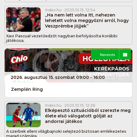
Index.hu
· 2025.10.15. 12:54
„Ha nem lett volna itt, nehezen
lehetett volna meggyőzni arról, hogy
Veszprémbe jöjjek”
Xavi Pascual vezetőedzőt nagyban befolyásolta korábbi
játékosa.
Nevezés
2026. augusztus 15. szombat 09:00 - 16:00
Zemplén Ring
Index.hu
· 2025.10.15. 12:26
Elképesztő szituációból szerezte meg
élete első válogatott gólját az
andorrai játékos
A szerbek elleni világbajnoki selejtező biztosan emlékezetes
marad számára.