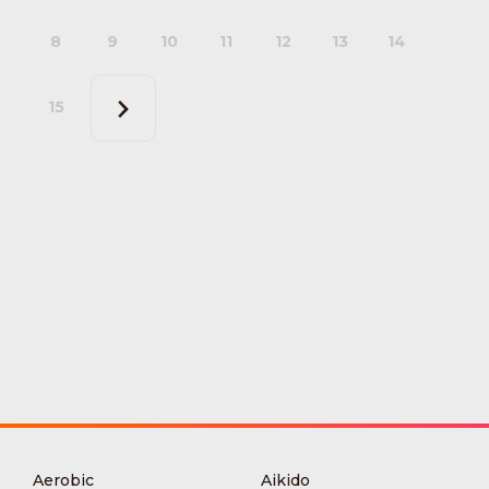
8
9
10
11
12
13
14
15
Aerobic
Aikido