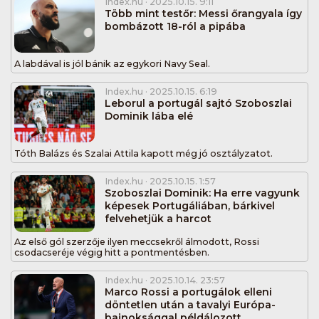
Index.hu
· 2025.10.15. 9:11
Több mint testőr: Messi őrangyala így
bombázott 18-ról a pipába
A labdával is jól bánik az egykori Navy Seal.
Index.hu
· 2025.10.15. 6:19
Leborul a portugál sajtó Szoboszlai
Dominik lába elé
Tóth Balázs és Szalai Attila kapott még jó osztályzatot.
Index.hu
· 2025.10.15. 1:57
Szoboszlai Dominik: Ha erre vagyunk
képesek Portugáliában, bárkivel
felvehetjük a harcot
Az első gól szerzője ilyen meccsekről álmodott, Rossi
csodacseréje végig hitt a pontmentésben.
Index.hu
· 2025.10.14. 23:57
Marco Rossi a portugálok elleni
döntetlen után a tavalyi Európa-
bajnoksággal példálozott