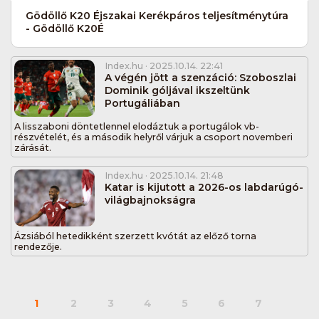
Gödöllő K20 Éjszakai Kerékpáros teljesítménytúra
- Gödöllő K20É
Index.hu
· 2025.10.14. 22:41
A végén jött a szenzáció: Szoboszlai
Dominik góljával ikszeltünk
Portugáliában
A lisszaboni döntetlennel elodáztuk a portugálok vb-
részvételét, és a második helyről várjuk a csoport novemberi
zárását.
Index.hu
· 2025.10.14. 21:48
Katar is kijutott a 2026-os labdarúgó-
világbajnokságra
Ázsiából hetedikként szerzett kvótát az előző torna
rendezője.
1
2
3
4
5
6
7