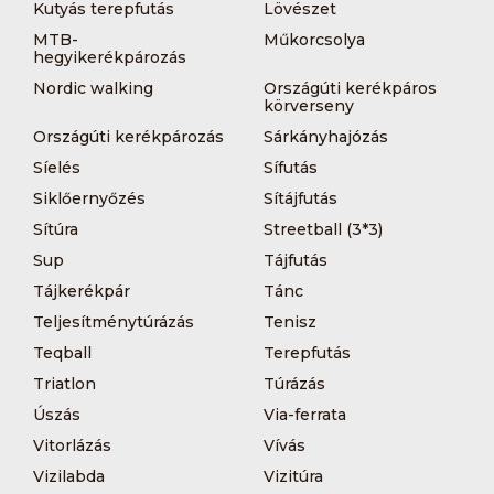
Kutyás terepfutás
Lövészet
MTB-
Műkorcsolya
hegyikerékpározás
Nordic walking
Országúti kerékpáros
körverseny
Országúti kerékpározás
Sárkányhajózás
Síelés
Sífutás
Siklőernyőzés
Sítájfutás
Sítúra
Streetball (3*3)
Sup
Tájfutás
Tájkerékpár
Tánc
Teljesítménytúrázás
Tenisz
Teqball
Terepfutás
Triatlon
Túrázás
Úszás
Via-ferrata
Vitorlázás
Vívás
Vizilabda
Vizitúra