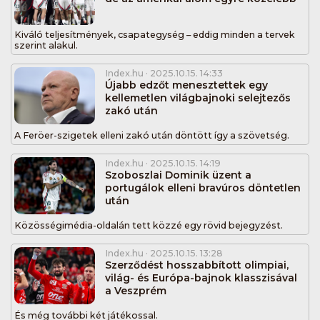
Kiváló teljesítmények, csapategység – eddig minden a tervek
szerint alakul.
Index.hu
· 2025.10.15. 14:33
Újabb edzőt menesztettek egy
kellemetlen világbajnoki selejtezős
zakó után
A Feröer-szigetek elleni zakó után döntött így a szövetség.
Index.hu
· 2025.10.15. 14:19
Szoboszlai Dominik üzent a
portugálok elleni bravúros döntetlen
után
Közösségimédia-oldalán tett közzé egy rövid bejegyzést.
Index.hu
· 2025.10.15. 13:28
Szerződést hosszabbított olimpiai,
világ- és Európa-bajnok klasszisával
a Veszprém
És még további két játékossal.