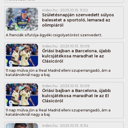
Index.hu
· 2025.10.15. 11:02
Születésnapján szenvedett súlyos
balesetet a sportoló, lemarad az
olimpiáról
A franciák sífutója ágyéki csigolyatörést szenvedett.
Index.hu
· 2025.10.15. 10:09
Óriási bajban a Barcelona, újabb
kulcsjátékosa maradhat le az
Clásicóról
11 nap múlva jön a Real Madrid elleni szuperrangadó, ám a
katalánoknál nagy a baj.
Index.hu
· 2025.10.15. 10:09
Óriási bajban a Barcelona, újabb
kulcsjátékosa maradhat le az El
Clásicóról
11 nap múlva jön a Real Madrid elleni szuperrangadó, ám a
katalánoknál nagy a baj.
Index.hu
· 2025.10.15. 9:34