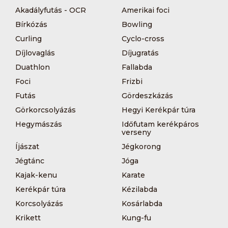
Akadályfutás - OCR
Amerikai foci
Bírkózás
Bowling
Curling
Cyclo-cross
Díjlovaglás
Díjugratás
Duathlon
Fallabda
Foci
Frizbi
Futás
Gördeszkázás
Görkorcsolyázás
Hegyi Kerékpár túra
Hegymászás
Időfutam kerékpáros
verseny
Íjászat
Jégkorong
Jégtánc
Jóga
Kajak-kenu
Karate
Kerékpár túra
Kézilabda
Korcsolyázás
Kosárlabda
Krikett
Kung-fu