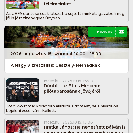
félelmeinket
Az UEFA döntése csak látszatra sújtott minket, igazából még
jól is jött tizenegyes ügyben.
Nevezés
2026. augusztus 15. szombat 10:00 - 18:00
A Nagy Vízreszállás: Gesztely-Hernádkak
Index.hu
· 2025.10.15. 16:00
Döntött az F1-es Mercedes
pilótapárosának jövőjéről
Toto Wolff már korábban elárulta a döntést, de a hivatalos
bejelentéssel várni kellett.
Index.hu
· 2025.10.15. 15:06
Hrutka János: Ha nehezített pályán is,
de az amerikai álom egyre közelebb