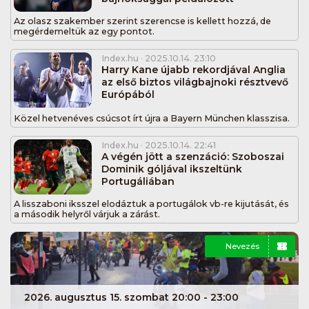
Az olasz szakember szerint szerencse is kellett hozzá, de
megérdemeltük az egy pontot.
Index.hu
· 2025.10.14. 23:10
Harry Kane újabb rekordjával Anglia
az első biztos világbajnoki résztvevő
Európából
Közel hetvenéves csúcsot írt újra a Bayern München klasszisa.
Index.hu
· 2025.10.14. 22:41
A végén jött a szenzáció: Szoboszai
Dominik góljával ikszeltünk
Portugáliában
A lisszaboni iksszel elodáztuk a portugálok vb-re kijutását, és
a második helyről várjuk a zárást.
Nevezés
2026. augusztus 15. szombat 20:00 - 23:00