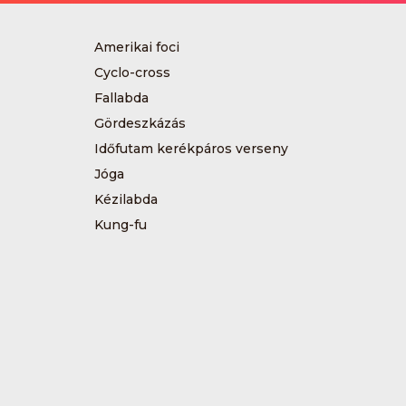
Amerikai foci
Cyclo-cross
Fallabda
Gördeszkázás
Időfutam kerékpáros verseny
Jóga
Kézilabda
Kung-fu
Műkorcsolya
Sárkányhajózás
Sítájfutás
Tájfutás
Tenisz
Túrázás
Vívás