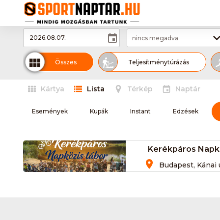
nincs megadva
Összes
Teljesítménytúrázás
Kártya
Lista
Térkép
Naptár
MTB-hegyikerékpározás
Vizitúra
Események
Kupák
Instant
Edzések
Úszás
Országúti kerékpározás
Kerékpáros Napk
Karate
Tánc
Aikido
Budapest, Kánai út 2,
Curling
Cyclo-cross
D