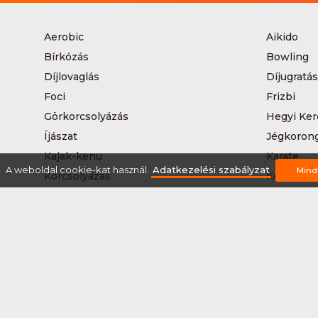
Aerobic
Aikido
Bírkózás
Bowling
Díjlovaglás
Díjugratás
Foci
Frizbi
Görkorcsolyázás
Hegyi Ker
Íjászat
Jégkoron
Kajak-kenu
Karate
A weboldal cookie-kat használ.
Adatkezelési szabályzat
Mind
Korcsolyázás
Kosárlabd
Kutyás terepfutás
Lövészet
Nordic walking
Országúti
Síelés
Sífutás
Sítúra
Streetball
Tájkerékpár
Tánc
Teqball
Terepfutá
Úszás
Via-ferrat