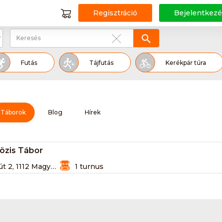
Regisztráció
Bejelentkezé
Futás
Tájfutás
Kerékpár túra
Tájkerékpár
Kajak-kenu
Túr
Táborok
Blog
Hírek
Aerobic
Nordic walking
Foci
özis Tábor
Akadályfutás - OCR
Amerikai foci
 1112 Magyarország
1 turnus
íjlovaglás
Díjugratás
Duathlon