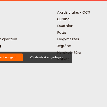
Akadályfutás - OCR
Curling
Duathlon
Futás
ékpár túra
Hegymászás
g
Jégtánc
Kerékpár túra
ent elfogad
Kötelezőket engedélyez
a
Krikett
MTB-hegyikerékpározás
 kerékpáros körverseny
Országúti kerékpározás
Siklőernyőzés
 (3*3)
Sup
Teljesítménytúrázás
s
Triatlon
a
Vitorlázás