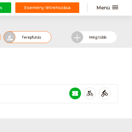
Menü
s
Esemény létrehozása
Terepfutás
Még több
ázás
Hegyi Kerékpár túra
Görkorcsolyázás
Jóga
Bírkózás
Bowling
Fallabda
Frizbi