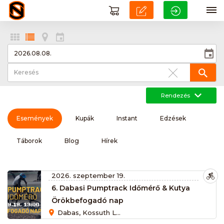
Rendezés
Események
Kupák
Instant
Edzések
Táborok
Blog
Hírek
2026. szeptember 19.
6. Dabasi Pumptrack Időmérő & Kutya
Örökbefogadó nap
Dabas, Kossuth Lajos út 36, 2373 Magyarország