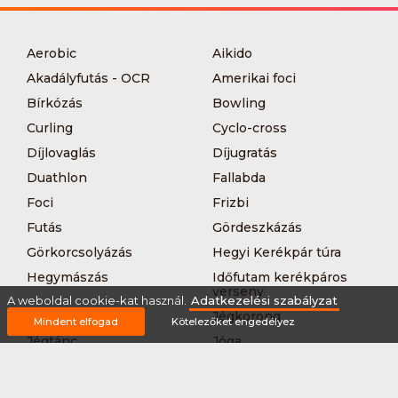
Aerobic
Aikido
Akadályfutás - OCR
Amerikai foci
Bírkózás
Bowling
Curling
Cyclo-cross
Díjlovaglás
Díjugratás
Duathlon
Fallabda
Foci
Frizbi
Futás
Gördeszkázás
Görkorcsolyázás
Hegyi Kerékpár túra
Hegymászás
Időfutam kerékpáros
verseny
A weboldal cookie-kat használ.
Adatkezelési szabályzat
Íjászat
Jégkorong
Mindent elfogad
Kötelezőket engedélyez
Jégtánc
Jóga
Kajak-kenu
Karate
Kerékpár túra
Kézilabda