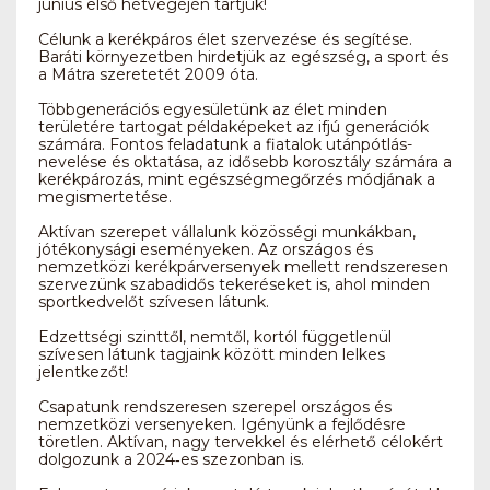
június első hétvégéjén tartjuk!
Célunk a kerékpáros élet szervezése és segítése.
Baráti környezetben hirdetjük az egészség, a sport és
a Mátra szeretetét 2009 óta.
Többgenerációs egyesületünk az élet minden
területére tartogat példaképeket az ifjú generációk
számára. Fontos feladatunk a fiatalok utánpótlás-
nevelése és oktatása, az idősebb korosztály számára a
kerékpározás, mint egészségmegőrzés módjának a
megismertetése.
Aktívan szerepet vállalunk közösségi munkákban,
jótékonysági eseményeken. Az országos és
nemzetközi kerékpárversenyek mellett rendszeresen
szervezünk szabadidős tekeréseket is, ahol minden
sportkedvelőt szívesen látunk.
Edzettségi szinttől, nemtől, kortól függetlenül
szívesen látunk tagjaink között minden lelkes
jelentkezőt!
Csapatunk rendszeresen szerepel országos és
nemzetközi versenyeken. Igényünk a fejlődésre
töretlen. Aktívan, nagy tervekkel és elérhető célokért
dolgozunk a 2024‑es szezonban is.