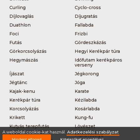
Curling
Cyclo-cross
Díjlovaglás
Díjugratás
Duathlon
Fallabda
Foci
Frizbi
Futás
Gördeszkázás
Görkorcsolyázás
Hegyi Kerékpár túra
Hegymászás
Időfutam kerékpáros
verseny
Íjászat
Jégkorong
Jégtánc
Jóga
Kajak-kenu
Karate
Kerékpár túra
Kézilabda
Korcsolyázás
Kosárlabda
Krikett
Kung-fu
Kutyás terepfutás
Lövészet
A weboldal cookie-kat használ.
Adatkezelési szabályzat
MTB-
Műkorcsolya
Mindent elfogad
Kötelezőket engedélyez