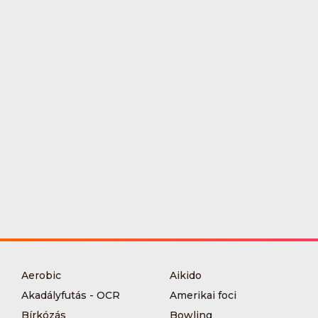
Aerobic
Aikido
Akadályfutás - OCR
Amerikai foci
Bírkózás
Bowling