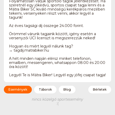
Folyamatosan várjuk sportoló tagok jelentkezését. Ha
szeretnél egy jókedvű, sportos csapat tagja lenni és a
Mátra Biker SC kiváló minőségű kerékpáros mezében
tekerni, versenyeken részt venni, akkor legyél a
tagunk!
Az éves tagsági díj összege 24.000 forint.
Örömmel várunk tagjaink között, igény esetén a
versenyzői UCI licenszt is megszerezzük neked!
Hogyan és miért legyél nálunk tag?
→ tagdij.matrabiker.hu
A hét minden napján elérsz minket telefonon,
emailben, messengeren, whatsappon 08:00 és 20:00
óra között!
Legyél Te is Mátra Biker! Legyél egy jófej csapat tagja!
Események
Táborok
Blog
Bérletek
nincs közelgő sportesemény
:(