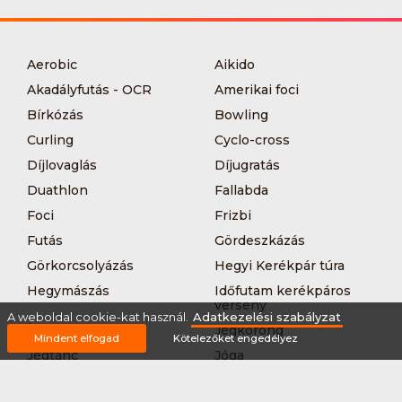
Aerobic
Aikido
Akadályfutás - OCR
Amerikai foci
Bírkózás
Bowling
Curling
Cyclo-cross
Díjlovaglás
Díjugratás
Duathlon
Fallabda
Foci
Frizbi
Futás
Gördeszkázás
Görkorcsolyázás
Hegyi Kerékpár túra
Hegymászás
Időfutam kerékpáros
verseny
A weboldal cookie-kat használ.
Adatkezelési szabályzat
Íjászat
Jégkorong
Mindent elfogad
Kötelezőket engedélyez
Jégtánc
Jóga
Kajak-kenu
Karate