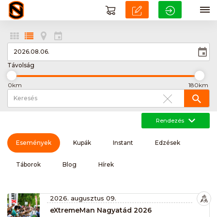
Távolság
0km
180km
Rendezés
Események
Kupák
Instant
Edzések
Táborok
Blog
Hírek
2026. augusztus 09.
eXtremeMan Nagyatád 2026