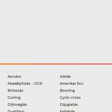
Aerobic
Aikido
Akadályfutás - OCR
Amerikai foci
Bírkózás
Bowling
Curling
Cyclo-cross
Díjlovaglás
Díjugratás
Duathlon
Fallabda