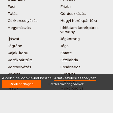
Foci
Frizbi
Futás
Gördeszkázás
Görkorcsolyázás
Hegyi Kerékpár túra
Hegymászás
Időfutam kerékpáros
verseny
Íjászat
Jégkorong
Jégtánc
Jóga
Kajak-kenu
Karate
Kerékpár túra
Kézilabda
Korcsolyázás
Kosárlabda
Krikett
Kung-fu
A weboldal cookie-kat használ.
Adatkezelési szabályzat
Kutyás terepfutás
Lövészet
Mindent elfogad
Kötelezőket engedélyez
MTB-
Műkorcsolya
hegyikerékpározás
Nordic walking
Országúti kerékpáros
körverseny
Országúti kerékpározás
Sárkányhajózás