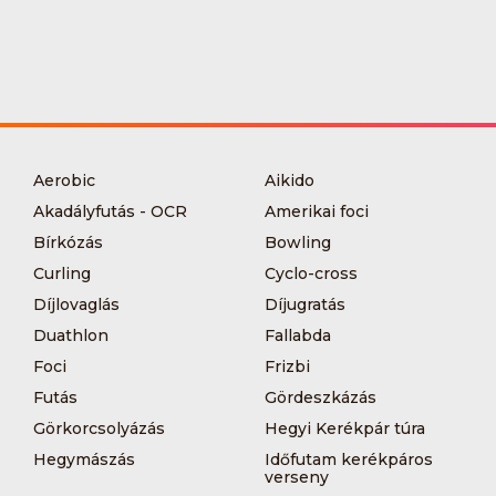
Aerobic
Aikido
Akadályfutás - OCR
Amerikai foci
Bírkózás
Bowling
Curling
Cyclo-cross
Díjlovaglás
Díjugratás
Duathlon
Fallabda
Foci
Frizbi
Futás
Gördeszkázás
Görkorcsolyázás
Hegyi Kerékpár túra
Hegymászás
Időfutam kerékpáros
verseny