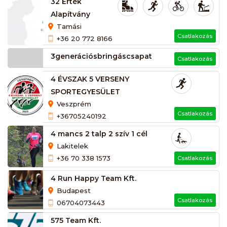
32 Érték
Alapítvány
Tamási
Csatlakozás
+36 20 772 8166
3generációsbringáscsapat
Csatlakozás
4 ÉVSZAK 5 VERSENY
SPORTEGYESÜLET
Veszprém
Csatlakozás
+36705240192
4 mancs 2 talp 2 szív 1 cél
Lakitelek
+36 70 338 1573
Csatlakozás
4 Run Happy Team Kft.
Budapest
Csatlakozás
06704073443
575 Team Kft.