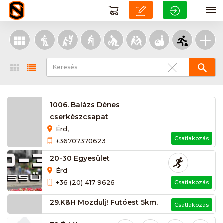
1006. Balázs Dénes
cserkészcsapat
Érd,
Csatlakozás
+36707370623
20-30 Egyesület
Érd
+36 (20) 417 9626
Csatlakozás
29.K&H Mozdulj! Futóest 5km.
Csatlakozás