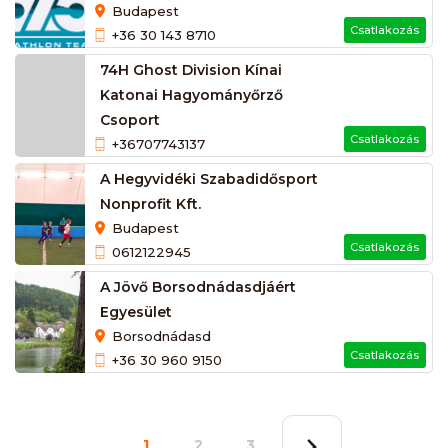
Budapest
Csatlakozás
+36 30 143 8710
74H Ghost Division Kínai
Katonai Hagyományőrző
Csoport
Csatlakozás
+36707743137
A Hegyvidéki Szabadidősport
Nonprofit Kft.
Budapest
Csatlakozás
0612122945
A Jövő Borsodnádasdjáért
Egyesület
Borsodnádasd
Csatlakozás
+36 30 960 9150
1
2
3