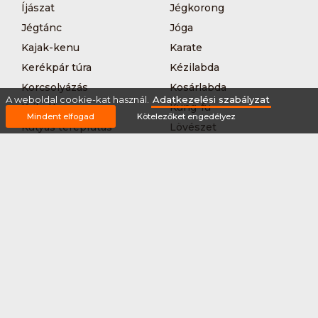
Íjászat
Jégkorong
Jégtánc
Jóga
Kajak-kenu
Karate
Kerékpár túra
Kézilabda
Korcsolyázás
Kosárlabda
A weboldal cookie-kat használ.
Adatkezelési szabályzat
Krikett
Kung-fu
Mindent elfogad
Kötelezőket engedélyez
Kutyás terepfutás
Lövészet
MTB-
Műkorcsolya
hegyikerékpározás
Nordic walking
Országúti kerékpáros
körverseny
Országúti kerékpározás
Sárkányhajózás
Síelés
Sífutás
Siklőernyőzés
Sítájfutás
Sítúra
Streetball (3*3)
Sup
Tájfutás
Tájkerékpár
Tánc