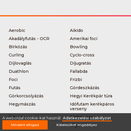
Aerobic
Aikido
Akadályfutás - OCR
Amerikai foci
Bírkózás
Bowling
Curling
Cyclo-cross
Díjlovaglás
Díjugratás
Duathlon
Fallabda
Foci
Frizbi
Futás
Gördeszkázás
Görkorcsolyázás
Hegyi Kerékpár túra
Hegymászás
Időfutam kerékpáros
verseny
Íjászat
Jégkorong
A weboldal cookie-kat használ.
Adatkezelési szabályzat
Jégtánc
Jóga
Mindent elfogad
Kötelezőket engedélyez