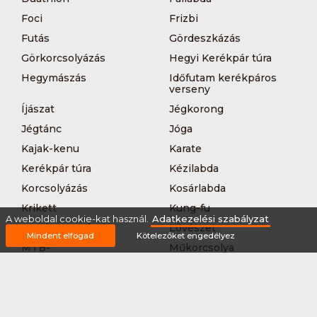
Foci
Frizbi
Futás
Gördeszkázás
Görkorcsolyázás
Hegyi Kerékpár túra
Hegymászás
Időfutam kerékpáros
verseny
Íjászat
Jégkorong
Jégtánc
Jóga
Kajak-kenu
Karate
Kerékpár túra
Kézilabda
Korcsolyázás
Kosárlabda
Krikett
Kung-fu
A weboldal cookie-kat használ.
Adatkezelési szabályzat
Kutyás terepfutás
Lövészet
Mindent elfogad
Kötelezőket engedélyez
MTB-
Műkorcsolya
hegyikerékpározás
Nordic walking
Országúti kerékpáros
körverseny
Országúti kerékpározás
Sárkányhajózás