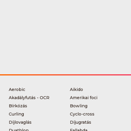
Aerobic
Aikido
Akadályfutás - OCR
Amerikai foci
Bírkózás
Bowling
Curling
Cyclo-cross
Díjlovaglás
Díjugratás
Duathlon
Fallabda