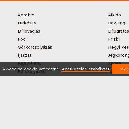
Aerobic
Aikido
Bírkózás
Bowling
Díjlovaglás
Díjugratás
Foci
Frizbi
Görkorcsolyázás
Hegyi Ker
Íjászat
Jégkoron
Kajak-kenu
Karate
A weboldal cookie-kat használ.
Adatkezelési szabályzat
Mind
Korcsolyázás
Kosárlabd
Kutyás terepfutás
Lövészet
Nordic walking
Országúti
Síelés
Sífutás
Sítúra
Streetball
Tájkerékpár
Tánc
Teqball
Terepfutá
Úszás
Via-ferrat