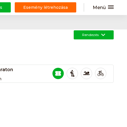
Menü
s
Esemény létrehozása
Rendezés
araton
m