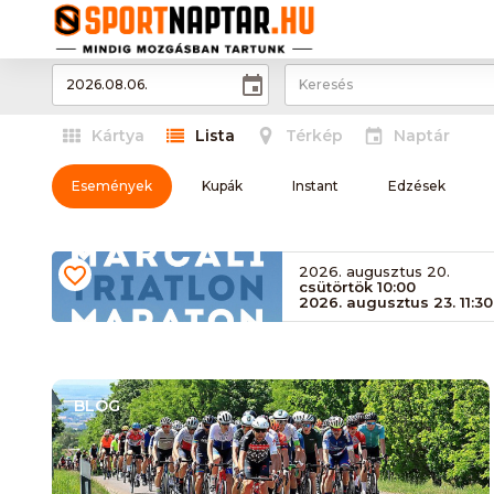
Kártya
Lista
Térkép
Naptár
Események
Kupák
Instant
Edzések
2026. augusztus 20.
csütörtök 10:00
2026. augusztus 23. 11:30
BLOG