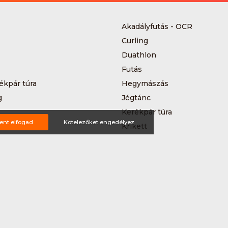
Akadályfutás - OCR
Curling
Duathlon
Futás
ékpár túra
Hegymászás
g
Jégtánc
Kerékpár túra
ent elfogad
Kötelezőket engedélyez
a
Krikett
MTB-hegyikerékpározás
 kerékpáros körverseny
Országúti kerékpározás
Siklőernyőzés
 (3*3)
Sup
Teljesítménytúrázás
s
Triatlon
a
Vitorlázás