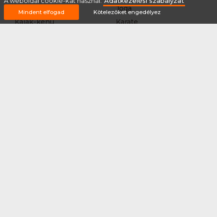
A weboldal cookie-kat használ.
Adatkezelési szabályzat
Jégtánc
Jóga
Mindent elfogad
Kötelezőket engedélyez
Kajak-kenu
Karate
Kerékpár túra
Kézilabda
Korcsolyázás
Kosárlabda
Krikett
Kung-fu
Kutyás terepfutás
Lövészet
MTB-
Műkorcsolya
hegyikerékpározás
Nordic walking
Országúti kerékpáros
körverseny
Országúti kerékpározás
Sárkányhajózás
Síelés
Sífutás
Siklőernyőzés
Sítájfutás
Sítúra
Streetball (3*3)
Sup
Tájfutás
Tájkerékpár
Tánc
Teljesítménytúrázás
Tenisz