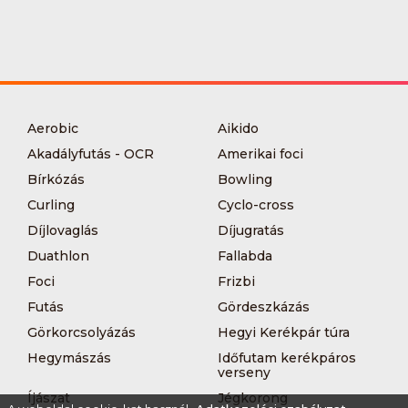
Aerobic
Aikido
Akadályfutás - OCR
Amerikai foci
Bírkózás
Bowling
Curling
Cyclo-cross
Díjlovaglás
Díjugratás
Duathlon
Fallabda
Foci
Frizbi
Futás
Gördeszkázás
Görkorcsolyázás
Hegyi Kerékpár túra
Hegymászás
Időfutam kerékpáros
verseny
Íjászat
Jégkorong