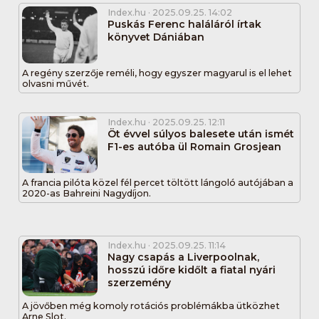
Index.hu
· 2025.09.25. 14:02
Puskás Ferenc haláláról írtak
könyvet Dániában
A regény szerzője reméli, hogy egyszer magyarul is el lehet
olvasni művét.
Index.hu
· 2025.09.25. 12:11
Öt évvel súlyos balesete után ismét
F1-es autóba ül Romain Grosjean
A francia pilóta közel fél percet töltött lángoló autójában a
2020-as Bahreini Nagydíjon.
Index.hu
· 2025.09.25. 11:14
Nagy csapás a Liverpoolnak,
hosszú időre kidőlt a fiatal nyári
szerzemény
A jövőben még komoly rotációs problémákba ütközhet
Arne Slot.