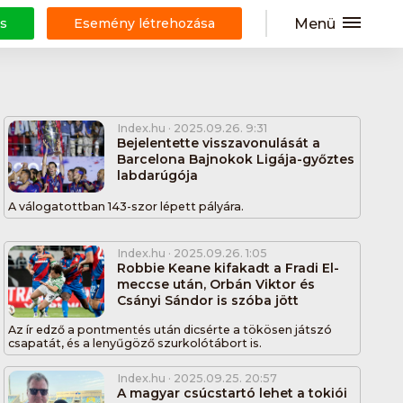
Menü
s
Esemény létrehozása
Index.hu
· 2025.09.26. 9:31
Bejelentette visszavonulását a
Barcelona Bajnokok Ligája-győztes
labdarúgója
A válogatottban 143-szor lépett pályára.
Index.hu
· 2025.09.26. 1:05
Robbie Keane kifakadt a Fradi El-
meccse után, Orbán Viktor és
Csányi Sándor is szóba jött
Az ír edző a pontmentés után dicsérte a tökösen játszó
csapatát, és a lenyűgöző szurkolótábort is.
Index.hu
· 2025.09.25. 20:57
A magyar csúcstartó lehet a tokiói