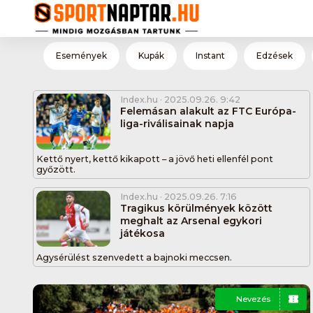
Események
Kupák
Instant
Edzések
Index.hu
· 2025.09.26. 9:42
Felemásan alakult az FTC Európa-
liga-riválisainak napja
Kettő nyert, kettő kikapott – a jövő heti ellenfél pont
győzött.
Index.hu
· 2025.09.26. 7:16
Tragikus körülmények között
meghalt az Arsenal egykori
játékosa
Agysérülést szenvedett a bajnoki meccsen.
Nevezés