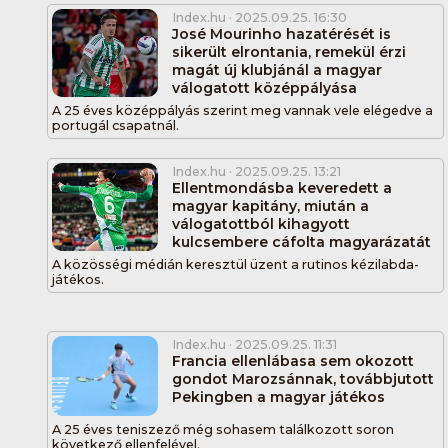
Index.hu
· 2025.09.25. 16:30
José Mourinho hazatérését is
sikerült elrontania, remekül érzi
magát új klubjánál a magyar
válogatott középpályása
A 25 éves középpályás szerint meg vannak vele elégedve a
portugál csapatnál.
Index.hu
· 2025.09.25. 13:21
Ellentmondásba keveredett a
magyar kapitány, miután a
válogatottból kihagyott
kulcsembere cáfolta magyarázatát
A közösségi médián keresztül üzent a rutinos kézilabda-
játékos.
Index.hu
· 2025.09.25. 11:31
Francia ellenlábasa sem okozott
gondot Marozsánnak, továbbjutott
Pekingben a magyar játékos
A 25 éves teniszező még sohasem találkozott soron
következő ellenfelével.