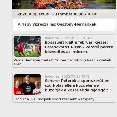
2026. augusztus 15. szombat 10:00 - 18:00
A Nagy Vízreszállás: Gesztely-Hernádkak
Index.hu
· 2025.09.25. 20:43
Bosszúért kiált a februári kiesés:
Ferencváros–Plzen - Percről percre
közvetítés az Indexen.
Varga Barnabás mellett Gruber Zsombor is kezd a csehek
ellen.
Index.hu
· 2025.09.25. 19:18
Scherer Péterék a sportszerűtlen
szurkolás elleni küzdelemre
buzdítják a kosárlabda rajongóit
Elindult a „Szurkoljunk sportszerűen!” kampány.