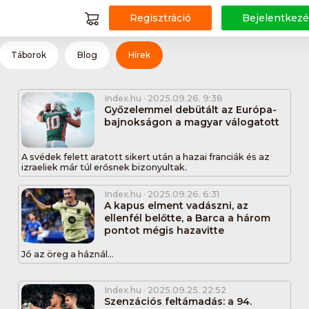
Regisztráció
Bejelentkezé
Táborok
Blog
Hírek
Index.hu
· 2025.09.26. 9:38
Győzelemmel debütált az Európa-
bajnokságon a magyar válogatott
A svédek felett aratott sikert után a hazai franciák és az
izraeliek már túl erősnek bizonyultak.
Index.hu
· 2025.09.26. 6:31
A kapus elment vadászni, az
ellenfél belőtte, a Barca a három
pontot mégis hazavitte
Jó az öreg a háznál...
Index.hu
· 2025.09.25. 22:52
Szenzációs feltámadás: a 94.