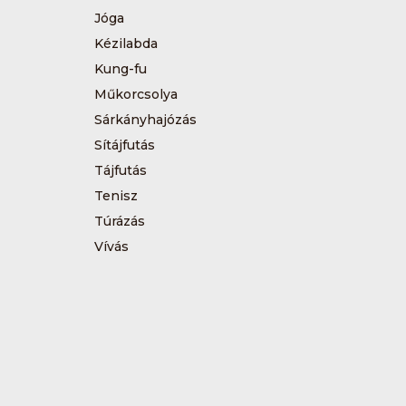
Jóga
Kézilabda
Kung-fu
Műkorcsolya
Sárkányhajózás
Sítájfutás
Tájfutás
Tenisz
Túrázás
Vívás