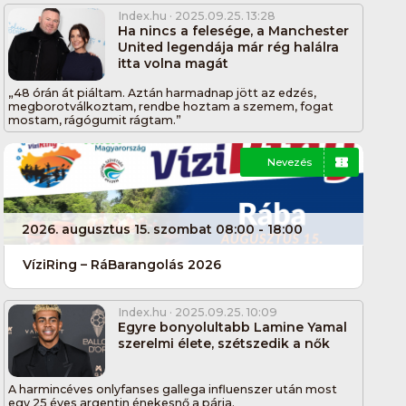
Index.hu
· 2025.09.25. 13:28
Ha nincs a felesége, a Manchester
United legendája már rég halálra
itta volna magát
„48 órán át piáltam. Aztán harmadnap jött az edzés,
megborotválkoztam, rendbe hoztam a szemem, fogat
mostam, rágógumit rágtam.”
Nevezés
2026. augusztus 15. szombat 08:00 - 18:00
VíziRing – RáBarangolás 2026
Index.hu
· 2025.09.25. 10:09
Egyre bonyolultabb Lamine Yamal
szerelmi élete, szétszedik a nők
A harmincéves onlyfanses gallega influenszer után most
egy 25 éves argentin énekesnő a párja.