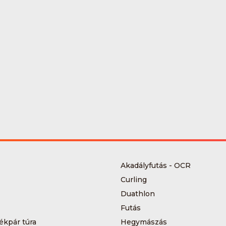
Akadályfutás - OCR
Curling
Duathlon
Futás
ékpár túra
Hegymászás