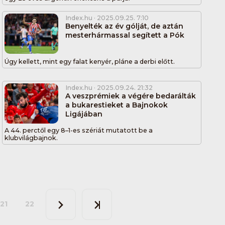
Index.hu
· 2025.09.25. 7:10
Benyelték az év gólját, de aztán
mesterhármassal segített a Pók
Úgy kellett, mint egy falat kenyér, pláne a derbi előtt.
Index.hu
· 2025.09.24. 21:32
A veszprémiek a végére bedarálták
a bukarestieket a Bajnokok
Ligájában
A 44. perctől egy 8–1-es szériát mutatott be a
klubvilágbajnok.
21
22