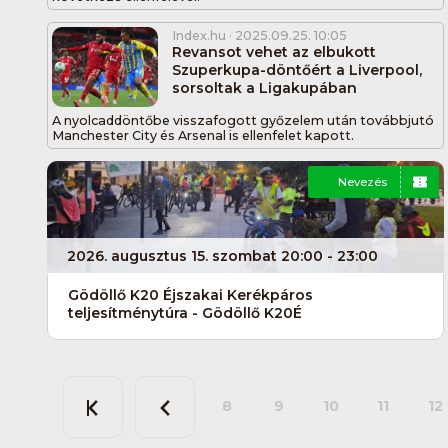
Index.hu
· 2025.09.25. 10:05
Revansot vehet az elbukott
Szuperkupa-döntőért a Liverpool,
sorsoltak a Ligakupában
A nyolcaddöntőbe visszafogott győzelem után továbbjutó
Manchester City és Arsenal is ellenfelet kapott.
Nevezés
2026. augusztus 15. szombat 20:00 - 23:00
Gödöllő K20 Éjszakai Kerékpáros
teljesítménytúra - Gödöllő K20É
8
9
10
11
12