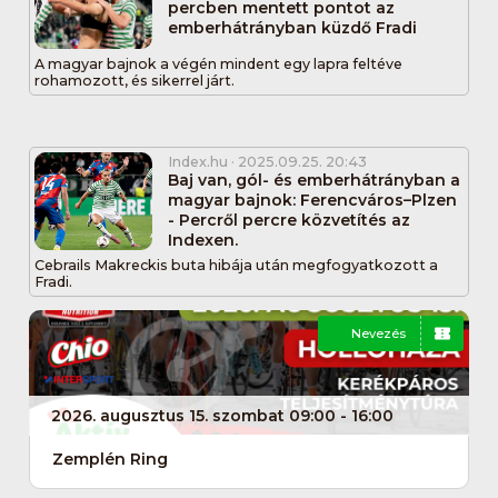
percben mentett pontot az
emberhátrányban küzdő Fradi
A magyar bajnok a végén mindent egy lapra feltéve
rohamozott, és sikerrel járt.
Index.hu
· 2025.09.25. 20:43
Baj van, gól- és emberhátrányban a
magyar bajnok: Ferencváros–Plzen
- Percről percre közvetítés az
Indexen.
Cebrails Makreckis buta hibája után megfogyatkozott a
Fradi.
Nevezés
2026. augusztus 15. szombat 09:00 - 16:00
Zemplén Ring