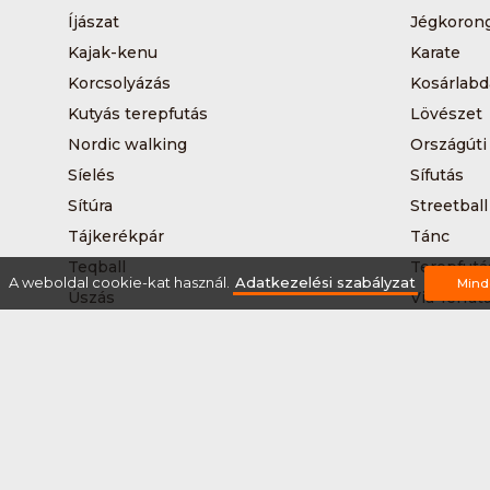
Íjászat
Jégkoron
Kajak-kenu
Karate
Korcsolyázás
Kosárlabd
Kutyás terepfutás
Lövészet
Nordic walking
Országúti
Síelés
Sífutás
Sítúra
Streetball
Tájkerékpár
Tánc
Teqball
Terepfutá
A weboldal cookie-kat használ.
Adatkezelési szabályzat
Mind
Úszás
Via-ferrat
Vizilabda
Vizitúra
Rólunk
Szervezőknek / Egyesületeknek
Marke
Adatkezelési szabályzat
Általános Szerződési Fel