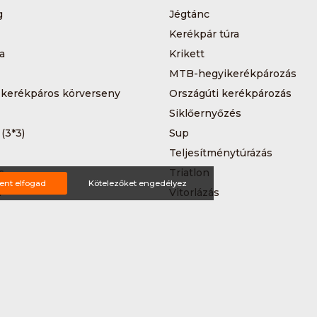
g
Jégtánc
Kerékpár túra
a
Krikett
MTB-hegyikerékpározás
 kerékpáros körverseny
Országúti kerékpározás
Siklőernyőzés
 (3*3)
Sup
Teljesítménytúrázás
s
Triatlon
ent elfogad
Kötelezőket engedélyez
a
Vitorlázás
Wakeboard
ting ajánlat
tételek
Impresszum
Bővítmények
Partnereink