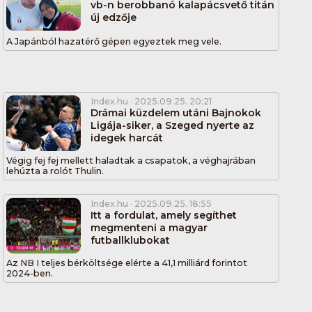
vb-n berobbanó kalapácsvető titán
új edzője
A Japánból hazatérő gépen egyeztek meg vele.
Index.hu
· 2025.09.25. 20:21
Drámai küzdelem utáni Bajnokok
Ligája-siker, a Szeged nyerte az
idegek harcát
Végig fej fej mellett haladtak a csapatok, a véghajrában
lehúzta a rolót Thulin.
Index.hu
· 2025.09.25. 18:55
Itt a fordulat, amely segíthet
megmenteni a magyar
futballklubokat
Az NB I teljes bérköltsége elérte a 41,1 milliárd forintot
2024-ben.