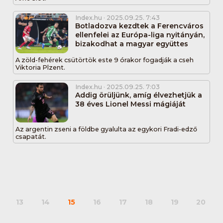
Index.hu
· 2025.09.25. 7:43
Botladozva kezdtek a Ferencváros
ellenfelei az Európa-liga nyitányán,
bizakodhat a magyar együttes
A zöld-fehérek csütörtök este 9 órakor fogadják a cseh
Viktoria Plzent.
Index.hu
· 2025.09.25. 7:03
Addig örüljünk, amíg élvezhetjük a
38 éves Lionel Messi mágiáját
Az argentin zseni a földbe gyalulta az egykori Fradi-edző
csapatát.
13
14
15
16
17
18
19
20