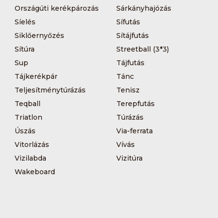
Országúti kerékpározás
Sárkányhajózás
Síelés
Sífutás
Siklőernyőzés
Sítájfutás
Sítúra
Streetball (3*3)
Sup
Tájfutás
Tájkerékpár
Tánc
Teljesítménytúrázás
Tenisz
Teqball
Terepfutás
Triatlon
Túrázás
Úszás
Via-ferrata
Vitorlázás
Vívás
Vizilabda
Vizitúra
Wakeboard