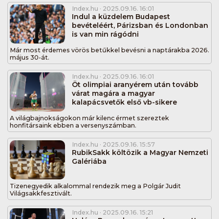
Index.hu
· 2025.09.16. 16:01
Indul a küzdelem Budapest
bevételéért, Párizsban és Londonban
is van min rágódni
Már most érdemes vörös betűkkel bevésni a naptárakba 2026.
május 30-át.
Index.hu
· 2025.09.16. 16:01
Öt olimpiai aranyérem után tovább
várat magára a magyar
kalapácsvetők első vb-sikere
A világbajnokságokon már kilenc érmet szereztek
honfitársaink ebben a versenyszámban.
Index.hu
· 2025.09.16. 15:57
RubikSakk költözik a Magyar Nemzeti
Galériába
Tizenegyedik alkalommal rendezik meg a Polgár Judit
Világsakkfesztivált.
Index.hu
· 2025.09.16. 15:21