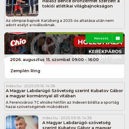
Halász Bence bronzérmet szerzett a
tokiói atlétikai világbajnokságon
Az olimpiai bajnok Katzberg a 2025-ös altatása után nem
adott esélyt a riválisoknak.
Nevezés
2026. augusztus 15. szombat 09:00 - 16:00
Zemplén Ring
Index.hu
· 2025.09.16. 14:38
A Magyar Labdarúgó Szövetség szerint Kubatov Gábor
a magyar kormánnyal áll vitában
A Ferencvárosi TC elnöke hétfőn az Indexen bírálta a sportág
hazai szövetségének működését.
Index.hu
· 2025.09.16. 14:38
A Magyar Labdarúgó-szövetség
szerint Kubatov Gábor a magyar