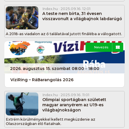
Index.hu
· 2025.09.16. 12:01
A teste nem bírta, 31 évesen
visszavonult a világbajnok labdarúgó
A 2018-as viadalon az ő találatával jutott fináléba a válogatott.
Nevezés
2026. augusztus 15. szombat 08:00 - 18:00
VíziRing – RáBarangolás 2026
Index.hu
· 2025.09.16. 11:01
Olimpiai sportágban született
magyar aranyérem az U19-es
világbajnokságon
Extrém körülményekkel kellett megküzdenie az
Olaszországban élő fiatalnak.