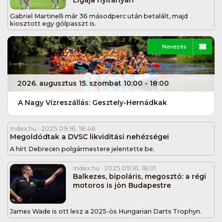
Ligája nyitányán
Gabriel Martinelli már 36 másodperc után betalált, majd
kiosztott egy gólpasszt is.
Nevezés
2026. augusztus 15. szombat 10:00 - 18:00
A Nagy Vízreszállás: Gesztely-Hernádkak
Index.hu
· 2025.09.16. 18:46
Megoldódtak a DVSC likviditási nehézségei
A hírt Debrecen polgármestere jelentette be.
Index.hu
· 2025.09.16. 18:01
Balkezes, bipoláris, megosztó: a régi
motoros is jön Budapestre
James Wade is ott lesz a 2025-ös Hungarian Darts Trophyn.