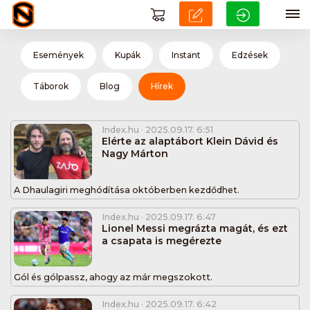
Események
Kupák
Instant
Edzések
Táborok
Blog
Hírek
Index.hu
· 2025.09.17. 6:51
Elérte az alaptábort Klein Dávid és
Nagy Márton
A Dhaulagiri meghódítása októberben kezdődhet.
Index.hu
· 2025.09.17. 6:47
Lionel Messi megrázta magát, és ezt
a csapata is megérezte
Gól és gólpassz, ahogy az már megszokott.
Index.hu
· 2025.09.17. 6:42