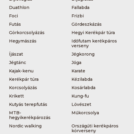
Duathlon
Fallabda
Foci
Frizbi
Futás
Gördeszkázás
Görkorcsolyázás
Hegyi Kerékpár túra
Hegymászás
Időfutam kerékpáros
verseny
Íjászat
Jégkorong
Jégtánc
Jóga
Kajak-kenu
Karate
Kerékpár túra
Kézilabda
Korcsolyázás
Kosárlabda
Krikett
Kung-fu
Kutyás terepfutás
Lövészet
MTB-
Műkorcsolya
hegyikerékpározás
Nordic walking
Országúti kerékpáros
körverseny