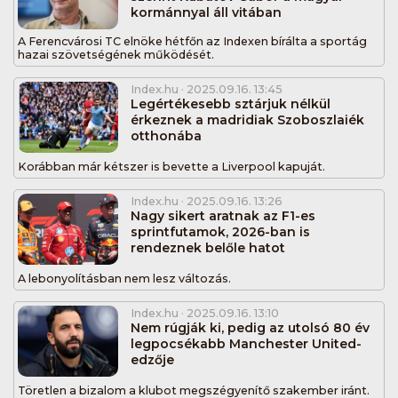
kormánnyal áll vitában
A Ferencvárosi TC elnöke hétfőn az Indexen bírálta a sportág
hazai szövetségének működését.
Index.hu
· 2025.09.16. 13:45
Legértékesebb sztárjuk nélkül
érkeznek a madridiak Szoboszlaiék
otthonába
Korábban már kétszer is bevette a Liverpool kapuját.
Index.hu
· 2025.09.16. 13:26
Nagy sikert aratnak az F1-es
sprintfutamok, 2026-ban is
rendeznek belőle hatot
A lebonyolításban nem lesz változás.
Index.hu
· 2025.09.16. 13:10
Nem rúgják ki, pedig az utolsó 80 év
legpocsékabb Manchester United-
edzője
Töretlen a bizalom a klubot megszégyenítő szakember iránt.