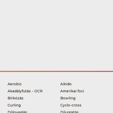
Aerobic
Aikido
Akadályfutás - OCR
Amerikai foci
Bírkózás
Bowling
Curling
Cyclo-cross
Díjlovaglás
Díjugratás