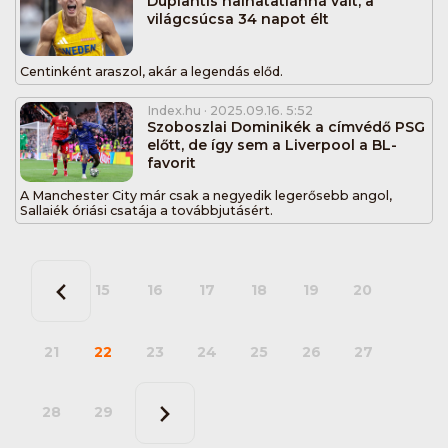
Duplantis halhatatlanná vált, a
világcsúcsa 34 napot élt
Centinként araszol, akár a legendás előd.
Index.hu
· 2025.09.16. 5:52
Szoboszlai Dominikék a címvédő PSG
előtt, de így sem a Liverpool a BL-
favorit
A Manchester City már csak a negyedik legerősebb angol,
Sallaiék óriási csatája a továbbjutásért.
15
16
17
18
19
20
21
22
23
24
25
26
27
28
29