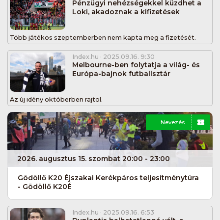
Pénzügyi nehézségekkel küzdhet a
Loki, akadoznak a kifizetések
Több játékos szeptemberben nem kapta meg a fizetését.
Index.hu
· 2025.09.16. 9:30
Melbourne-ben folytatja a világ- és
Európa-bajnok futballsztár
Az új idény októberben rajtol.
Nevezés
2026. augusztus 15. szombat 20:00 - 23:00
Gödöllő K20 Éjszakai Kerékpáros teljesítménytúra
- Gödöllő K20É
Index.hu
· 2025.09.16. 6:53