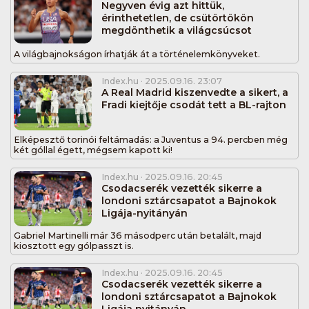
Negyven évig azt hittük,
érinthetetlen, de csütörtökön
megdönthetik a világcsúcsot
A világbajnokságon írhatják át a történelemkönyveket.
Index.hu
· 2025.09.16. 23:07
A Real Madrid kiszenvedte a sikert, a
Fradi kiejtője csodát tett a BL-rajton
Elképesztő torinói feltámadás: a Juventus a 94. percben még
két góllal égett, mégsem kapott ki!
Index.hu
· 2025.09.16. 20:45
Csodacserék vezették sikerre a
londoni sztárcsapatot a Bajnokok
Ligája-nyitányán
Gabriel Martinelli már 36 másodperc után betalált, majd
kiosztott egy gólpasszt is.
Index.hu
· 2025.09.16. 20:45
Csodacserék vezették sikerre a
londoni sztárcsapatot a Bajnokok