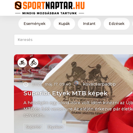
Események
Kupák
Instant
Edzések
kovacsarpadbp
2022. máj. 17. 09:40
Superior Etyek MTB képek
A hétvégén egy rövid irőre volt időm kinézni az Új
MTB és futó versenyre.Az eléjén érkezve pár életké
szívesen...
Superior
Etyeken