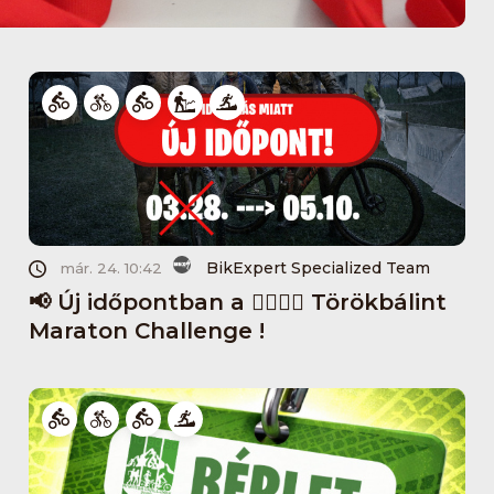
BikExpert Specialized Team
már. 24. 10:42
📢 Új időpontban a 🏃‍♂️🏃‍♀️ Törökbálint
Maraton Challenge !