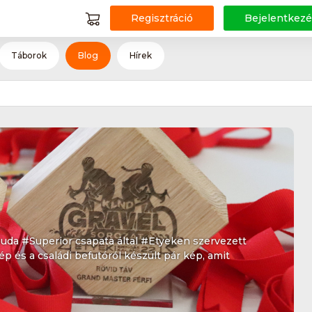
Regisztráció
Bejelentkezé
Táborok
Blog
Hírek
buda #Superior csapata által #Etyeken szervezett
p és a családi befutóról készült pár kép, amit