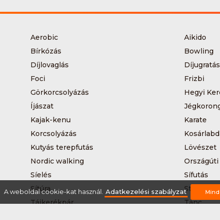
Aerobic
Aikido
Bírkózás
Bowling
Díjlovaglás
Díjugratás
Foci
Frizbi
Görkorcsolyázás
Hegyi Ker
Íjászat
Jégkoron
Kajak-kenu
Karate
Korcsolyázás
Kosárlabd
Kutyás terepfutás
Lövészet
Nordic walking
Országúti
Síelés
Sífutás
Sítúra
Streetball
A weboldal cookie-kat használ.
Adatkezelési szabályzat
Mind
Tájkerékpár
Tánc
Teqball
Terepfutá