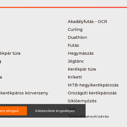
Akadályfutás - OCR
Curling
Duathlon
Futás
ékpár túra
Hegymászás
g
Jégtánc
Kerékpár túra
a
Krikett
MTB-hegyikerékpározás
 kerékpáros körverseny
Országúti kerékpározás
Siklőernyőzés
 (3*3)
Sup
ent elfogad
Kötelezőket engedélyez
Teljesítménytúrázás
s
Triatlon