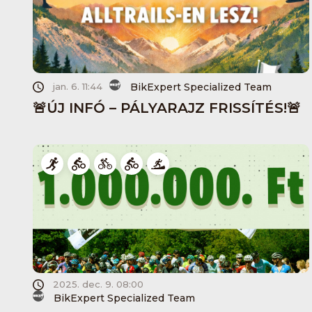
BikExpert Specialized Team
jan. 6. 11:44
🚨ÚJ INFÓ – PÁLYARAJZ FRISSÍTÉS!🚨
2025. dec. 9. 08:00
BikExpert Specialized Team