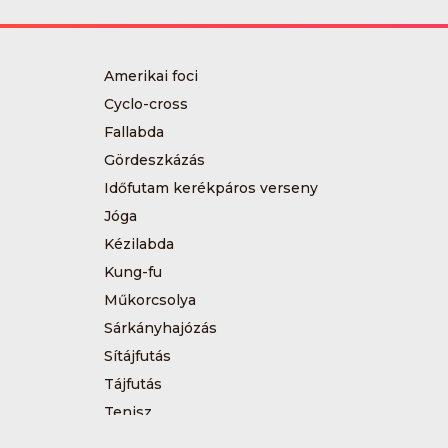
Amerikai foci
Cyclo-cross
Fallabda
Gördeszkázás
Időfutam kerékpáros verseny
Jóga
Kézilabda
Kung-fu
Műkorcsolya
Sárkányhajózás
Sítájfutás
Tájfutás
Tenisz
Túrázás