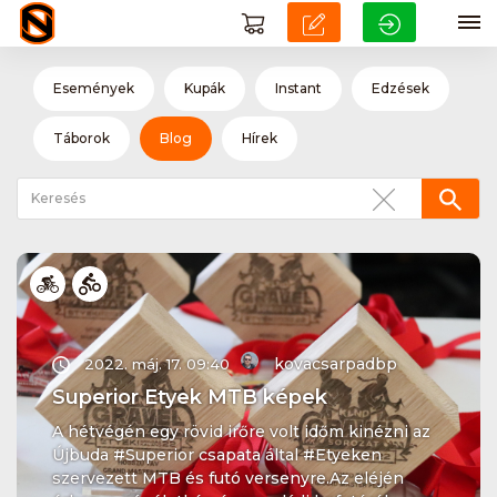
Események
Kupák
Instant
Edzések
Táborok
Blog
Hírek
kovacsarpadbp
2022. máj. 17. 09:40
Superior Etyek MTB képek
A hétvégén egy rövid irőre volt időm kinézni az
Újbuda #Superior csapata által #Etyeken
szervezett MTB és futó versenyre.Az eléjén