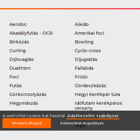
Aerobic
Aikido
Akadályfutás - OCR
Amerikai foci
Bírkózás
Bowling
Curling
Cyclo-cross
Díjlovaglás
Díjugratás
Duathlon
Fallabda
Foci
Frizbi
Futás
Gördeszkázás
Görkorcsolyázás
Hegyi Kerékpár túra
Hegymászás
Időfutam kerékpáros
verseny
A weboldal cookie-kat használ.
Adatkezelési szabályzat
Íjászat
Jégkorong
Mindent elfogad
Kötelezőket engedélyez
Jégtánc
Jóga
Kajak-kenu
Karate