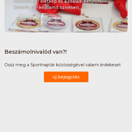
érkezve pár életkép és a családi befutóról
készült pár kép, amit szívesen...
Superior
Etyeken
Beszámolnivalód van?!
Ossz meg a Sportnaptár közösségével valami érdekeset
új bejegyzés