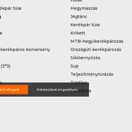
Futás
ékpár túra
Hegymászás
g
Jégtánc
Kerékpár túra
a
Krikett
MTB-hegyikerékpározás
 kerékpáros körverseny
Országúti kerékpározás
Siklőernyőzés
 (3*3)
Sup
Teljesítménytúrázás
s
Triatlon
ent elfogad
Kötelezőket engedélyez
a
Vitorlázás
Wakeboard
ting ajánlat