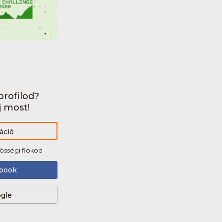
rofilod?
j most!
áció
össégi fiókod
book
gle