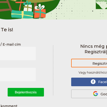
Te is!
/ E-mail cím
Nincs még p
Regisztrál
Regisztr
Vagy használd köz
Face
Bejelentkezés
Goo
0 komment