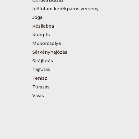
Gördeszkázás
Időfutam kerékpáros verseny
Jóga
Kézilabda
Kung-fu
Műkorcsolya
Sárkányhajózás
Sítájfutás
Tájfutás
Tenisz
Túrázás
Vívás