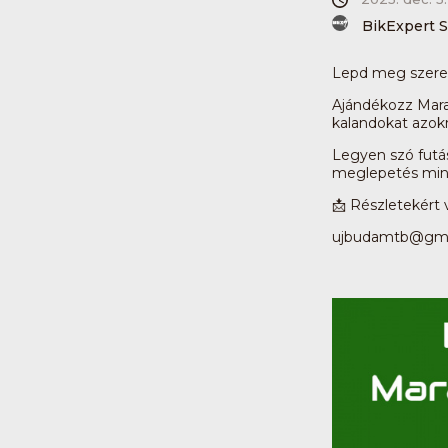
BikExpert S
Lepd meg szerett
Ajándékozz Mara
kalandokat azokn
Legyen szó futás
meglepetés mind
📩 Részletekért 
ujbudamtb@gma