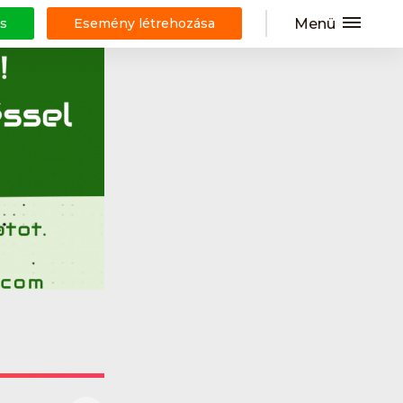
Menü
s
Esemény létrehozása