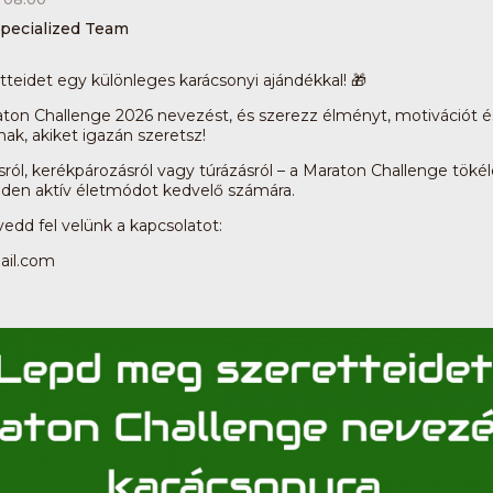
pecialized Team
eidet egy különleges karácsonyi ajándékkal! 🎁
ton Challenge 2026 nevezést, és szerezz élményt, motivációt és
ak, akiket igazán szeretsz!
ról, kerékpározásról vagy túrázásról – a Maraton Challenge töké
en aktív életmódot kedvelő számára.
vedd fel velünk a kapcsolatot:
il.com