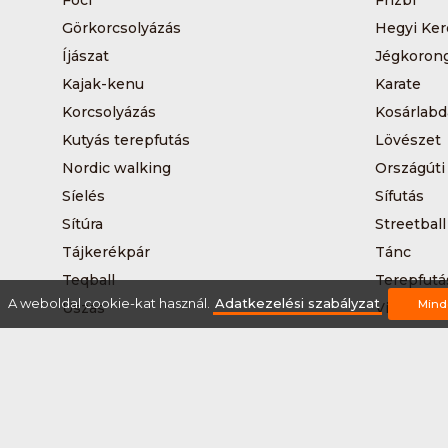
Foci
Frizbi
Görkorcsolyázás
Hegyi Ker
Íjászat
Jégkoron
Kajak-kenu
Karate
Korcsolyázás
Kosárlabd
Kutyás terepfutás
Lövészet
Nordic walking
Országúti
Síelés
Sífutás
Sítúra
Streetball
Tájkerékpár
Tánc
Teqball
Terepfutá
A weboldal cookie-kat használ.
Adatkezelési szabályzat
Mind
Úszás
Via-ferrat
Vizilabda
Vizitúra
Rólunk
Szervezőknek / Egyesületeknek
Marke