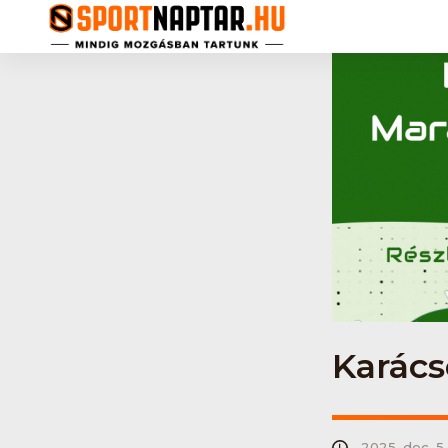
Karács
2025. dec. 5