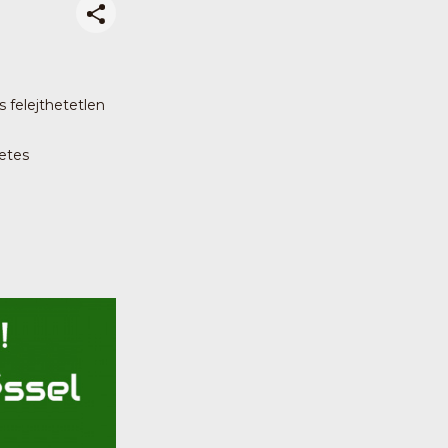
 felejthetetlen
letes