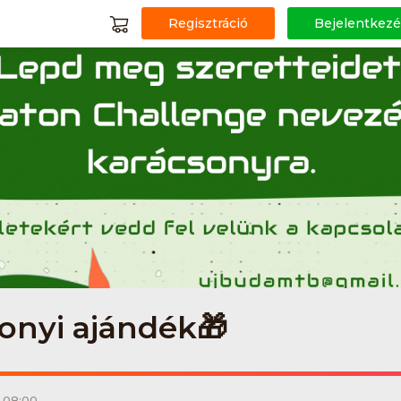
Regisztráció
Bejelentkezé
onyi ajándék🎁
. 08:00