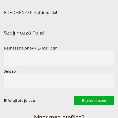
EREDMÉNYEK:
kattints ide!
Szólj hozzá Te is!
Felhasználónév / E-mail cím
Jelszó
Elfelejtett jelszó
Bejelentkezés
Nincs még profilod?