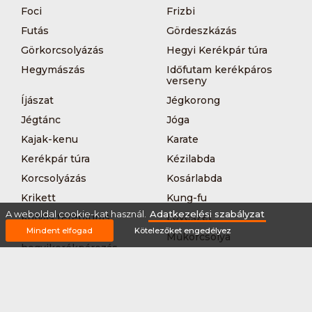
Foci
Frizbi
Futás
Gördeszkázás
Görkorcsolyázás
Hegyi Kerékpár túra
Hegymászás
Időfutam kerékpáros
verseny
Íjászat
Jégkorong
Jégtánc
Jóga
Kajak-kenu
Karate
Kerékpár túra
Kézilabda
Korcsolyázás
Kosárlabda
Krikett
Kung-fu
A weboldal cookie-kat használ.
Adatkezelési szabályzat
Kutyás terepfutás
Lövészet
Mindent elfogad
Kötelezőket engedélyez
MTB-
Műkorcsolya
hegyikerékpározás
Nordic walking
Országúti kerékpáros
körverseny
Országúti kerékpározás
Sárkányhajózás