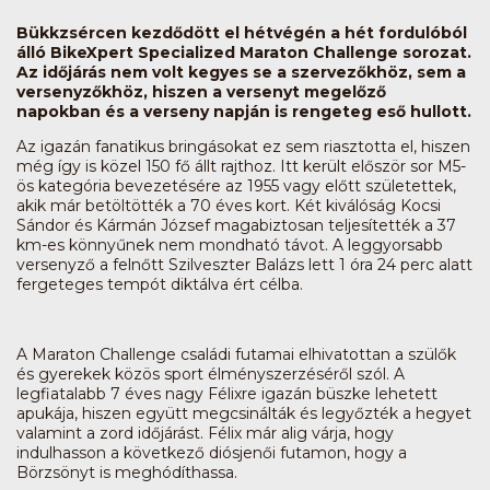
Bükkzsércen kezdődött el hétvégén a hét fordulóból
álló BikeXpert Specialized Maraton Challenge sorozat.
Az időjárás nem volt kegyes se a szervezőkhöz, sem a
versenyzőkhöz, hiszen a versenyt megelőző
napokban és a verseny napján is rengeteg eső hullott.
Az igazán fanatikus bringásokat ez sem riasztotta el, hiszen
még így is közel 150 fő állt rajthoz. Itt került először sor M5-
ös kategória bevezetésére az 1955 vagy előtt születettek,
akik már betöltötték a 70 éves kort. Két kiválóság Kocsi
Sándor és Kármán József magabiztosan teljesítették a 37
km-es könnyűnek nem mondható távot. A leggyorsabb
versenyző a felnőtt Szilveszter Balázs lett 1 óra 24 perc alatt
fergeteges tempót diktálva ért célba.
A Maraton Challenge családi futamai elhivatottan a szülők
és gyerekek közös sport élményszerzéséről szól. A
legfiatalabb 7 éves nagy Félixre igazán büszke lehetett
apukája, hiszen együtt megcsinálták és legyőzték a hegyet
valamint a zord időjárást. Félix már alig várja, hogy
indulhasson a következő diósjenői futamon, hogy a
Börzsönyt is meghódíthassa.