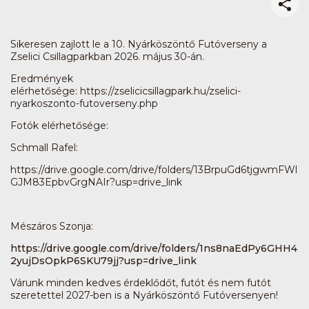
Sikeresen zajlott le a 10. Nyárköszöntő Futóverseny a
Zselici Csillagparkban 2026. május 30-án.
Eredmények
elérhetősége: https://zselicicsillagpark.hu/zselici-
nyarkoszonto-futoverseny.php
Fotók elérhetősége:
Schmall Rafel:
https://drive.google.com/drive/folders/13BrpuGd6tjgwmFWl
GJM83EpbvGrgNAIr?usp=drive_link
Mészáros Szonja:
https://drive.google.com/drive/folders/1ns8naEdPy6GHH4
2yujDsOpkP6SKU79jj?usp=drive_link
Várunk minden kedves érdeklődőt, futót és nem futót
szeretettel 2027-ben is a Nyárköszöntő Futóversenyen!