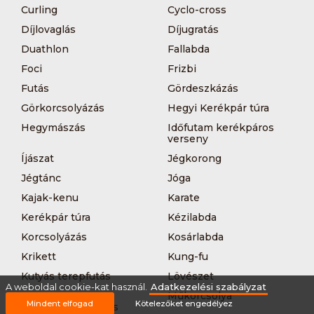
Curling
Cyclo-cross
Díjlovaglás
Díjugratás
Duathlon
Fallabda
Foci
Frizbi
Futás
Gördeszkázás
Görkorcsolyázás
Hegyi Kerékpár túra
Hegymászás
Időfutam kerékpáros
verseny
Íjászat
Jégkorong
Jégtánc
Jóga
Kajak-kenu
Karate
Kerékpár túra
Kézilabda
Korcsolyázás
Kosárlabda
Krikett
Kung-fu
Kutyás terepfutás
Lövészet
A weboldal cookie-kat használ.
Adatkezelési szabályzat
MTB-
Műkorcsolya
Mindent elfogad
Kötelezőket engedélyez
hegyikerékpározás