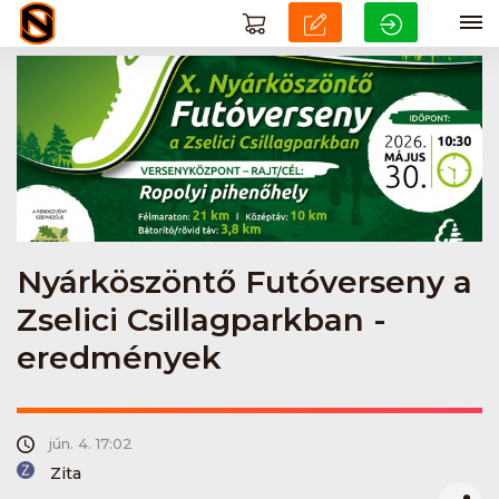
Nyárköszöntő Futóverseny a
Zselici Csillagparkban -
eredmények
jún. 4. 17:02
Zita