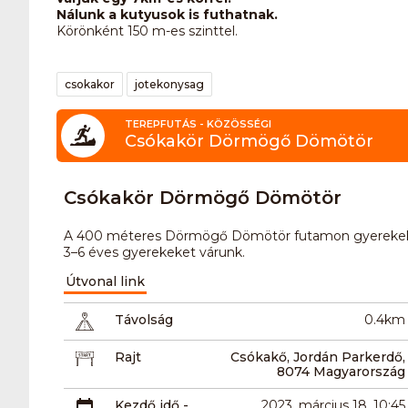
Nálunk a kutyusok is futhatnak.
Körönként 150 m-es szinttel.
csokakor
jotekonysag
TEREPFUTÁS - KÖZÖSSÉGI
Csókakör Dörmögő Dömötör
Csókakör Dörmögő Dömötör
A 400 méteres Dörmögő Dömötör futamon gyerekek is
3–6 éves gyerekeket várunk.
Útvonal link
Távolság
0.4km
Rajt
Csókakő, Jordán Parkerdő,
8074 Magyarország
Kezdő idő -
2023. március 18. 10:45