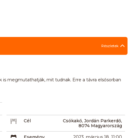
Részletek
 megmutathatják, mit tudnak. Erre a távra elsősorban
Cél
Csókakő, Jordán Parkerdő,
8074 Magyarország
Esemény
2023. március 18. 11:00