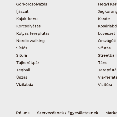
Görkorcsolyázás
Hegyi Ker
Íjászat
Jégkoron
Kajak-kenu
Karate
Korcsolyázás
Kosárlabd
Kutyás terepfutás
Lövészet
Nordic walking
Országúti
Síelés
Sífutás
Sítúra
Streetball
Tájkerékpár
Tánc
Teqball
Terepfutá
Úszás
Via-ferrat
Vizilabda
Vizitúra
Rólunk
Szervezőknek / Egyesületeknek
Marke