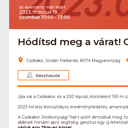
az esemény már lejárt
2023. március 18.
szombat 10:00 - 13:00
Hódítsd meg a várat! C
Csókakő, Jordán Parkerdő, 8074 Magyarország
Résztvevők
Újra vár a Csókakör, és a 200 lépcső, körönként 150 m sz
2023-tól lesz korosztályos eredményhirdetés, amennyi
A Csókakör Jótékonysági Trail-t azért álmodtuk meg, h
akiknek minden apró segítség, gesztus egy új lehetős
várjuk egy 7km-es körrel.