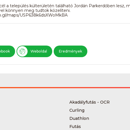
a cél a település külterületén található Jordán Parkerdőben lesz, 
el könnyen meg tudtok közelíteni.
goo.gl/maps/USP638k6dsXWoMkBA
ebook
Weboldal
Eredmények
Akadályfutás - OCR
Curling
Duathlon
Futás