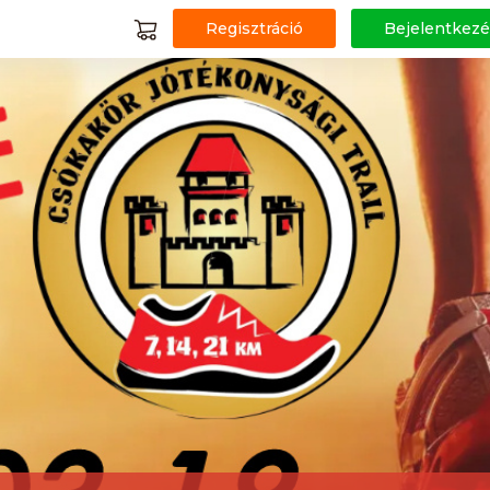
Regisztráció
Bejelentkezé