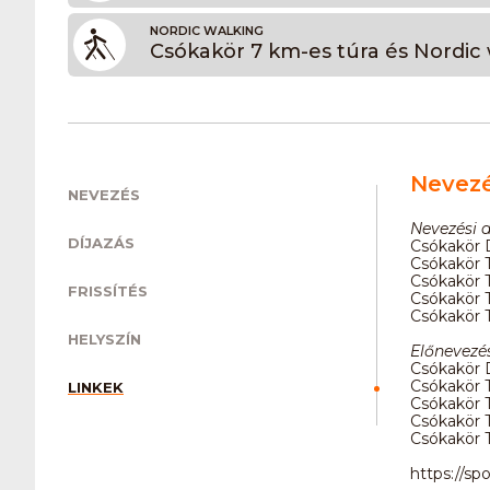
NORDIC WALKING
Csókakör 7 km-es túra és Nordic
Nevez
NEVEZÉS
Nevezési d
DÍJAZÁS
Csókakör
Csókakör T
Csókakör T
FRISSÍTÉS
Csókakör T
Csókakör T
HELYSZÍN
Előnevezés
Csókakör
Csókakör T
LINKEK
Csókakör T
Csókakör T
Csókakör T
https://sp