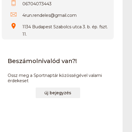
06704073443
4run.rendeles
@
gmail.com
1134 Budapest Szabolcs utca 3. b. ép. fszt.
11.
Beszámolnivalód van?!
Ossz meg a Sportnaptár közösségével valami
érdekeset
új bejegyzés