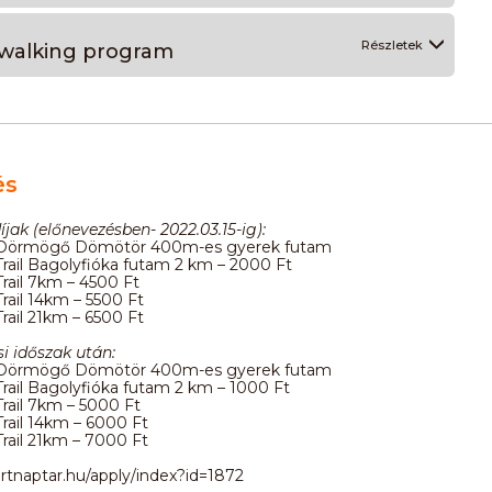
Részletek
 walking program
és
íjak (előnevezésben- 2022.03.15-ig):
 Dörmögő Dömötör 400m-es gyerek futam
rail Bagolyfióka futam 2 km – 2000 Ft
rail 7km – 4500 Ft
rail 14km – 5500 Ft
rail 21km – 6500 Ft
i időszak után:
 Dörmögő Dömötör 400m-es gyerek futam
rail Bagolyfióka futam 2 km – 1000 Ft
rail 7km – 5000 Ft
rail 14km – 6000 Ft
rail 21km – 7000 Ft
ortnaptar.hu/apply/index?id=1872