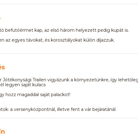
s
ó befutóérmet kap, az első három helyezett pedig kupát is.
n az egyes távokat, és korosztályokat külön díjazzuk.
és
 Jótékonysági Trailen vigyázunk a környezetünkre, így lehetőle
l legyen saját kulacs
gy hozz magaddal saját palackot!
tok: a versenyközpontnál, illetve fent a vár bejáratánál.
ín