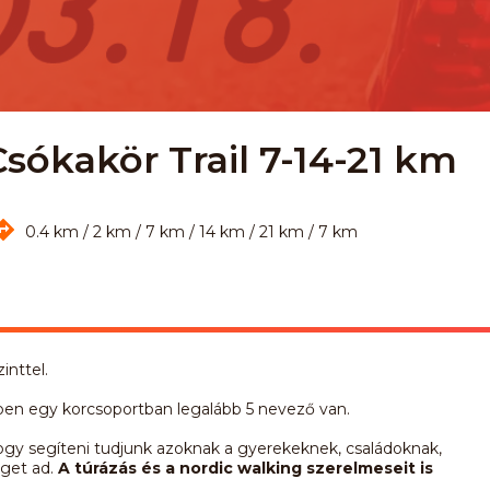
sókakör Trail 7-14-21 km
0.4 km / 2 km / 7 km / 14 km / 21 km / 7 km
inttel.
ben egy korcsoportban legalább 5 nevező van.
ogy segíteni tudjunk azoknak a gyerekeknek, családoknak,
éget ad.
A túrázás és a nordic walking szerelmeseit is