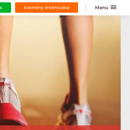
Menü
s
Esemény létrehozása