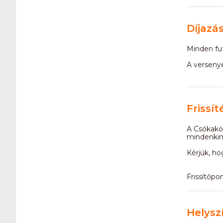
Díjazá
Minden fut
A versenye
Frissít
A Csókakör
mindenkiné
Kérjük, ho
Frissítőpon
Helysz