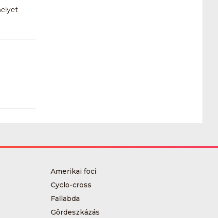
melyet
Amerikai foci
Cyclo-cross
Fallabda
Gördeszkázás