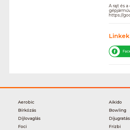
A rajt és 
gépjárműv
https://
Linkek
Fac
Aerobic
Aikido
Bírkózás
Bowling
Díjlovaglás
Díjugratás
Foci
Frizbi