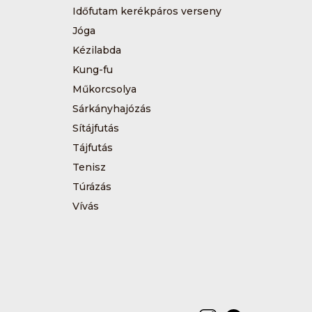
Időfutam kerékpáros verseny
Jóga
Kézilabda
Kung-fu
Műkorcsolya
Sárkányhajózás
Sítájfutás
Tájfutás
Tenisz
Túrázás
Vívás