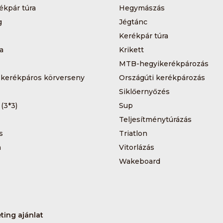
ékpár túra
Hegymászás
g
Jégtánc
Kerékpár túra
a
Krikett
MTB-hegyikerékpározás
 kerékpáros körverseny
Országúti kerékpározás
Siklőernyőzés
 (3*3)
Sup
Teljesítménytúrázás
s
Triatlon
a
Vitorlázás
Wakeboard
ting ajánlat