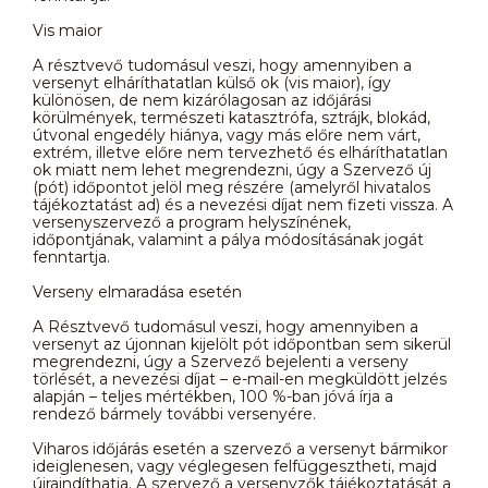
Vis maior
A résztvevő tudomásul veszi, hogy amennyiben a
versenyt elháríthatatlan külső ok (vis maior), így
különösen, de nem kizárólagosan az időjárási
körülmények, természeti katasztrófa, sztrájk, blokád,
útvonal engedély hiánya, vagy más előre nem várt,
extrém, illetve előre nem tervezhető és elháríthatatlan
ok miatt nem lehet megrendezni, úgy a Szervező új
(pót) időpontot jelöl meg részére (amelyről hivatalos
tájékoztatást ad) és a nevezési díjat nem fizeti vissza. A
versenyszervező a program helyszínének,
időpontjának, valamint a pálya módosításának jogát
fenntartja.
Verseny elmaradása esetén
A Résztvevő tudomásul veszi, hogy amennyiben a
versenyt az újonnan kijelölt pót időpontban sem sikerül
megrendezni, úgy a Szervező bejelenti a verseny
törlését, a nevezési díjat – e-mail-en megküldött jelzés
alapján – teljes mértékben, 100 %-ban jóvá írja a
rendező bármely további versenyére.
Viharos időjárás esetén a szervező a versenyt bármikor
ideiglenesen, vagy véglegesen felfüggesztheti, majd
újraindíthatja. A szervező a versenyzők tájékoztatását a