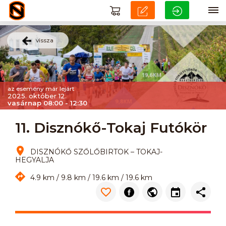
vissza
az esemény már lejárt
2025. október 12.
vasárnap 08:00 - 12:30
11. Disznókő-Tokaj Futókör
DISZNÓKŐ SZŐLŐBIRTOK – TOKAJ-
HEGYALJA
4.9 km / 9.8 km / 19.6 km / 19.6 km