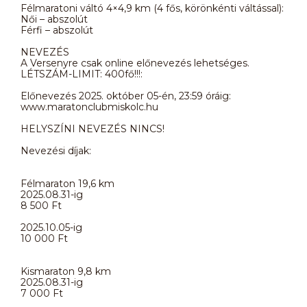
Félmaratoni váltó 4×4,9 km (4 fős, körönkénti váltással):
Női – abszolút
Férfi – abszolút
NEVEZÉS
A Versenyre csak online előnevezés lehetséges.
LÉTSZÁM-LIMIT: 400fő!!!:
Előnevezés 2025. október 05-én, 23:59 óráig:
www.maratonclubmiskolc.hu
HELYSZÍNI NEVEZÉS NINCS!
Nevezési díjak:
Félmaraton 19,6 km
2025.08.31-ig
8 500 Ft
2025.10.05-ig
10 000 Ft
Kismaraton 9,8 km
2025.08.31-ig
7 000 Ft