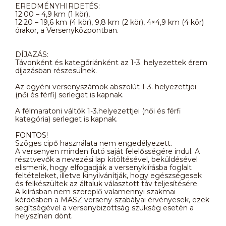
EREDMÉNYHIRDETÉS:
12:00 – 4,9 km (1 kör),
12:20 – 19,6 km (4 kör), 9,8 km (2 kör), 4×4,9 km (4 kör)
órakor, a Versenyközpontban.
DÍJAZÁS:
Távonként és kategóriánként az 1-3. helyezettek érem
díjazásban részesülnek.
Az egyéni versenyszámok abszolút 1-3. helyezettjei
(női és férfi) serleget is kapnak.
A félmaratoni váltók 1-3.helyezettjei (női és férfi
kategória) serleget is kapnak.
FONTOS!
Szöges cipő használata nem engedélyezett.
A versenyen minden futó saját felelősségére indul. A
résztvevők a nevezési lap kitöltésével, beküldésével
elismerik, hogy elfogadják a versenykiírásba foglalt
feltételeket, illetve kinyilvánítják, hogy egészségesek
és felkészültek az általuk választott táv teljesítésére.
A kiírásban nem szereplő valamennyi szakmai
kérdésben a MASZ verseny-szabályai érvényesek, ezek
segítségével a versenybizottság szükség esetén a
helyszínen dönt.