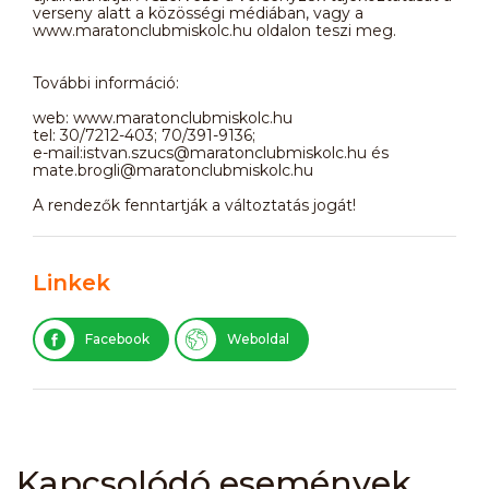
verseny alatt a közösségi médiában, vagy a
www.maratonclubmiskolc.hu oldalon teszi meg.
További információ:
web: www.maratonclubmiskolc.hu
tel: 30/7212-403; 70/391-9136;
e-mail:istvan.szucs@maratonclubmiskolc.hu és
mate.brogli@maratonclubmiskolc.hu
A rendezők fenntartják a változtatás jogát!
Linkek
Facebook
Weboldal
Kapcsolódó események