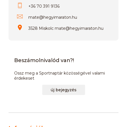
+36 70 391 9136
mate
@
hegyimaraton.hu
3528 Miskolc mate@hegyimaraton.hu
Beszámolnivalód van?!
Ossz meg a Sportnaptár közösségével valami
érdekeset
új bejegyzés