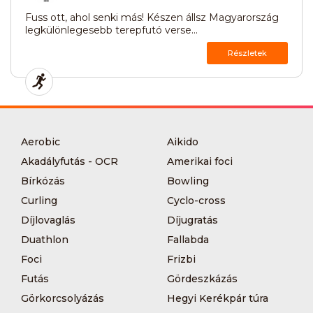
Fuss ott, ahol senki más! Készen állsz Magyarország
legkülönlegesebb terepfutó verse...
Részletek
Aerobic
Aikido
Akadályfutás - OCR
Amerikai foci
Bírkózás
Bowling
Curling
Cyclo-cross
Díjlovaglás
Díjugratás
Duathlon
Fallabda
Foci
Frizbi
Futás
Gördeszkázás
Görkorcsolyázás
Hegyi Kerékpár túra