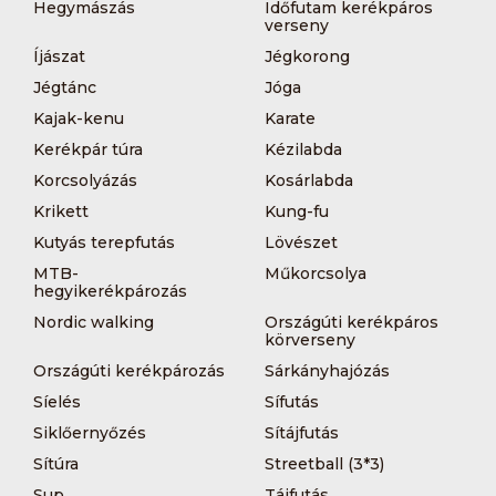
Hegymászás
Időfutam kerékpáros
verseny
Íjászat
Jégkorong
Jégtánc
Jóga
Kajak-kenu
Karate
Kerékpár túra
Kézilabda
Korcsolyázás
Kosárlabda
Krikett
Kung-fu
Kutyás terepfutás
Lövészet
MTB-
Műkorcsolya
hegyikerékpározás
Nordic walking
Országúti kerékpáros
körverseny
Országúti kerékpározás
Sárkányhajózás
Síelés
Sífutás
Siklőernyőzés
Sítájfutás
Sítúra
Streetball (3*3)
Sup
Tájfutás