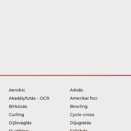
Aerobic
Aikido
Akadályfutás - OCR
Amerikai foci
Bírkózás
Bowling
Curling
Cyclo-cross
Díjlovaglás
Díjugratás
Duathlon
Fallabda