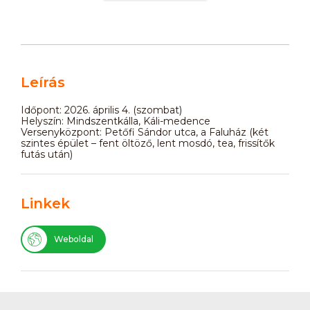
Leírás
Időpont: 2026. április 4. (szombat)
Helyszín: Mindszentkálla, Káli-medence
Versenyközpont: Petőfi Sándor utca, a Faluház (két
szintes épület – fent öltöző, lent mosdó, tea, frissítők
futás után)
Linkek
Weboldal