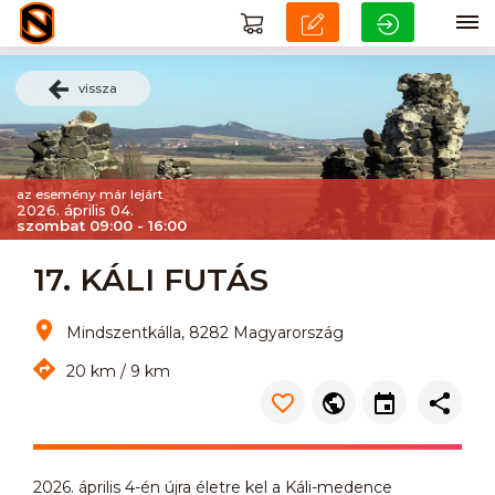
vissza
az esemény már lejárt
2026. április 04.
szombat 09:00 - 16:00
17. KÁLI FUTÁS
Mindszentkálla, 8282 Magyarország
20 km / 9 km
2026. április 4-én újra életre kel a Káli-medence