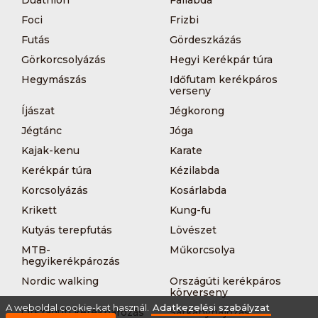
Foci
Frizbi
Futás
Gördeszkázás
Görkorcsolyázás
Hegyi Kerékpár túra
Hegymászás
Időfutam kerékpáros
verseny
Íjászat
Jégkorong
Jégtánc
Jóga
Kajak-kenu
Karate
Kerékpár túra
Kézilabda
Korcsolyázás
Kosárlabda
Krikett
Kung-fu
Kutyás terepfutás
Lövészet
MTB-
Műkorcsolya
hegyikerékpározás
Nordic walking
Országúti kerékpáros
körverseny
A weboldal cookie-kat használ.
Adatkezelési szabályzat
Országúti kerékpározás
Sárkányhajózás