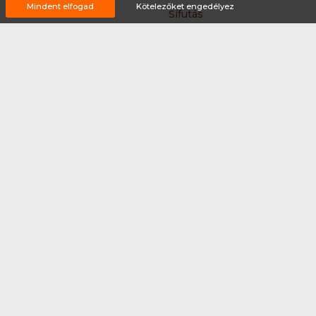
Mindent elfogad
Kötelezőket engedélyez
Síelés
Sífutás
Siklőernyőzés
Sítájfutás
Sítúra
Streetball (3*3)
Sup
Tájfutás
Tájkerékpár
Tánc
Teljesítménytúrázás
Tenisz
Teqball
Terepfutás
Triatlon
Túrázás
Úszás
Via-ferrata
Vitorlázás
Vívás
Vizilabda
Vizitúra
Wakeboard
Rólunk
Szervezőknek / Egyesületeknek