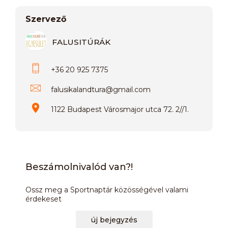
Szervező
FALUSITÚRÁK
+36 20 925 7375
falusikalandtura
@
gmail.com
1122 Budapest Városmajor utca 72. 2//1.
Beszámolnivalód van?!
Ossz meg a Sportnaptár közösségével valami
érdekeset
új bejegyzés