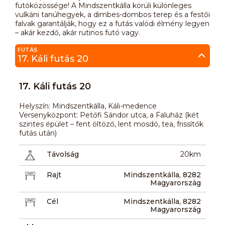
futóközössége! A Mindszentkálla körüli különleges
vulkáni tanúhegyek, a dimbes-dombos terep és a festői
falvak garantálják, hogy ez a futás valódi élmény legyen
– akár kezdő, akár rutinos futó vagy.
FUTÁS
17. Káli futás 20
17. Káli futás 20
Helyszín: Mindszentkálla, Káli-medence
Versenyközpont: Petőfi Sándor utca, a Faluház (két
szintes épület – fent öltöző, lent mosdó, tea, frissítők
futás után)
Távolság
20km
Rajt
Mindszentkálla, 8282
Magyarország
Cél
Mindszentkálla, 8282
Magyarország