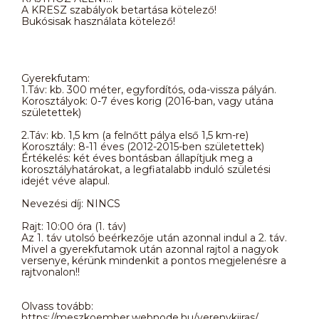
A KRESZ szabályok betartása kötelező!
Bukósisak használata kötelező!
Gyerekfutam:
1.Táv: kb. 300 méter, egyfordítós, oda-vissza pályán.
Korosztályok: 0-7 éves korig (2016-ban, vagy utána
születettek)
2.Táv: kb. 1,5 km (a felnőtt pálya első 1,5 km-re)
Korosztály: 8-11 éves (2012-2015-ben születettek)
Értékelés: két éves bontásban állapítjuk meg a
korosztályhatárokat, a legfiatalabb induló születési
idejét véve alapul.
Nevezési díj: NINCS
Rajt: 10:00 óra (1. táv)
Az 1. táv utolsó beérkezője után azonnal indul a 2. táv.
Mivel a gyerekfutamok után azonnal rajtol a nagyok
versenye, kérünk mindenkit a pontos megjelenésre a
rajtvonalon!!
Olvass tovább:
https://meszkoember.webnode.hu/verenykiiras/