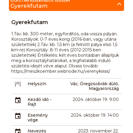
IDŐFUTAM KERÉKPÁROS VERSENY
Gyerekfutam
Gyerekfutam
1.Táv: kb. 300 méter, egyfordítós, oda-vissza pályán.
Korosztályok: 0-7 éves korig (2016-ban, vagy utána
születettek) 2.Táv: kb. 1,5 km (a felnőtt pálya első 1,5
km-re) Korosztály: 8-11 éves (2012-2015-ben
születettek) Értékelés: két éves bontásban állapítjuk
meg a korosztályhatárokat, a legfiatalabb induló
születési idejét véve alapul. Olvass tovább:
https://meszkoember.webnode.hu/verenykiiras/
Helyszín
Vác, Öregzsobrák dűlő,
Magyarország
Kezdő idő -
2024. október 19. 9:00
Rajt
Esemény
2024. október 19. 14:00
vége
Nevezés
2023. november 22.