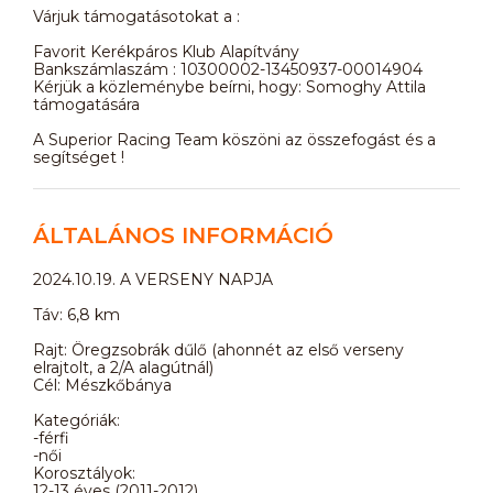
Várjuk támogatásotokat a :
Favorit Kerékpáros Klub Alapítvány
Bankszámlaszám : 10300002-13450937-00014904
Kérjük a közleménybe beírni, hogy: Somoghy Attila
támogatására
A Superior Racing Team köszöni az összefogást és a
segítséget !
ÁLTALÁNOS INFORMÁCIÓ
2024.10.19. A VERSENY NAPJA
Táv: 6,8 km
Rajt: Öregzsobrák dűlő (ahonnét az első verseny
elrajtolt, a 2/A alagútnál)
Cél: Mészkőbánya
Kategóriák:
-férfi
-női
Korosztályok:
12-13 éves (2011-2012)