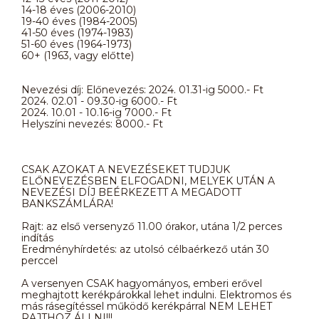
14-18 éves (2006-2010)
19-40 éves (1984-2005)
41-50 éves (1974-1983)
51-60 éves (1964-1973)
60+ (1963, vagy előtte)
Nevezési díj: Előnevezés: 2024. 01.31-ig 5000.- Ft
2024. 02.01 - 09.30-ig 6000.- Ft
2024. 10.01 - 10.16-ig 7000.- Ft
Helyszíni nevezés: 8000.- Ft
CSAK AZOKAT A NEVEZÉSEKET TUDJUK
ELŐNEVEZÉSBEN ELFOGADNI, MELYEK UTÁN A
NEVEZÉSI DÍJ BEÉRKEZETT A MEGADOTT
BANKSZÁMLÁRA!
Rajt: az első versenyző 11.00 órakor, utána 1/2 perces
indítás
Eredményhírdetés: az utolsó célbaérkező után 30
perccel
A versenyen CSAK hagyományos, emberi erővel
meghajtott kerékpárokkal lehet indulni. Elektromos és
más rásegítéssel működő kerékpárral NEM LEHET
RAJTHOZ ÁLLNI!!!