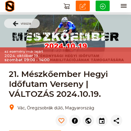
vissza
az esemény már lejárt
2024. október 19.
szombat 09:00 - 14:00
21. Mészkőember Hegyi
Időfutam Verseny |
VÁLTOZÁS 2024.10.19.
Vác, Öregzsobrák dűlő, Magyarország