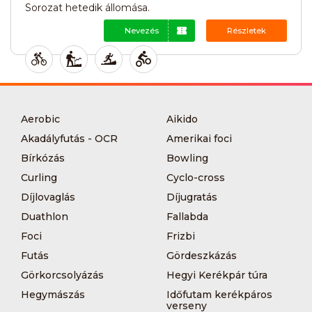
Sorozat hetedik állomása.
Nevezés
Részletek
Aerobic
Aikido
Akadályfutás - OCR
Amerikai foci
Bírkózás
Bowling
Curling
Cyclo-cross
Díjlovaglás
Díjugratás
Duathlon
Fallabda
Foci
Frizbi
Futás
Gördeszkázás
Görkorcsolyázás
Hegyi Kerékpár túra
Hegymászás
Időfutam kerékpáros
verseny