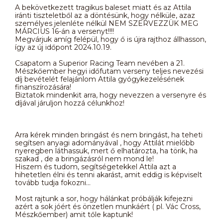
A bekövetkezett tragikus baleset miatt és az Attila
iránti tiszteletből az a döntésünk, hogy nélküle, azaz
személyes jelenléte nélkül NEM SZERVEZZÜK MEG
MÁRCIUS 16-án a versenyt!!!!
Megvárjuk amíg felépül, hogy ő is újra rajthoz állhasson,
így az új időpont 2024.10.19.
Csapatom a Superior Racing Team nevében a 21.
Mészkőember hegyi időfutam verseny teljes nevezési
díj bevételét felajánlom Attila gyógykezelésének
finanszírozására!
Biztatok mindenkit arra, hogy nevezzen a versenyre és
díjával járuljon hozzá célunkhoz!
Arra kérek minden bringást és nem bringást, ha teheti
segítsen anyagi adományával , hogy Attilát mielőbb
nyeregben láthassuk, mert ő elhatározta, ha törik, ha
szakad , de a bringázásról nem mond le!
Hiszem és tudom, segítségetekkel Attila azt a
hihetetlen élni és tenni akarást, amit eddig is képviselt
tovább tudja fokozni…
Most rajtunk a sor, hogy hálánkat próbálják kifejezni
azért a sok jóért és önzetlen munkáért ( pl. Vác Cross,
Mészkőember) amit tőle kaptunk!