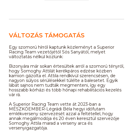
VÁLTOZÁS TÁMOGATÁS
Egy szomorú hírről kaptunk közleményt a Superior
Racing Team vezetőjétől Sós Sanyától, melyet
változtatás nélkül közlünk:
Bizonyára már sokan értesültek arról a szomorú tényről,
hogy Somoghy Attilát kerékpáros edzése közben
kamion gázolta el. Attila rendkívül szerencsésen, de
nagyon súlyos sérülésekkel túlélte a balesetet. Egyik
lábát sajnos nem tudták megmenteni, így egy
hosszabb kórházi és több hónapi rehabilitációs kezelés
vár rá.
A Superior Racing Team vette át 2023-ban a
MÉSZKŐEMBER-Légrádi Béla hegyi időfutam
emlékverseny szervezését azzal a feltétellel, hogy
annak megálmodója és 20 éven keresztül szervezője
Somoghy Attila marad a verseny arca és
versenyigazgatója.