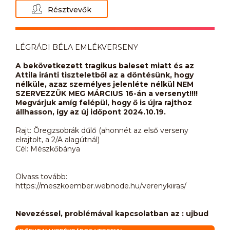
Résztvevők
LÉGRÁDI BÉLA EMLÉKVERSENY
A bekövetkezett tragikus baleset miatt és az
Attila iránti tiszteletből az a döntésünk, hogy
nélküle, azaz személyes jelenléte nélkül NEM
SZERVEZZÜK MEG MÁRCIUS 16-án a versenyt!!!!
Megvárjuk amíg felépül, hogy ő is újra rajthoz
állhasson, így az új időpont 2024.10.19.
Rajt: Öregzsobrák dűlő (ahonnét az első verseny
elrajtolt, a 2/A alagútnál)
Cél: Mészkőbánya
Olvass tovább:
https://meszkoember.webnode.hu/verenykiiras/
Nevezéssel, problémával kapcsolatban az : ujbud