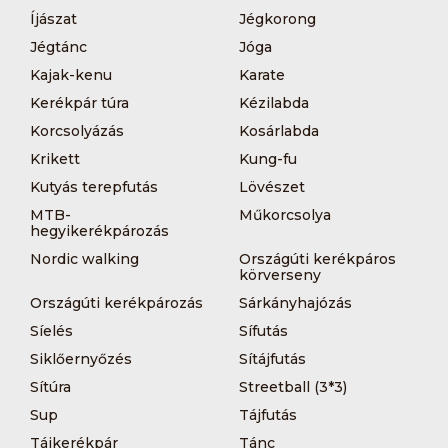
Íjászat
Jégkorong
Jégtánc
Jóga
Kajak-kenu
Karate
Kerékpár túra
Kézilabda
Korcsolyázás
Kosárlabda
Krikett
Kung-fu
Kutyás terepfutás
Lövészet
MTB-
Műkorcsolya
hegyikerékpározás
Nordic walking
Országúti kerékpáros
körverseny
Országúti kerékpározás
Sárkányhajózás
Síelés
Sífutás
Siklőernyőzés
Sítájfutás
Sítúra
Streetball (3*3)
Sup
Tájfutás
Tájkerékpár
Tánc