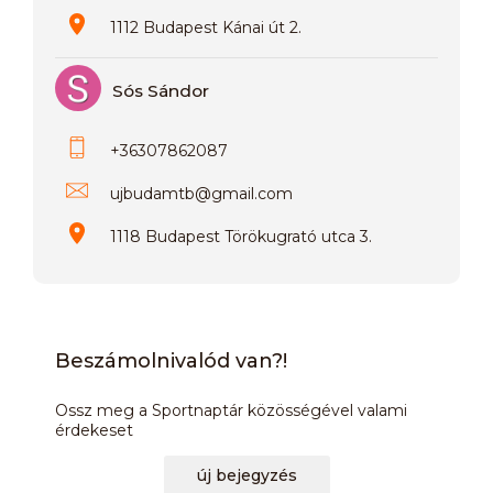
1112 Budapest Kánai út 2.
Sós Sándor
+36307862087
ujbudamtb
@
gmail.com
1118 Budapest Törökugrató utca 3.
Beszámolnivalód van?!
Ossz meg a Sportnaptár közösségével valami
érdekeset
új bejegyzés