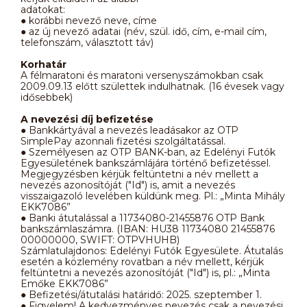
adatokat:
● korábbi nevező neve, címe
● az új nevező adatai (név, szül. idő, cím, e-mail cím,
telefonszám, választott táv)
Korhatár
A félmaratoni és maratoni versenyszámokban csak
2009.09.13 előtt születtek indulhatnak. (16 évesek vagy
idősebbek)
A nevezési díj befizetése
● Bankkártyával a nevezés leadásakor az OTP
SimplePay azonnali fizetési szolgáltatással.
● Személyesen az OTP BANK-ban, az Edelényi Futók
Egyesületének bankszámlájára történő befizetéssel.
Megjegyzésben kérjük feltüntetni a név mellett a
nevezés azonosítóját ("Id") is, amit a nevezés
visszaigazoló levelében küldünk meg. Pl.: „Minta Mihály
EKK7086”
● Banki átutalással a 11734080-21455876 OTP Bank
bankszámlaszámra. (IBAN: HU38 11734080 21455876
00000000, SWIFT: OTPVHUHB)
Számlatulajdonos: Edelényi Futók Egyesülete. Átutalás
esetén a közlemény rovatban a név mellett, kérjük
feltüntetni a nevezés azonosítóját ("Id") is, pl.: „Minta
Emőke EKK7086”
● Befizetési/átutalási határidő: 2025. szeptember 1.
● Figyelem! A kedvezményes nevezés csak a nevezési