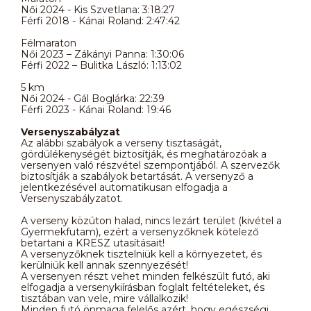
Női 2024 - Kis Szvetlana: 3:18:27
Férfi 2018 - Kánai Roland: 2:47:42
Félmaraton
Női 2023 – Zákányi Panna: 1:30:06
Férfi 2022 – Bulitka László: 1:13:02
5 km
Női 2024 - Gál Boglárka: 22:39
Férfi 2023 - Kánai Roland: 19:46
Versenyszabályzat
Az alábbi szabályok a verseny tisztaságát,
gördülékenységét biztosítják, és meghatározóak a
versenyen való részvétel szempontjából. A szervezők
biztosítják a szabályok betartását. A versenyző a
jelentkezésével automatikusan elfogadja a
Versenyszabályzatot.
A verseny közúton halad, nincs lezárt terület (kivétel a
Gyermekfutam), ezért a versenyzőknek kötelező
betartani a KRESZ utasításait!
A versenyzőknek tisztelniük kell a környezetet, és
kerülniük kell annak szennyezését!
A versenyen részt vehet minden felkészült futó, aki
elfogadja a versenykiírásban foglalt feltételeket, és
tisztában van vele, mire vállalkozik!
Minden futó önmaga felelős azért, hogy egészségi