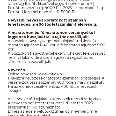
kizárólag felnőtt kísérővel együtt nevezhetnek!)
Felnőtt nevezési díj: 4000 Ft - 2025. szeptember 1-ig
Felnőtt Helyszíni nevezés díj: 5000 Ft
Helyszíni nevezés korlátozott számban
lehetséges, a 400 fős létszámlimit eléréséig.
A maratonon és félmaratonon versenyzőket
ingyenes buszjárattal a rajthoz szállítjuk!
A buszok a Kastélysziget parkolójából indulnak (a
maraton rajtjához 8:40-kor, a félmaraton rajtjához 9:00-
kor).
A buszokon hagyott értékekért, ruhákért felelősséget
nem vállalunk, de a csomagokat a regisztrációs
sátorhoz visszaszállítjuk.
Nevezés
Online nevezés: www.korido.hu
Helyszíni nevezés korlátozott számban lehetséges. A
versenyzők összlétszámát 400 főben maximalizáljuk.
Ha az előnevezések elérik az 400 főt, a nevezést
lezárjuk.
Az előnevezési díjakat a szervezők nem fizetik vissza.
A nevezés befizetett részvételi díj esetén 2025.
szeptember 1-ig átruházható.
Ehhez az edelenyifutok@gmail.com e-mail címre
kérjük elküldeni az alábbi