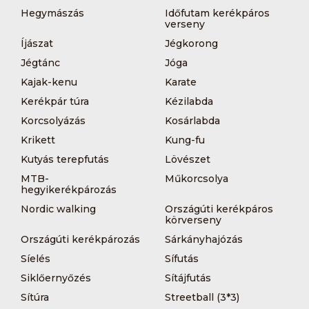
Hegymászás
Időfutam kerékpáros
verseny
Íjászat
Jégkorong
Jégtánc
Jóga
Kajak-kenu
Karate
Kerékpár túra
Kézilabda
Korcsolyázás
Kosárlabda
Krikett
Kung-fu
Kutyás terepfutás
Lövészet
MTB-
Műkorcsolya
hegyikerékpározás
Nordic walking
Országúti kerékpáros
körverseny
Országúti kerékpározás
Sárkányhajózás
Síelés
Sífutás
Siklőernyőzés
Sítájfutás
Sítúra
Streetball (3*3)