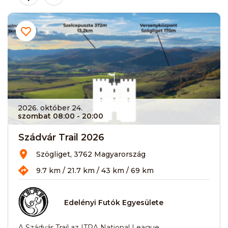
2026. október 24.
szombat 08:00
- 20:00
Szádvár Trail 2026
Szögliget, 3762 Magyarország
9.7 km / 21.7 km / 43 km / 69 km
Edelényi Futók Egyesülete
A Szádvár Trail az ITRA National League