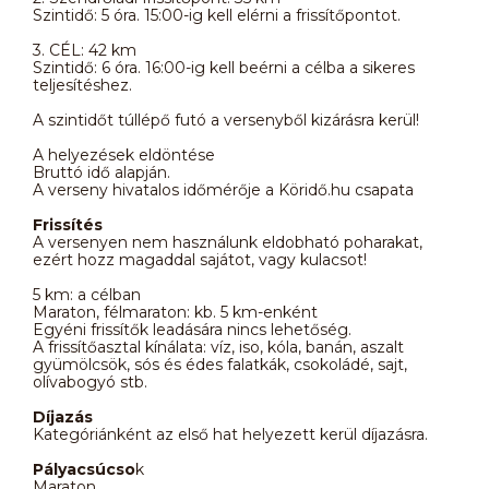
Szintidő: 5 óra. 15:00-ig kell elérni a frissítőpontot.
3. CÉL: 42 km
Szintidő: 6 óra. 16:00-ig kell beérni a célba a sikeres
teljesítéshez.
A szintidőt túllépő futó a versenyből kizárásra kerül!
A helyezések eldöntése
Bruttó idő alapján.
A verseny hivatalos időmérője a Köridő.hu csapata
Frissítés
A versenyen nem használunk eldobható poharakat,
ezért hozz magaddal sajátot, vagy kulacsot!
5 km: a célban
Maraton, félmaraton: kb. 5 km-enként
Egyéni frissítők leadására nincs lehetőség.
A frissítőasztal kínálata: víz, iso, kóla, banán, aszalt
gyümölcsök, sós és édes falatkák, csokoládé, sajt,
olívabogyó stb.
Díjazás
Kategóriánként az első hat helyezett kerül díjazásra.
Pályacsúcso
k
Maraton