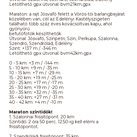
Letölthető gpx útvonal: bvm21km.gpx
Maraton: a rajt Jósvafő felett a Vörös-tói barlangbejárat
közelében van, cél az Edelényi Kastélyszigeten
található több száz éves kovácsoltvas kapu, ahol
gyönyörű
befutófotók készíthetők
Útvonal: Jósvafő, Szinpetri, Szin, Perkupa, Szalonna,
Szendrő, Szendrőlád, Edelény
Szint: +137 m / -346 m
Letölthető gpx útvonal: bvm42km.gpx
0 - 5 km: +3 m / -144 m
5 - 10 km: +9 m / -35 m
10 - 15 km: +7 m / -29 m
15 - 20 km: +19 m / -25 m
20 - 25 km: +17 m / -17 m
25 - 30 km: +19 m / -20 m
30 - 35 km: +32 m / -35 m
35 - 40 km: +27 m / -31 m
40 - 42 km: +4 m / -10 m
Maraton szintidők!
1. Szalonnai frissítőpont: 20 km
Szintidő: 2 óra 50 perc. 12:50-ig kell elérni a
frissítőpontot.
2. Szendrőládi frissítőpont: 35 km