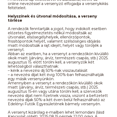
online nevezéssel a versenyző elfogadja a versenykiírás
feltételeit.
Helyszínek és útvonal módosítása, a verseny
törlése
A rendezők fenntartják a jogot, hogy indokolt esetben
előzetes figyelmeztetés nélkül módosítsák az
útvonalat, elsősegélyhelyek, ellenőrzőpontok,
frissítőpontok helyét, valamint szélsőséges időjárás
miatt módosítsák a rajt idejét, helyét vagy töröljék a
versenyt.
Abban az esetben, ha a versenyt a rendezőkön kívülálló
okok miatt (járvány, árvíz, természeti csapás, stb.) 2025.
augusztus 15. előtt törölni kell, a versenyzők két
lehetőségből választhatnak:
– kérik a nevezési díj 50%-nak visszautalását
– a nevezési díjat két évig 100%-ban felhasználhatják
egy másik versenyünkön.
Amennyiben a versenyt a rendezőkön kívülálló okok
miatt (járvány, árvíz, természeti csapás, stb.) 2025.
augusztus 15-én vagy utána törölni kell, a szervezők
nevezési díjat nem fizetnek vissza, viszont a befizetett
nevezési díjak 50%-a két éven belül felhasználható az
Edelényi Futók Egyesületének bármely versenyén.
A versenyt kizárólag e-mailben lehet lemondani (lásd
Kapcsolat oldalt), 2025.08.15 péntek 12:00 óráig. A