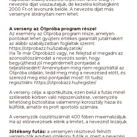
nevezési díjat visszautaljuk, de kezelési költségként
2000 Ft-ot levonunk belőle. A nevezési díjat más
versenyre átirányítani nem lehet.
A verseny az Ötpróba program része!
Az esemény az Ötpróba program része, amelyen
pontokat lehet gyűjteni értékes garantált jutalmakért
az alábbi szabályzatban foglaltak szerint:
https://otprobazz.hu/szabalyzatok/
Ha Te már Ötpróbázó vagy, ne felejtsd el megadni az
azonosítószámodat a nevezés során, hogy
begyűjthesd jól megérdemelt pontjaidat a
teljesítésedért! Amennyiben még nem regisztráltál az
Ötpróba oldalán, tedd meg még a nevezésed előtt, és
szerezd meg első pontjaidat most! Itt tudsz
regisztrálni: https://otprobazz.hu/register/
A verseny célja: a sportkultúra, ezen belül a futás minél
szélesebb körben való népszerűsítése, versenyzési
lehetőség biztosítása valamennyi korosztály hazai és
külföldi, amatőr és profi sportolói számára.
A versenyzők összlétszámát 400 főben maximalizáljuk.
Ha az előnevezések elérik a limitet, a nevezést lezárjuk.
Jótékony futás:
a versenyen résztvevő felnőtt
versenyzők egyben jótékony futók is, mert a nevezési