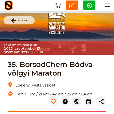
vissza
az esemény már lejárt
2025. szeptember 13.
szombat 07:00 - 16:00
35. BorsodChem Bódva-
völgyi Maraton
Edelényi Kastélysziget
1 km / 1 km / 21 km / 42 km / 25 km / 84 km