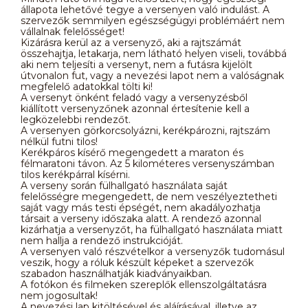
állapota lehetővé tegye a versenyen való indulást. A
szervezők semmilyen egészségügyi problémáért nem
vállalnak felelősséget!
Kizárásra kerül az a versenyző, aki a rajtszámát
összehajtja, letakarja, nem látható helyen viseli, továbbá
aki nem teljesíti a versenyt, nem a futásra kijelölt
útvonalon fut, vagy a nevezési lapot nem a valóságnak
megfelelő adatokkal tölti ki!
A versenyt önként feladó vagy a versenyzésből
kiállított versenyzőnek azonnal értesítenie kell a
legközelebbi rendezőt.
A versenyen görkorcsolyázni, kerékpározni, rajtszám
nélkül futni tilos!
Kerékpáros kísérő megengedett a maraton és
félmaratoni távon. Az 5 kilométeres versenyszámban
tilos kerékpárral kísérni.
A verseny során fülhallgató használata saját
felelősségre megengedett, de nem veszélyeztetheti
saját vagy más testi épségét, nem akadályozhatja
társait a verseny időszaka alatt. A rendező azonnal
kizárhatja a versenyzőt, ha fülhallgató használata miatt
nem hallja a rendező instrukcióját.
A versenyen való részvételkor a versenyzők tudomásul
veszik, hogy a róluk készült képeket a szervezők
szabadon használhatják kiadványaikban.
A fotókon és filmeken szereplők ellenszolgáltatásra
nem jogosultak!
A nevezési lap kitöltésével és aláírásával, illetve az