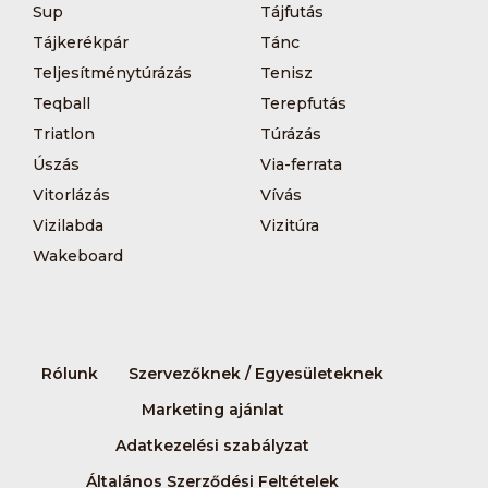
Sup
Tájfutás
Tájkerékpár
Tánc
Teljesítménytúrázás
Tenisz
Teqball
Terepfutás
Triatlon
Túrázás
Úszás
Via-ferrata
Vitorlázás
Vívás
Vizilabda
Vizitúra
Wakeboard
Rólunk
Szervezőknek / Egyesületeknek
Marketing ajánlat
Adatkezelési szabályzat
Általános Szerződési Feltételek