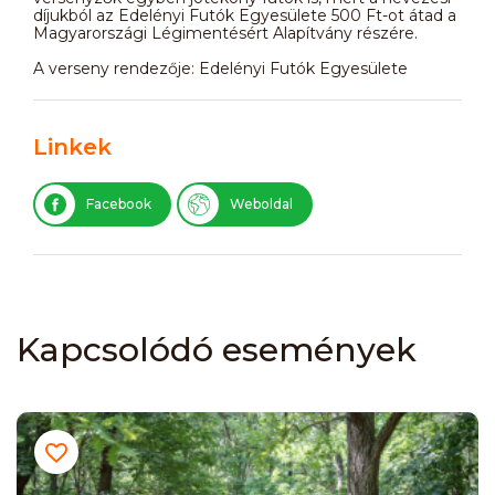
díjukból az Edelényi Futók Egyesülete 500 Ft-ot átad a
Magyarországi Légimentésért Alapítvány részére.
A verseny rendezője: Edelényi Futók Egyesülete
Linkek
Facebook
Weboldal
Kapcsolódó események