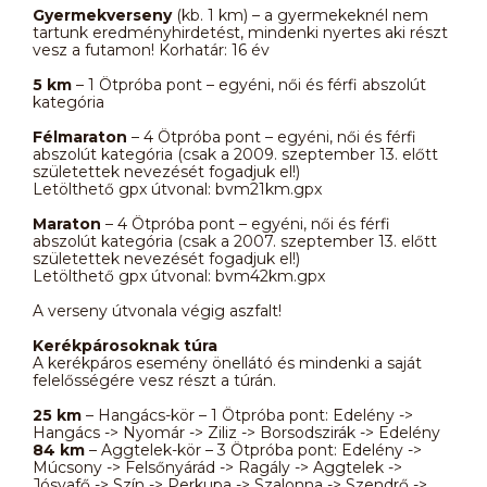
Gyermekverseny
(kb. 1 km) – a gyermekeknél nem
tartunk eredményhirdetést, mindenki nyertes aki részt
vesz a futamon! Korhatár: 16 év
5 km
– 1 Ötpróba pont – egyéni, női és férfi abszolút
kategória
Félmaraton
– 4 Ötpróba pont – egyéni, női és férfi
abszolút kategória (csak a 2009. szeptember 13. előtt
születettek nevezését fogadjuk el!)
Letölthető gpx útvonal: bvm21km.gpx
Maraton
– 4 Ötpróba pont – egyéni, női és férfi
abszolút kategória (csak a 2007. szeptember 13. előtt
születettek nevezését fogadjuk el!)
Letölthető gpx útvonal: bvm42km.gpx
A verseny útvonala végig aszfalt!
Kerékpárosoknak túra
A kerékpáros esemény önellátó és mindenki a saját
felelősségére vesz részt a túrán.
25 km
– Hangács-kör – 1 Ötpróba pont: Edelény ->
Hangács -> Nyomár -> Ziliz -> Borsodszirák -> Edelény
84 km
– Aggtelek-kör – 3 Ötpróba pont: Edelény ->
Múcsony -> Felsőnyárád -> Ragály -> Aggtelek ->
Jósvafő -> Szín -> Perkupa -> Szalonna -> Szendrő ->