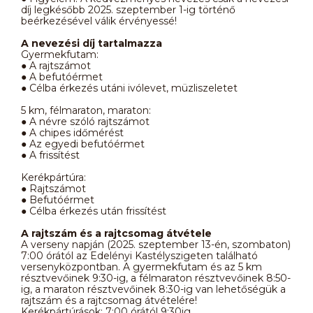
díj legkésőbb 2025. szeptember 1-ig történő
beérkezésével válik érvényessé!
A nevezési díj tartalmazza
Gyermekfutam:
● A rajtszámot
● A befutóérmet
● Célba érkezés utáni ivólevet, müzliszeletet
5 km, félmaraton, maraton:
● A névre szóló rajtszámot
● A chipes időmérést
● Az egyedi befutóérmet
● A frissítést
Kerékpártúra:
● Rajtszámot
● Befutóérmet
● Célba érkezés után frissítést
A rajtszám és a rajtcsomag átvétele
A verseny napján (2025. szeptember 13-én, szombaton)
7:00 órától az Edelényi Kastélyszigeten található
versenyközpontban. A gyermekfutam és az 5 km
résztvevőinek 9:30-ig, a félmaraton résztvevőinek 8:50-
ig, a maraton résztvevőinek 8:30-ig van lehetőségük a
rajtszám és a rajtcsomag átvételére!
Kerékpártúrások: 7:00 órától 9:30ig.