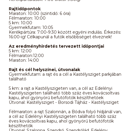
Rajtidőpontok
Maraton: 10:00 (szintidő: 6 óra)
Félmaraton: 10:00
5 km: 10:00
Gyermekfutam: 10:05
Kerékpártúra: 7:00-9:30 között egyéni indulás. Érkezés:
16:00-ig! Célkapunál a futók elsőbbséget élveznek!
Az eredményhirdetés tervezett időpontjai
5 km: 12:00
Félmaraton:12:00
Maraton: 14:00
Rajt és cél helyszínei, útvonalak
Gyermekfutam: a rajt és a cél a Kastélysziget parkjában
található
5 km: a rajt a Kastélyszigeten van, a cél az Edelényi
Kastélyszigeten található több száz éves kovácsoltvas
kapu, ahol gyönyörű befutófotók készíthetőek
Útvonal: Kastélysziget - Borsodi Tájház - Kastélysziget
Félmaraton: a rajt Szalonnán, a Bódva folyó hídjánál van,
a cél az Edelényi Kastélyszigeten található több száz
éves kovácsoltvas kapu, ahol gyönyörű befutófotók
készíthetők
Útvonal: Szalonna, Szendrő, Szendrőlád, Edelény