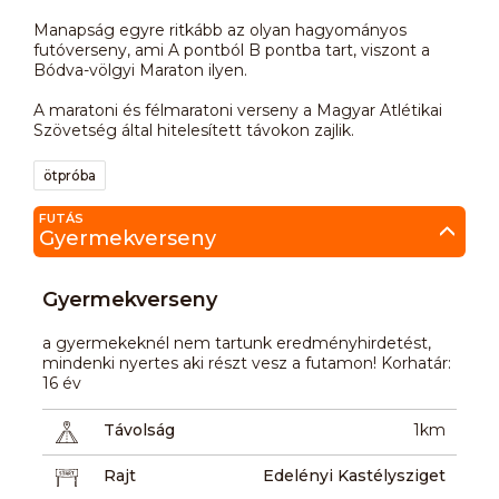
Manapság egyre ritkább az olyan hagyományos
futóverseny, ami A pontból B pontba tart, viszont a
Bódva-völgyi Maraton ilyen.
A maratoni és félmaratoni verseny a Magyar Atlétikai
Szövetség által hitelesített távokon zajlik.
ötpróba
FUTÁS
Gyermekverseny
Gyermekverseny
a gyermekeknél nem tartunk eredményhirdetést,
mindenki nyertes aki részt vesz a futamon! Korhatár:
16 év
Távolság
1km
Rajt
Edelényi Kastélysziget