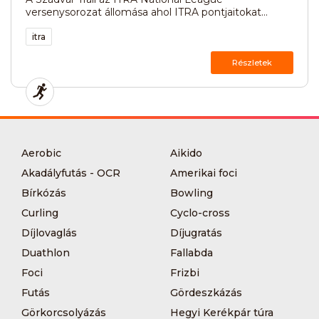
versenysorozat állomása ahol ITRA pontjaitokat...
itra
Részletek
Aerobic
Aikido
Akadályfutás - OCR
Amerikai foci
Bírkózás
Bowling
Curling
Cyclo-cross
Díjlovaglás
Díjugratás
Duathlon
Fallabda
Foci
Frizbi
Futás
Gördeszkázás
Görkorcsolyázás
Hegyi Kerékpár túra