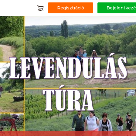
Regisztráció
Bejelentkezé