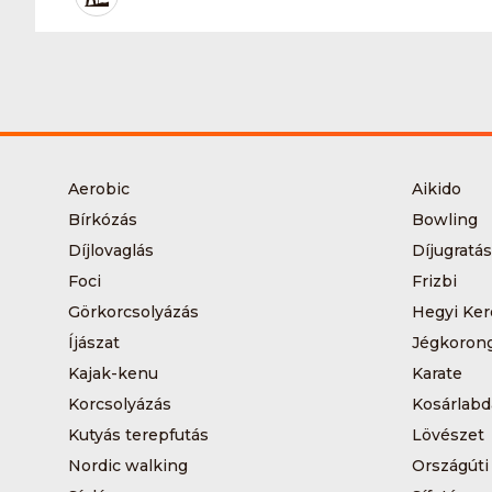
Aerobic
Aikido
Bírkózás
Bowling
Díjlovaglás
Díjugratás
Foci
Frizbi
Görkorcsolyázás
Hegyi Ker
Íjászat
Jégkoron
Kajak-kenu
Karate
Korcsolyázás
Kosárlabd
Kutyás terepfutás
Lövészet
Nordic walking
Országúti