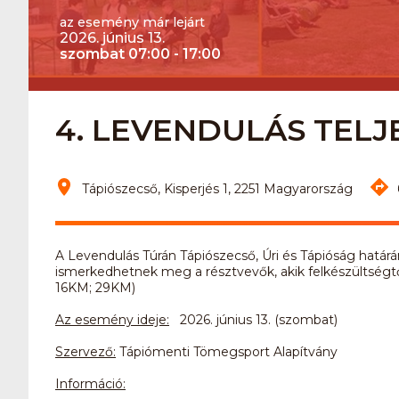
az esemény már lejárt
2026. június 13.
szombat 07:00 - 17:00
4. LEVENDULÁS TEL
Tápiószecső, Kisperjés 1, 2251 Magyarország
A Levendulás Túrán Tápiószecső, Úri és Tápióság határ
ismerkedhetnek meg a résztvevők, akik felkészültségtő
16KM; 29KM)
Az esemény ideje:
2026. június 13. (szombat)
Szervező:
Tápiómenti Tömegsport Alapítvány
Információ: