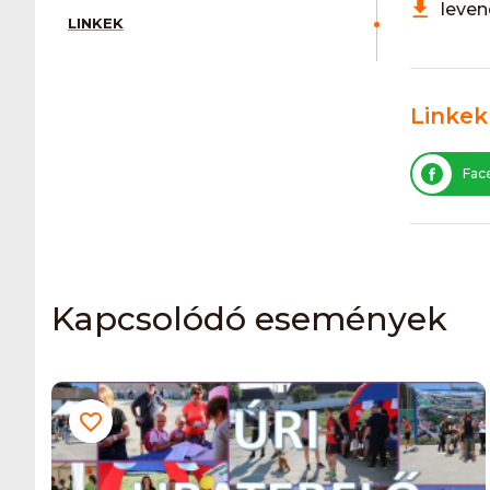
leve
LINKEK
Linkek
Fac
Kapcsolódó események