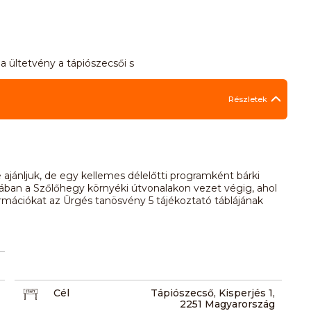
a ültetvény a tápiószecsői s
Részletek
 ajánljuk, de egy kellemes délelőtti programként bárki
rában a Szőlőhegy környéki útvonalakon vezet végig, ahol
ormációkat az Ürgés tanösvény 5 tájékoztató táblájának
Cél
Tápiószecső, Kisperjés 1,
2251 Magyarország