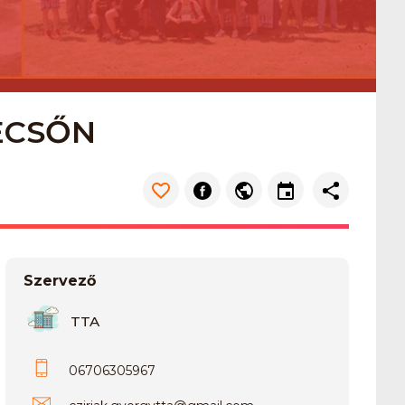
ECSŐN
Szervező
TTA
06706305967