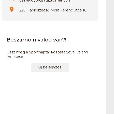
czirjak.gyorgytta
@
gmail.com
2251 Tápiószecső Móra Ferenc utca 16.
Beszámolnivalód van?!
Ossz meg a Sportnaptár közösségével valami
érdekeset
új bejegyzés