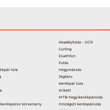
Akadályfutás - OCR
Curling
Duathlon
Futás
ékpár túra
Hegymászás
g
Jégtánc
Kerékpár túra
a
Krikett
MTB-hegyikerékpározás
 kerékpáros körverseny
Országúti kerékpározás