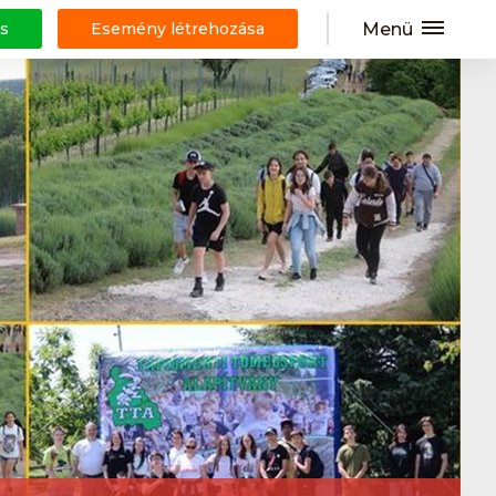
Menü
s
Esemény létrehozása