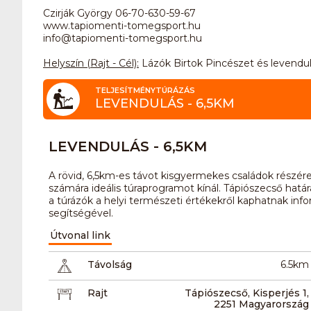
Czirják György 06-70-630-59-67
www.tapiomenti-tomegsport.hu
info@tapiomenti-tomegsport.hu
Helyszín (Rajt - Cél):
Lázók Birtok Pincészet és levendul
TELJESÍTMÉNYTÚRÁZÁS
LEVENDULÁS - 6,5KM
LEVENDULÁS - 6,5KM
A rövid, 6,5km-es távot kisgyermekes családok részére
számára ideális túraprogramot kínál. Tápiószecső hatá
a túrázók a helyi természeti értékekről kaphatnak inf
segítségével.
Útvonal link
Távolság
6.5km
Rajt
Tápiószecső, Kisperjés 1,
2251 Magyarország