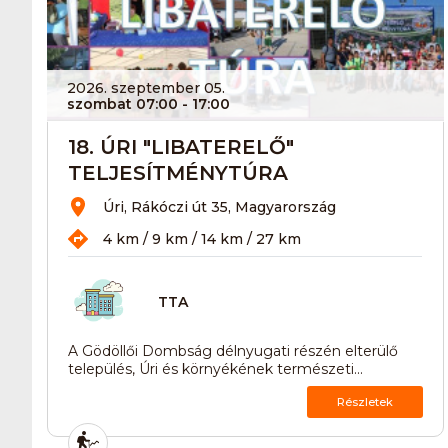
2026. szeptember 05.
szombat 07:00
- 17:00
18. ÚRI "LIBATERELŐ"
TELJESÍTMÉNYTÚRA
Úri, Rákóczi út 35, Magyarország
4 km / 9 km / 14 km / 27 km
TTA
A Gödöllői Dombság délnyugati részén elterülő
település, Úri és környékének természeti...
Részletek