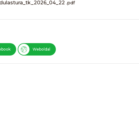
ndulastura_tk_2026_04_22
.pdf
ebook
Weboldal