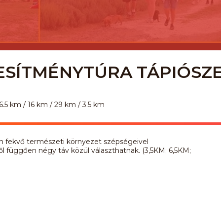
JESÍTMÉNYTÚRA TÁPIÓSZ
6.5 km / 16 km / 29 km / 3.5 km
án fekvő természeti környezet szépségeivel
l függően négy táv közül választhatnak. (3,5KM; 6,5KM;