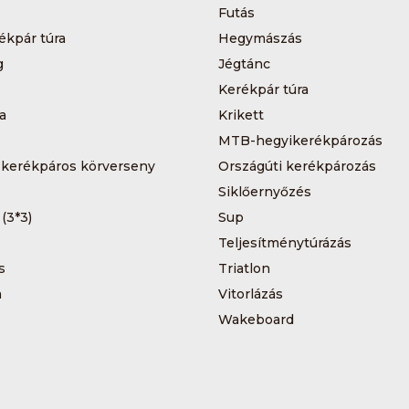
Futás
ékpár túra
Hegymászás
g
Jégtánc
Kerékpár túra
a
Krikett
MTB-hegyikerékpározás
 kerékpáros körverseny
Országúti kerékpározás
Siklőernyőzés
 (3*3)
Sup
Teljesítménytúrázás
s
Triatlon
a
Vitorlázás
Wakeboard