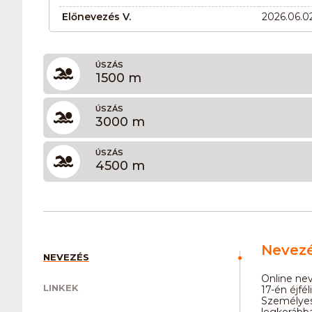
Előnevezés V.
2026.06.02
ÚSZÁS
1500 m
ÚSZÁS
3000 m
ÚSZÁS
4500 m
Nevez
NEVEZÉS
Online nev
LINKEK
17-én éjfél
Személyes
legkorábba