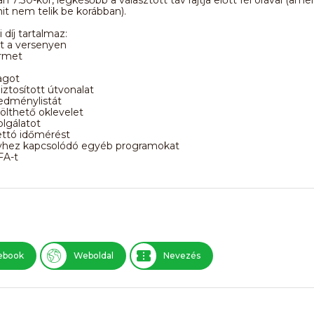
it nem telik be korábban).
 díj tartalmaz:
lt a versenyen
érmet
agot
biztosított útvonalat
redménylistát
tölthető oklevelet
olgálatot
ettó időmérést
nyhez kapcsolódó egyéb programokat
FA-t
ebook
Weboldal
Nevezés