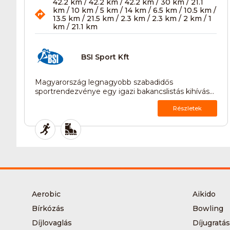
42.2 km / 42.2 km / 42.2 km / 30 km / 21.1
km / 10 km / 5 km / 14 km / 6.5 km / 10.5 km /
13.5 km / 21.5 km / 2.3 km / 2.3 km / 2 km / 1
km / 21.1 km
BSI Sport Kft
Magyarország legnagyobb szabadidős
sportrendezvénye egy igazi bakancslistás kihívás...
Részletek
Aerobic
Aikido
Bírkózás
Bowling
Díjlovaglás
Díjugratás