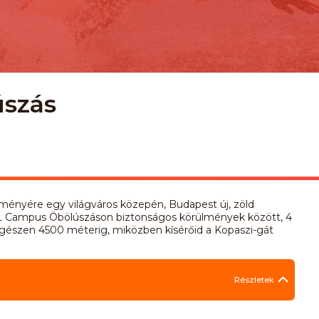
szás
seményére egy világváros közepén, Budapest új, zöld
OL Campus Öbölúszáson biztonságos körülmények között, 4
gészen 4500 méterig, miközben kísérőid a Kopaszi-gát
Részletek