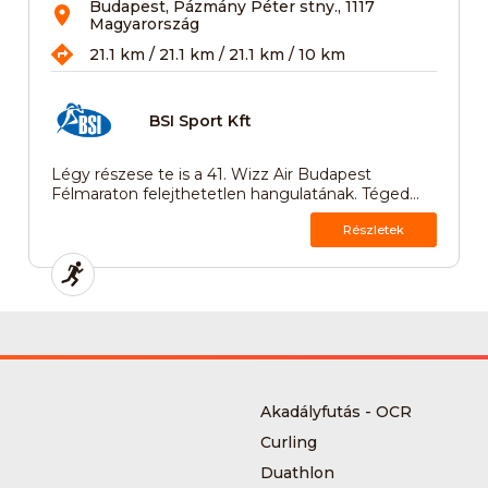
Budapest, Pázmány Péter stny., 1117
Magyarország
21.1 km / 21.1 km / 21.1 km / 10 km
BSI Sport Kft
Légy részese te is a 41. Wizz Air Budapest
Félmaraton felejthetetlen hangulatának. Téged...
Részletek
Akadályfutás - OCR
Curling
Duathlon