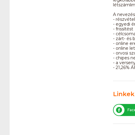
létszámlim
A nevezési
- részvéte
- egyedi 
- frissítést
- célcsom
- zárt- és 
- online e
- online le
- orvosi sz
- chipes n
- a verse
- 21,26% Á
Linkek
Fac