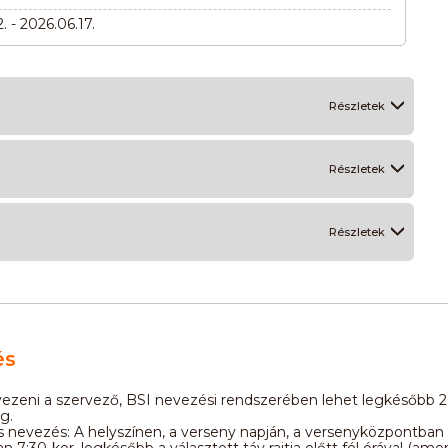
. - 2026.06.17.
Részletek
Részletek
Részletek
és
ezeni a szervező, BSI nevezési rendszerében lehet legkésőbb 20
ig.
 nevezés: A helyszínen, a verseny napján, a versenyközpontban
n 7:30-kor, legkésőbb a választott táv rajtja előtt fél órával (am