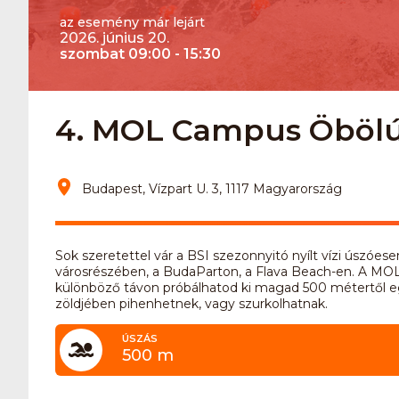
az esemény már lejárt
2026. június 20.
szombat 09:00 - 15:30
4. MOL Campus Öbölú
Budapest, Vízpart U. 3, 1117 Magyarország
Sok szeretettel vár a BSI szezonnyitó nyílt vízi úszóe
városrészében, a BudaParton, a Flava Beach-en. A M
különböző távon próbálhatod ki magad 500 métertől e
zöldjében pihenhetnek, vagy szurkolhatnak.
ÚSZÁS
500 m