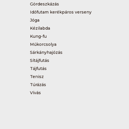
Gördeszkázás
Időfutam kerékpáros verseny
Jóga
Kézilabda
Kung-fu
Műkorcsolya
Sárkányhajózás
Sítájfutás
Tájfutás
Tenisz
Túrázás
Vívás