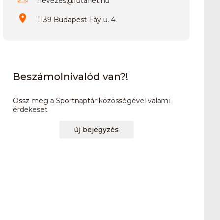
nevezes
@
futanet.hu
1139 Budapest Fáy u. 4.
Beszámolnivalód van?!
Ossz meg a Sportnaptár közösségével valami
érdekeset
új bejegyzés