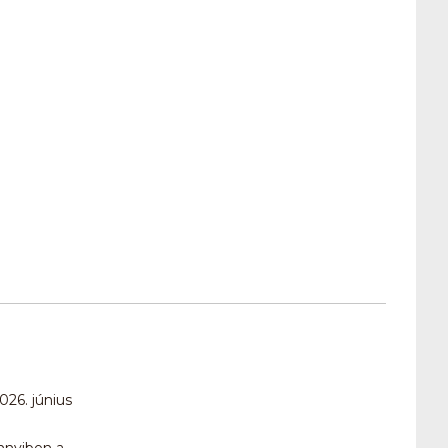
26. június
ennyiben a