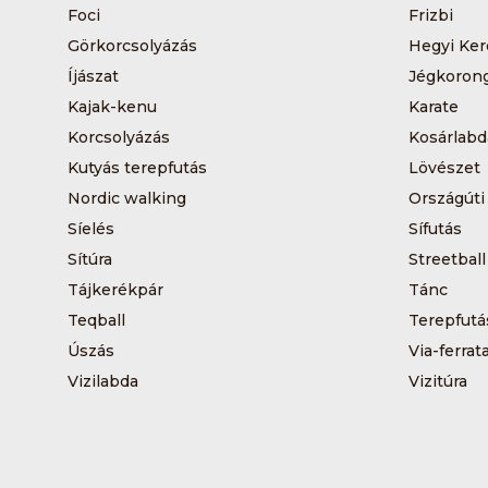
Foci
Frizbi
Görkorcsolyázás
Hegyi Ker
Íjászat
Jégkoron
Kajak-kenu
Karate
Korcsolyázás
Kosárlabd
Kutyás terepfutás
Lövészet
Nordic walking
Országúti
Síelés
Sífutás
Sítúra
Streetball
Tájkerékpár
Tánc
Teqball
Terepfutá
Úszás
Via-ferrat
Vizilabda
Vizitúra