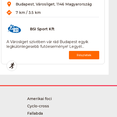
Budapest, Városliget, 1146 Magyarország
7 km / 3.5 km
BSI Sport Kft
A Városliget szívében vár rád Budapest egyik
legkülönlegesebb futóeseménye! Legyél...
Részletek
Amerikai foci
Cyclo-cross
Fallabda