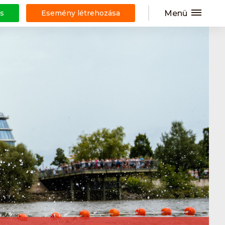
Menü
s
Esemény létrehozása