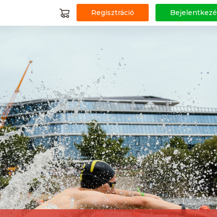
Regisztráció
Bejelentkezé