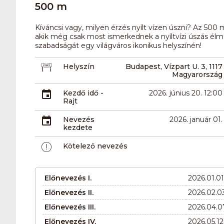
500 m
Kíváncsi vagy, milyen érzés nyílt vízen úszni? Az 500
akik még csak most ismerkednek a nyíltvízi úszás élmén
szabadságát egy világváros ikonikus helyszínén!
Helyszín
Budapest, Vízpart U. 3, 1117
Magyarország
Kezdő idő -
2026. június 20. 12:00
Rajt
Nevezés
2026. január 01.
kezdete
Kötelező nevezés
Előnevezés I.
2026.01.01
Előnevezés II.
2026.02.03
Előnevezés III.
2026.04.07
Előnevezés IV.
2026.05.12