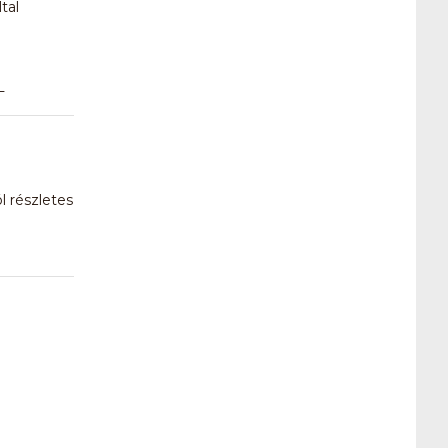
tal
L
l részletes