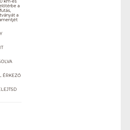
 10 km-es
előtérbe a
utás,
tványát a
lamentjét
Y
IT
SOLVA
L ÉRKEZŐ
ELEJTSD