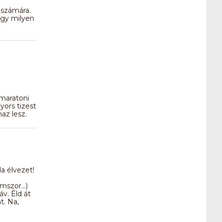
 számára.
ogy milyen
lmaratoni
yors tizest
az lesz.
la élvezet!
romszor…)
v. Éld át
t. Na,