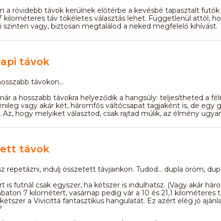
a rövidebb távok kerülnek előtérbe a kevésbé tapasztalt futók
7 kilométeres táv tökéletes választás lehet. Függetlenül attól, h
 szinten vagy, biztosan megtalálod a neked megfelelő kihívást.
api távok
osszabb távokon...
ár a hosszabb távokra helyeződik a hangsúly: teljesítheted a fé
nileg vagy akár két, háromfős váltócsapat tagjaként is, de egy g
z. Az, hogy melyiket választod, csak rajtad múlik, az élmény ugyan
ett távok
z repetázni, indulj összetett távjainkon. Tudod... dupla öröm, dup
t is futnál csak egyszer, ha kétszer is indulhatsz. (Vagy akár há
aton 7 kilométert, vasárnap pedig vár a 10 és 21,1 kilométeres tá
tszer a Vivicittá fantasztikus hangulatát. Ez azért elég jó ajánla
?