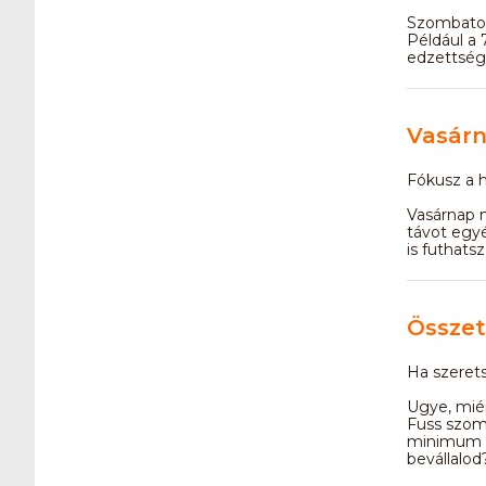
Szombaton 
Például a 
edzettségi
Vasárn
Fókusz a h
Vasárnap m
távot egyé
is futhats
Összet
Ha szerets
Ugye, miér
Fuss szomb
minimum ké
bevállalod