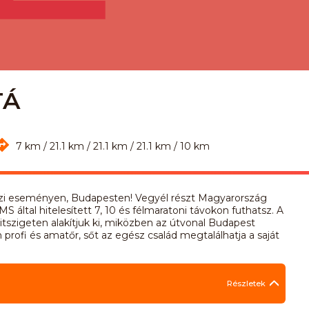
TÁ
7 km / 21.1 km / 21.1 km / 21.1 km / 10 km
aszi eseményen, Budapesten! Vegyél részt Magyarország
által hitelesített 7, 10 és félmaratoni távokon futhatsz. A
rgitszigeten alakítjuk ki, miközben az útvonal Budapest
n profi és amatőr, sőt az egész család megtalálhatja a saját
Részletek