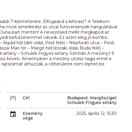
orsabb 7 kilométerére. Elfogadod a kihívást? A Telekom
 ha most ismerkedsz az utcai futóversenyek hangulatával.
 a Duna-part mentén! A nevezésed mellé megkapod az
gyedi befutóéremmel várunk. Ez azért elég jó kombó,
Árpád híd (déli oldal, Pest felé) – Népfürdő utca – Pesti
Jászai Mari tér – Margit híd (északi oldal, Buda felé) –
éd sétány – Schulek Frigyes sétány Szintidő A mezőnyt 9
sz követi. Amennyiben a mezőny utolsó tagja ennél a
a, rajtszámát áthúzzák, a célterületre nem léphet be.
Cél
Budapest, Margitsziget
Schulek Frigyes sétány
Esemény
2025. április 12. 15:30
vége