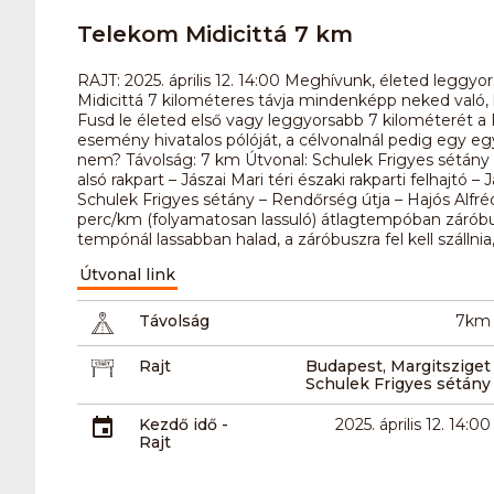
Telekom Midicittá 7 km
RAJT: 2025. április 12. 14:00 Meghívunk, életed leggy
Midicittá 7 kilométeres távja mindenképp neked való,
Fusd le életed első vagy leggyorsabb 7 kilométerét
esemény hivatalos pólóját, a célvonalnál pedig egy e
nem? Távolság: 7 km Útvonal: Schulek Frigyes sétány – 
alsó rakpart – Jászai Mari téri északi rakparti felhajtó – 
Schulek Frigyes sétány – Rendőrség útja – Hajós Alfr
perc/km (folyamatosan lassuló) átlagtempóban záróbu
tempónál lassabban halad, a záróbuszra fel kell szállni
Útvonal link
Távolság
7km
Rajt
Budapest, Margitsziget
Schulek Frigyes sétány
Kezdő idő -
2025. április 12. 14:00
Rajt