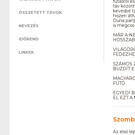
futásról é
táv között
kevésbé ta
ÖSSZETETT TÁVOK
hiszen átf
Duna partj
is megcso
NEVEZÉS
MÁR A NE
IDŐREND
HOSSZAB
VILÁGÖR
LINKEK
FEDEZHE
SZÁMOS 
BUZDÍT E
MAGYARO
FUTÓ
EGYEDI 
EL EZT A
Szomba
Az első lé