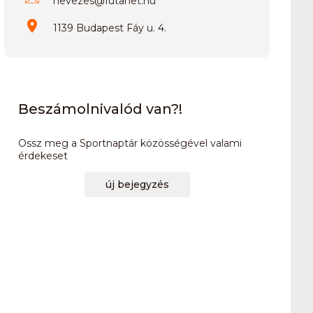
nevezes
@
futanet.hu
1139 Budapest Fáy u. 4.
Beszámolnivalód van?!
Ossz meg a Sportnaptár közösségével valami
érdekeset
új bejegyzés