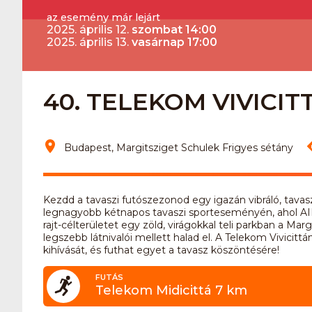
az esemény már lejárt
2025. április 12.
szombat 14:00
2025. április 13.
vasárnap 17:00
40. TELEKOM VIVICIT
Budapest, Margitsziget Schulek Frigyes sétány
Kezdd a tavaszi futószezonod egy igazán vibráló, tav
legnagyobb kétnapos tavaszi sporteseményén, ahol AIMS 
rajt-célterületet egy zöld, virágokkal teli parkban a Ma
legszebb látnivalói mellett halad el. A Telekom Vivicittá
kihívását, és futhat egyet a tavasz köszöntésére!
FUTÁS
Telekom Midicittá 7 km