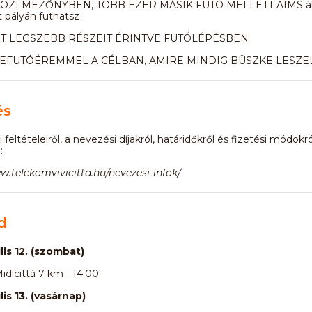
ZI MEZŐNYBEN, TÖBB EZER MÁSIK FUTÓ MELLETT AIMS ál
t pályán futhatsz
T LEGSZEBB RÉSZEIT ÉRINTVE FUTÓLÉPÉSBEN
BEFUTÓÉREMMEL A CÉLBAN, AMIRE MINDIG BÜSZKE LESZE
és
feltételeiről, a nevezési díjakról, határidőkről és fizetési módokró
:
w.telekomvivicitta.hu/nevezesi-infok/
d
lis 12. (szombat)
dicittá 7 km - 14:00
lis 13. (vasárnap)