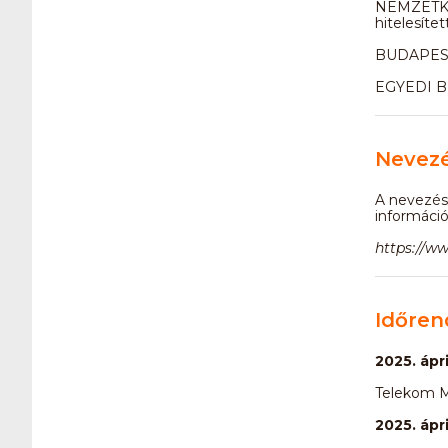
NEMZETKÖ
hitelesítet
BUDAPES
EGYEDI 
Nevez
A nevezési 
információ
https://ww
Időren
2025. ápri
Telekom Mi
2025. ápri