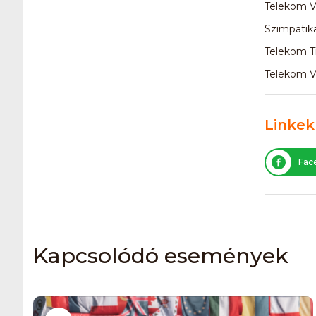
Telekom Vi
Szimpatik
Telekom Tr
Telekom Vi
Linkek
Fac
Kapcsolódó események