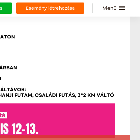
Menü
s
Esemény létrehozása