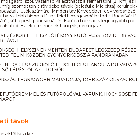
s mozgásról szól. Vasárnap választhatsz a félmaratoni (21 km) és
, míg szombaton a rövidebb távok (például a Midicittá) kerülnek 
pasztalt futók számára. Minden táv lényegében egy városnéző f
uthatsz több hídon a Duna felett, megcsodálhatod a Budai Vár lá
áról, sőt a pesti panorámát és Európa harmadik legnagyobb par
dálhatod. Ez elég menőnek hangzik, nem igaz?
VEZÉSKOR LEHETSZ JÓTÉKONY FUTÓ, FUSS RÖVIDEBB VAG
B TÁVOT
ÖKSÉGI HELYSZÍNEK MENTÉN BUDAPEST LEGSZEBB RÉSZE
TED FEL MIKÖZBEN GYÖNYÖRKÖDSZ A PANORÁMÁBAN
ZENEKAR ÉS SZURKOLÓ FERGETEGES HANGULATOT VARÁZ
LSŐ LÉPÉSTŐL AZ UTOLSÓIG
RSZÁG LEGNAGYOBB MARATONJA, TÖBB SZÁZ ORSZÁGBÓ
BEFUTÓÉREMMEL ÉS FUTÓPÓLÓVAL VÁRUNK, HOGY SOSE F
 NAPOT
ti távok
pésektől kezdve...