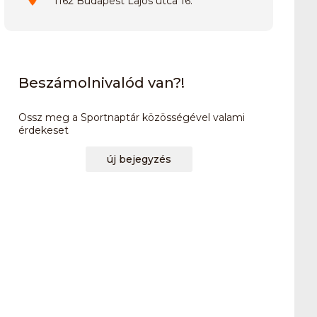
1162 Budapest Lajos utca 16.
Beszámolnivalód van?!
Ossz meg a Sportnaptár közösségével valami
érdekeset
új bejegyzés