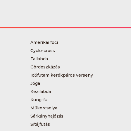
Amerikai foci
Cyclo-cross
Fallabda
Gördeszkázás
Időfutam kerékpáros verseny
Jóga
Kézilabda
Kung-fu
Műkorcsolya
Sárkányhajózás
Sítájfutás