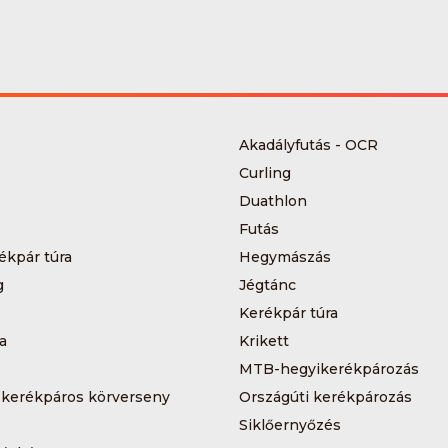
Akadályfutás - OCR
Curling
Duathlon
Futás
ékpár túra
Hegymászás
g
Jégtánc
Kerékpár túra
a
Krikett
MTB-hegyikerékpározás
 kerékpáros körverseny
Országúti kerékpározás
Siklőernyőzés