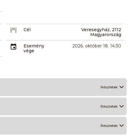
Cél
Veresegyház, 2112
Magyarország
Esemény
2026. október 18. 14:30
vége
Részletek
Részletek
Részletek