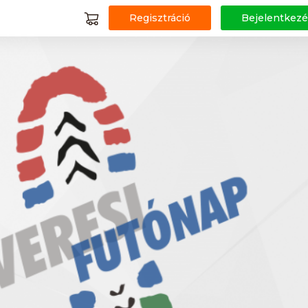
Regisztráció
Bejelentkezé