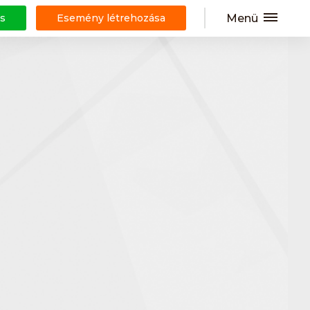
Menü
s
Esemény létrehozása