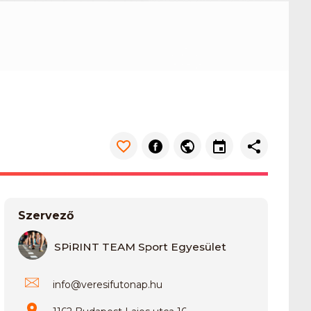
Szervező
SPiRINT TEAM Sport Egyesület
info
@
veresifutonap.hu