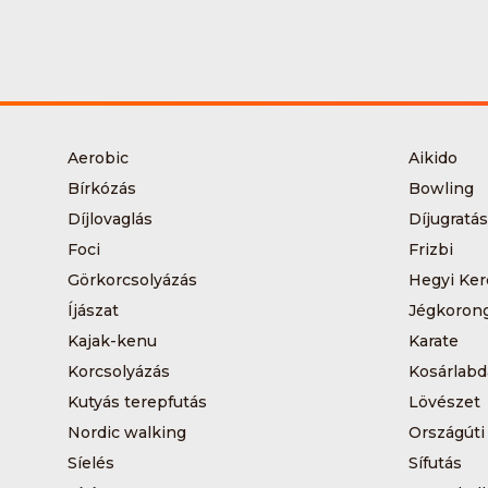
Aerobic
Aikido
Bírkózás
Bowling
Díjlovaglás
Díjugratás
Foci
Frizbi
Görkorcsolyázás
Hegyi Ker
Íjászat
Jégkoron
Kajak-kenu
Karate
Korcsolyázás
Kosárlabd
Kutyás terepfutás
Lövészet
Nordic walking
Országúti
Síelés
Sífutás