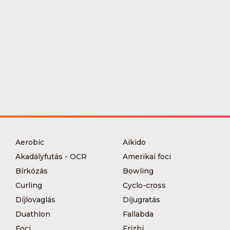
Aerobic
Aikido
Akadályfutás - OCR
Amerikai foci
Bírkózás
Bowling
Curling
Cyclo-cross
Díjlovaglás
Díjugratás
Duathlon
Fallabda
Foci
Frizbi