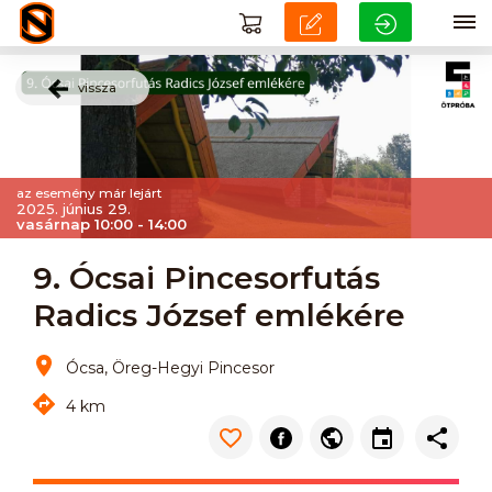
vissza
az esemény már lejárt
2025. június 29.
vasárnap 10:00 - 14:00
9. Ócsai Pincesorfutás
Radics József emlékére
Ócsa, Öreg-Hegyi Pincesor
4 km