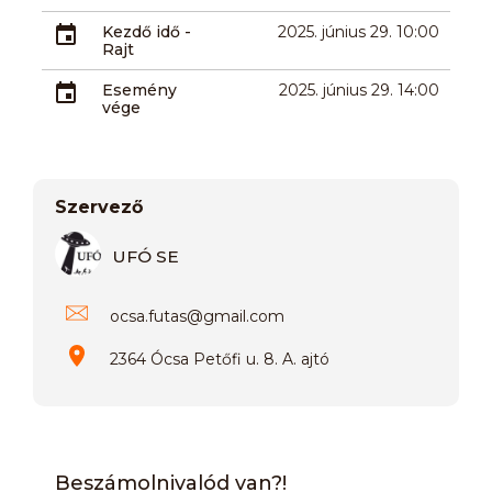
Kezdő idő -
2025. június 29. 10:00
Rajt
Esemény
2025. június 29. 14:00
vége
Szervező
UFÓ SE
ocsa.futas
@
gmail.com
2364 Ócsa Petőfi u. 8. A. ajtó
Beszámolnivalód van?!