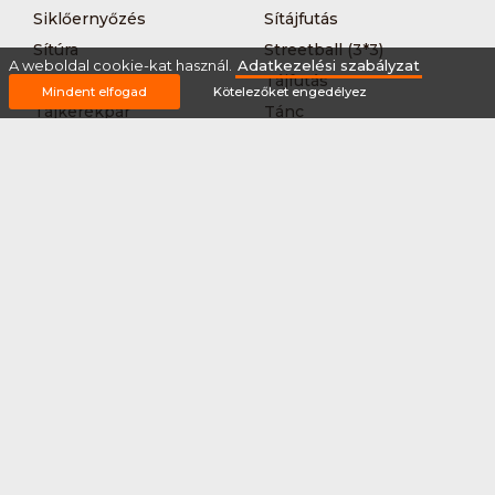
Siklőernyőzés
Sítájfutás
Sítúra
Streetball (3*3)
A weboldal cookie-kat használ.
Adatkezelési szabályzat
Sup
Tájfutás
Mindent elfogad
Kötelezőket engedélyez
Tájkerékpár
Tánc
Teljesítménytúrázás
Tenisz
Teqball
Terepfutás
Triatlon
Túrázás
Úszás
Via-ferrata
Vitorlázás
Vívás
Vizilabda
Vizitúra
Wakeboard
Rólunk
Szervezőknek / Egyesületeknek
Marketing ajánlat