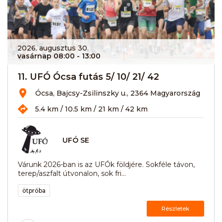
2026. augusztus 30.
vasárnap 08:00
- 13:00
11. UFÓ Ócsa futás 5/ 10/ 21/ 42
Ócsa, Bajcsy-Zsilinszky u., 2364 Magyarország
5.4 km / 10.5 km / 21 km / 42 km
UFÓ SE
Várunk 2026-ban is az UFÓk földjére. Sokféle távon,
terep/aszfalt útvonalon, sok fri...
ötpróba
Részletek