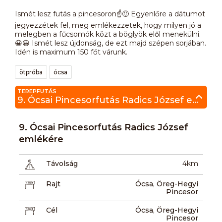
Ismét lesz futás a pincesoron☝️🙂 Egyenlőre a dátumot
jegyezzétek fel, meg emlékezzetek, hogy milyen jó a
melegben a fűcsomók közt a böglyök elől menekülni.
😀😀 Ismét lesz újdonság, de ezt majd szépen sorjában.
Idén is maximum 150 főt várunk.
ötpróba
ócsa
TEREPFUTÁS
9. Ócsai Pincesorfutás Radics József emlékére
9. Ócsai Pincesorfutás Radics József
emlékére
Távolság
4km
Rajt
Ócsa, Öreg-Hegyi
Pincesor
Cél
Ócsa, Öreg-Hegyi
Pincesor