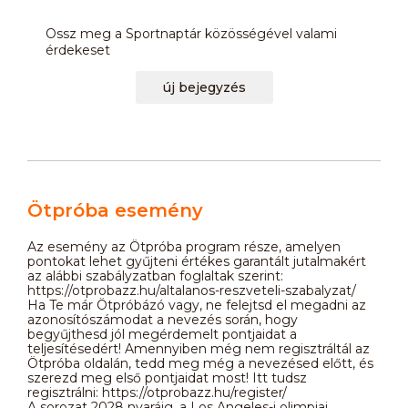
Ossz meg a Sportnaptár közösségével valami
érdekeset
új bejegyzés
Ötpróba esemény
Az esemény az Ötpróba program része, amelyen
pontokat lehet gyűjteni értékes garantált jutalmakért
az alábbi szabályzatban foglaltak szerint:
https://otprobazz.hu/altalanos-reszveteli-szabalyzat/
Ha Te már Ötpróbázó vagy, ne felejtsd el megadni az
azonosítószámodat a nevezés során, hogy
begyűjthesd jól megérdemelt pontjaidat a
teljesítésedért! Amennyiben még nem regisztráltál az
Ötpróba oldalán, tedd meg még a nevezésed előtt, és
szerezd meg első pontjaidat most! Itt tudsz
regisztrálni: https://otprobazz.hu/register/
A sorozat 2028 nyaráig, a Los Angeles-i olimpiai