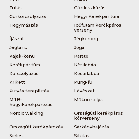
Futás
Gördeszkázás
Görkorcsolyázás
Hegyi Kerékpár túra
Hegymászás
Időfutam kerékpáros
verseny
Íjászat
Jégkorong
Jégtánc
Jóga
Kajak-kenu
Karate
Kerékpár túra
Kézilabda
Korcsolyázás
Kosárlabda
Krikett
Kung-fu
Kutyás terepfutás
Lövészet
MTB-
Műkorcsolya
hegyikerékpározás
Nordic walking
Országúti kerékpáros
körverseny
Országúti kerékpározás
Sárkányhajózás
Síelés
Sífutás