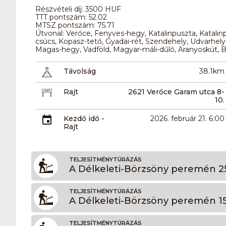
Részvételi díj: 3500 HUF
TTT pontszám: 52.02
MTSZ pontszám: 75.71
Útvonal: Verőce, Fenyves-hegy, Katalinpuszta, Katalinp
csúcs, Kopasz-tető, Gyadai-rét, Szendehely, Udvarhely
Magas-hegy, Vadföld, Magyar-máli-dűlő, Aranyoskút, 
Távolság
38.1km
Rajt
2621 Verőce Garam utca 8-
10.
Kezdő idő -
2026. február 21. 6:00
Rajt
TELJESÍTMÉNYTÚRÁZÁS
A Délkeleti-Börzsöny peremén 2
TELJESÍTMÉNYTÚRÁZÁS
A Délkeleti-Börzsöny peremén 1
TELJESÍTMÉNYTÚRÁZÁS