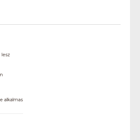
 lesz
én
re alkalmas