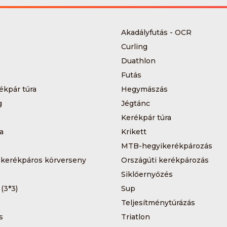
Akadályfutás - OCR
Curling
Duathlon
Futás
ékpár túra
Hegymászás
g
Jégtánc
Kerékpár túra
a
Krikett
MTB-hegyikerékpározás
 kerékpáros körverseny
Országúti kerékpározás
Siklőernyőzés
 (3*3)
Sup
Teljesítménytúrázás
s
Triatlon