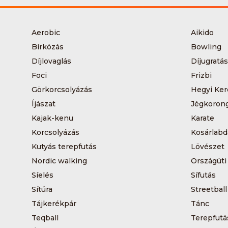
Aerobic
Aikido
Bírkózás
Bowling
Díjlovaglás
Díjugratás
Foci
Frizbi
Görkorcsolyázás
Hegyi Ker
Íjászat
Jégkoron
Kajak-kenu
Karate
Korcsolyázás
Kosárlabd
Kutyás terepfutás
Lövészet
Nordic walking
Országúti
Síelés
Sífutás
Sítúra
Streetball
Tájkerékpár
Tánc
Teqball
Terepfutá