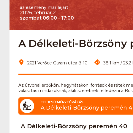
az esemény már lejárt
2026. február 21.
szombat 06:00 - 17:00
A Délkeleti-Börzsöny p
2621 Verőce Garam utca 8-10.
38.1 km / 23.2
Az útvonal erdőkön, hegyhátakon, források és rétek me
választás mindazoknak, akik szeretnék felfedezni a Bör
TELJESÍTMÉNYTÚRÁZÁS
A Délkeleti-Börzsöny peremén 4
A Délkeleti-Börzsöny peremén 40