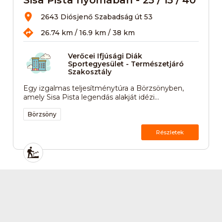
2643 Diósjenő Szabadság út 53
26.74 km / 16.9 km / 38 km
Verőcei Ifjúsági Diák
Sportegyesület - Természetjáró
Szakosztály
Egy izgalmas teljesítménytúra a Börzsönyben,
amely Sisa Pista legendás alakját idézi...
Börzsöny
Részletek