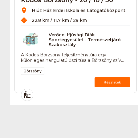
Hiúz Ház Erdei Iskola és Látogatóközpont
22.8 km / 11.7 km / 29 km
Verőcei Ifjúsági Diák
Sportegyesület - Természetjáró
Szakosztály
A Ködös Börzsöny teljesítménytúra egy
különleges hangulatú őszi túra a Börzsöny szív...
Börzsöny
Részletek