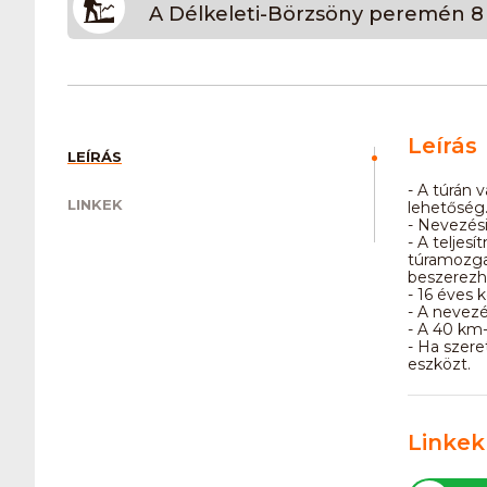
A Délkeleti-Börzsöny peremén 8
Leírás
LEÍRÁS
- A túrán 
LINKEK
lehetőség.
- Nevezés
- A teljes
túramozga
beszerezh
- 16 éves 
- A nevezé
- A 40 km-
- Ha szere
eszközt.
Linkek