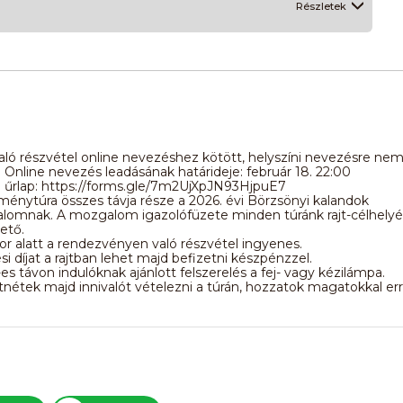
Részletek
való részvétel online nevezéshez kötött, helyszíni nevezésre nem
 Online nevezés leadásának határideje: február 18. 22:00
i űrlap: https://forms.gle/7m2UjXpJN93HjpuE7
ítménytúra összes távja része a 2026. évi Börzsönyi kalandok
lomnak. A mozgalom igazolófüzete minden túránk rajt-célhely
ető.
kor alatt a rendezvényen való részvétel ingyenes.
si díjat a rajtban lehet majd befizetni készpénzzel.
es távon indulóknak ajánlott felszerelés a fej- vagy kézilámpa.
tnétek majd innivalót vételezni a túrán, hozzatok magatokkal er