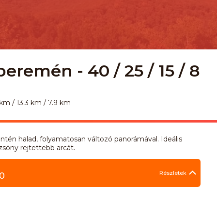
eremén - 40 / 25 / 15 / 8
 km / 13.3 km / 7.9 km
ntén halad, folyamatosan változó panorámával. Ideális
zsöny rejtettebb arcát.
Részletek
0