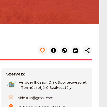
Szervező
Verőcei Ifjúsági Diák Sportegyesület
- Természetjáró Szakosztály
vide.tura
@
gmail.com