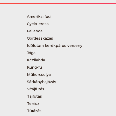
Amerikai foci
Cyclo-cross
Fallabda
Gördeszkázás
Időfutam kerékpáros verseny
Jóga
Kézilabda
Kung-fu
Műkorcsolya
Sárkányhajózás
Sítájfutás
Tájfutás
Tenisz
Túrázás