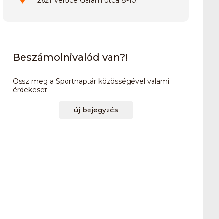
2621 Verőce Garam utca 8-10.
Beszámolnivalód van?!
Ossz meg a Sportnaptár közösségével valami
érdekeset
új bejegyzés