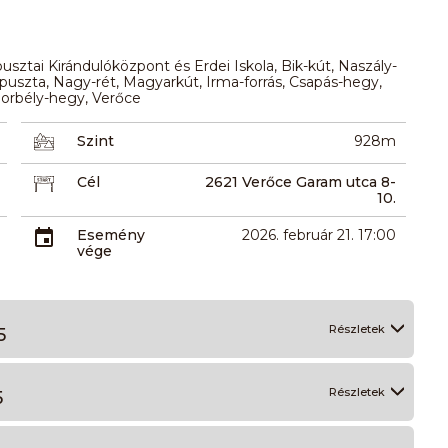
usztai Kirándulóközpont és Erdei Iskola, Bik-kút, Naszály-
puszta, Nagy-rét, Magyarkút, Irma-forrás, Csapás-hegy,
Borbély-hegy, Verőce
Szint
928m
Cél
2621 Verőce Garam utca 8-
10.
Esemény
2026. február 21. 17:00
vége
Részletek
5
Részletek
5