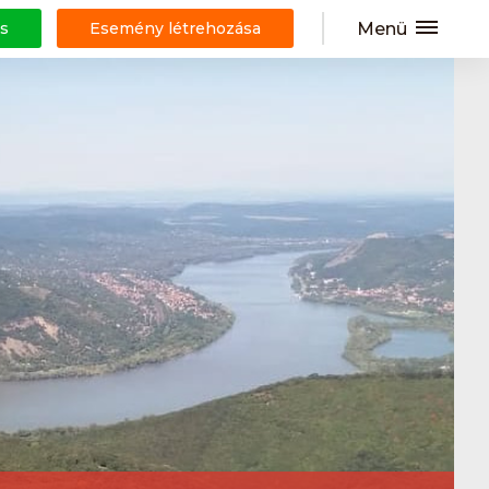
Menü
s
Esemény létrehozása