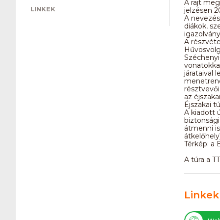
A rajt meg
LINKEK
jelzésen 
A nevezési
diákok, sz
igazolván
A részvétel
Hűvösvölgy
Széchenyi-
vonatokkal
járataival
menetrend 
résztvevői
az éjszaka
Éjszakai t
A kiadott ú
biztonsági
átmenni is
átkelőhely
Térkép: a 
A túra a T
Linkek