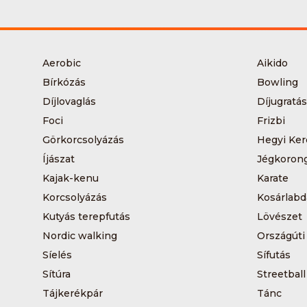
Aerobic
Aikido
Bírkózás
Bowling
Díjlovaglás
Díjugratás
Foci
Frizbi
Görkorcsolyázás
Hegyi Ker
Íjászat
Jégkoron
Kajak-kenu
Karate
Korcsolyázás
Kosárlabd
Kutyás terepfutás
Lövészet
Nordic walking
Országúti
Síelés
Sífutás
Sítúra
Streetball
Tájkerékpár
Tánc