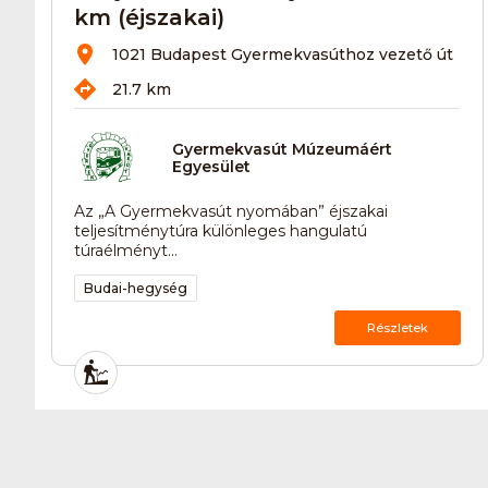
km (éjszakai)
1021 Budapest Gyermekvasúthoz vezető út
21.7 km
Gyermekvasút Múzeumáért
Egyesület
Az „A Gyermekvasút nyomában” éjszakai
teljesítménytúra különleges hangulatú
túraélményt...
Budai-hegység
Részletek