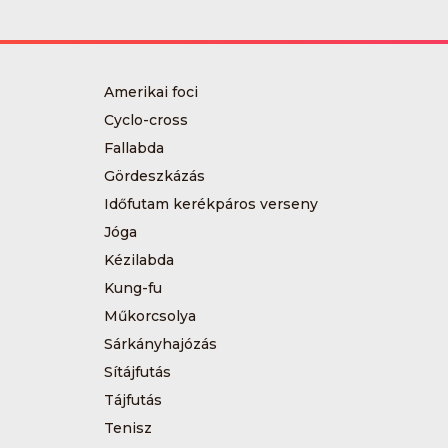
Amerikai foci
Cyclo-cross
Fallabda
Gördeszkázás
Időfutam kerékpáros verseny
Jóga
Kézilabda
Kung-fu
Műkorcsolya
Sárkányhajózás
Sítájfutás
Tájfutás
Tenisz