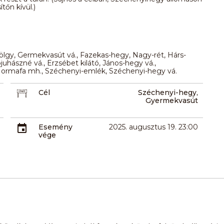
tőn kívül.)
lgy, Germekvasút vá., Fazekas-hegy, Nagy-rét, Hárs-
pjuhászné vá., Erzsébet kilátó, János-hegy vá.,
, Normafa mh., Széchenyi-emlék, Széchenyi-hegy vá.
Cél
Széchenyi-hegy,
Gyermekvasút
Esemény
2025. augusztus 19. 23:00
vége