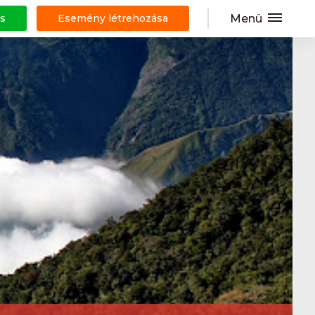
Menü
s
Esemény létrehozása