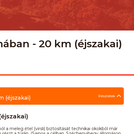
ban - 20 km (éjszakai)
Részletek
(éjszakai)
jszakai)
a meleg étel (virsli) biztosítását technikai okokból már
 részt a túrán. (Sajnos a célban, Széchenyihegy állomáson