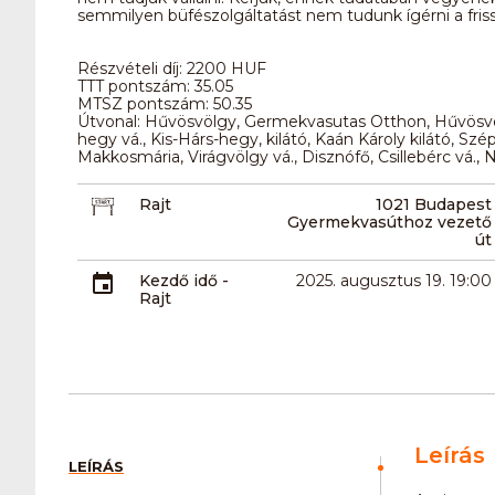
semmilyen büfészolgáltatást nem tudunk ígérni a frissí
Részvételi díj: 2200 HUF
TTT pontszám: 35.05
MTSZ pontszám: 50.35
Útvonal: Hűvösvölgy, Germekvasutas Otthon, Hűvösvö
hegy vá., Kis-Hárs-hegy, kilátó, Kaán Károly kilátó, Szé
Makkosmária, Virágvölgy vá., Disznófő, Csillebérc vá.
Rajt
1021 Budapest
Gyermekvasúthoz vezető
út
Kezdő idő -
2025. augusztus 19. 19:00
Rajt
Leírás
LEÍRÁS