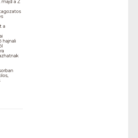
, majd a Z
 tagozatos
es
t a
ai
 hajnali
ól
ra
tazhatnak
ősorban
los,
s