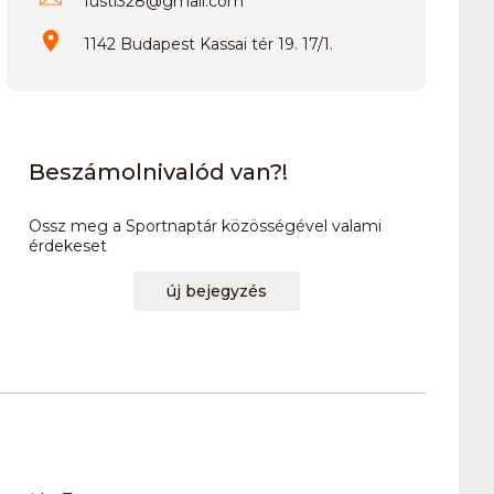
fusti328
@
gmail.com
1142 Budapest Kassai tér 19. 17/1.
Beszámolnivalód van?!
Ossz meg a Sportnaptár közösségével valami
érdekeset
új bejegyzés