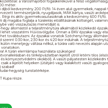
közelítése: a Városmajorból fogaskerekűvel a felső végállomásig
200 méter.
 díjból kedvezmény 200 Ft/fő: 14 éven aluli gyermekek, nappali
ervezett természetjárók, nyugdíjasok, MÁK kártya, vasúti arckép
y. Régi és aktív gyermekvasutasoknak a kedvezmény 600 Ft/fő.
i díj magába foglalja a túraleírás előállításának költségét, valamin
be való visszautazás menetdíját is.
hegy állomástól a teljesítménytúra alkalmából közlekedő éjszak
 lehet visszatérni Hűvösvölgybe. Onnan a BKV éjszakai vagy első
 lehet továbbutazni. Az éjszakai vonatok Széchenyi-hegy állomásr
szerint 0:30-kor, 2:30-kor és 4:20-kor indulnak. A teljesítménytú
 külön menetjegy váltása nélkül, a túrára való nevezés alapján u
i vonatokon.
úra! A túrán elemlámpa használata szükséges!
tvonalleírásban és térképvázlatban kijelölt útról letérni tilos (els
 és környezetvédelmi okokból). A vasúti pályatesten közlekedni ti
 csak a kijelölt helyeken (útátjáró vagy kialakított vasúti gyalogo
) szabad!
Budai-hegység turistatérképe.
TT Kupa része.