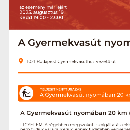
az esemény már lejárt
2025. augusztus 19.
kedd 19:00 - 23:00
A Gyermekvasút nyomá
1021 Budapest Gyermekvasúthoz vezető út
TELJESÍTMÉNYTÚRÁZÁS
A Gyermekvasút nyomában 20 km 
A Gyermekvasút nyomában 20 km (é
FIGYELEM! A régebben megszokott szolgáltatásainkból 
nem tudjuk vállalni. Kérjük, ennek tudatában vegyenek