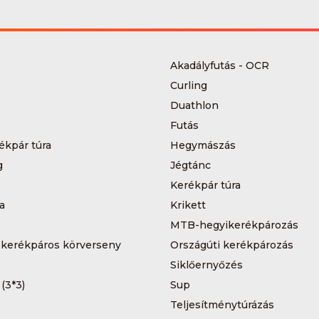
Akadályfutás - OCR
Curling
Duathlon
Futás
ékpár túra
Hegymászás
g
Jégtánc
Kerékpár túra
a
Krikett
MTB-hegyikerékpározás
 kerékpáros körverseny
Országúti kerékpározás
Siklőernyőzés
 (3*3)
Sup
Teljesítménytúrázás