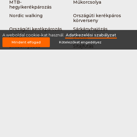
MTB-
Műkorcsolya
hegyikerékpározás
Nordic walking
Országúti kerékpáros
körverseny
Országúti kerékpározás
Sárkányhajózás
A weboldal cookie-kat használ.
Adatkezelési szabályzat
Síelés
Sífutás
Mindent elfogad
Kötelezőket engedélyez
Siklőernyőzés
Sítájfutás
Sítúra
Streetball (3*3)
Sup
Tájfutás
Tájkerékpár
Tánc
Teljesítménytúrázás
Tenisz
Teqball
Terepfutás
Triatlon
Túrázás
Úszás
Via-ferrata
Vitorlázás
Vívás
Vizilabda
Vizitúra
Wakeboard