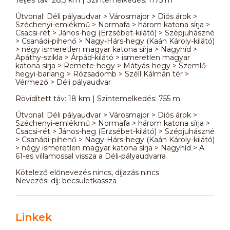
Útvonal: Déli pályaudvar > Városmajor > Diós árok >
Széchenyi-emlékmű > Normafa > három katona sírja >
Csacsi-rét > János-heg (Erzsébet-kilátó) > Szépjuhászné
> Csanádi-pihenő > Nagy-Hárs-hegy (Kaán Károly-kilátó)
> négy ismeretlen magyar katona sírja > Nagyhíd >
Apáthy-szikla > Árpád-kilátó > ismeretlen magyar
katona sírja > Remete-hegy > Mátyás-hegy > Szemlő-
hegyi-barlang > Rózsadomb > Széll Kálmán tér >
Vérmező > Déli pályaudvar
Rövidített táv: 18 km | Szintemelkedés: 755 m
Útvonal: Déli pályaudvar > Városmajor > Diós árok >
Széchenyi-emlékmű > Normafa > három katona sírja >
Csacsi-rét > János-heg (Erzsébet-kilátó) > Szépjuhászné
> Csanádi-pihenő > Nagy-Hárs-hegy (Kaán Károly-kilátó)
> négy ismeretlen magyar katona sírja > Nagyhíd > A
61-es villamossal vissza a Déli-pályaudvarra
Kötelező előnevezés nincs, díjazás nincs
Nevezési díj: becsületkassza
Linkek