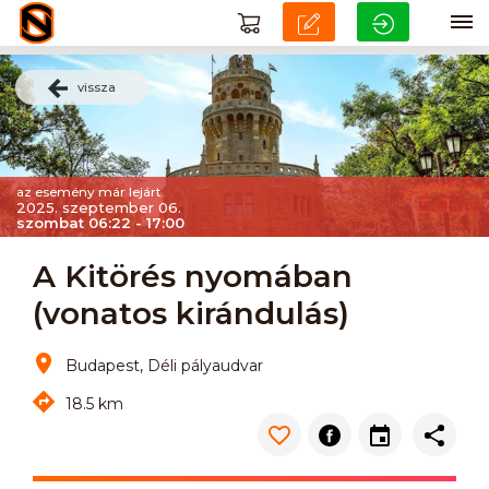
vissza
az esemény már lejárt
2025. szeptember 06.
szombat 06:22 - 17:00
A Kitörés nyomában
(vonatos kirándulás)
Budapest, Déli pályaudvar
18.5 km