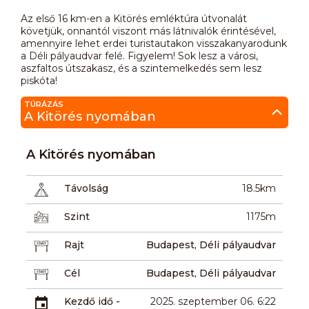
Az első 16 km-en a Kitörés emléktúra útvonalát
követjük, onnantól viszont más látnivalók érintésével,
amennyire lehet erdei turistautakon visszakanyarodunk
a Déli pályaudvar felé. Figyelem! Sok lesz a városi,
aszfaltos útszakasz, és a szintemelkedés sem lesz
piskóta!
TÚRÁZÁS
A Kitörés nyomában
A Kitörés nyomában
Távolság
18.5km
Szint
1175m
Rajt
Budapest, Déli pályaudvar
Cél
Budapest, Déli pályaudvar
Kezdő idő -
2025. szeptember 06. 6:22