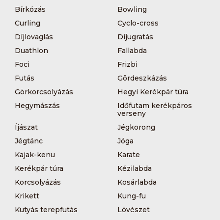
Bírkózás
Bowling
Curling
Cyclo-cross
Díjlovaglás
Díjugratás
Duathlon
Fallabda
Foci
Frizbi
Futás
Gördeszkázás
Görkorcsolyázás
Hegyi Kerékpár túra
Hegymászás
Időfutam kerékpáros
verseny
Íjászat
Jégkorong
Jégtánc
Jóga
Kajak-kenu
Karate
Kerékpár túra
Kézilabda
Korcsolyázás
Kosárlabda
Krikett
Kung-fu
Kutyás terepfutás
Lövészet