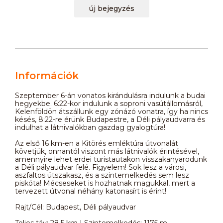
új bejegyzés
Információk
Szeptember 6-án vonatos kirándulásra indulunk a budai
hegyekbe. 6:22-kor indulunk a soproni vasútállomásról,
Kelenföldön átszállunk egy zónázó vonatra, így ha nincs
késés, 8:22-re érünk Budapestre, a Déli pályaudvarra és
indulhat a látnivalókban gazdag gyalogtúra!
Az első 16 km-en a Kitörés emléktúra útvonalát
követjük, onnantól viszont más látnivalók érintésével,
amennyire lehet erdei turistautakon visszakanyarodunk
a Déli pályaudvar felé. Figyelem! Sok lesz a városi,
aszfaltos útszakasz, és a szintemelkedés sem lesz
piskóta! Mécseseket is hozhatnak magukkal, mert a
tervezett útvonal néhány katonasírt is érint!
Rajt/Cél: Budapest, Déli pályaudvar
Teljes táv: 28,5 km | Szintemelkedés: 1175 m