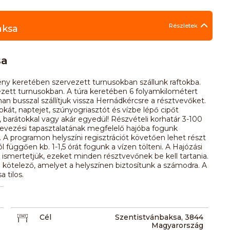
Részletek
aksa
sa
eretében szervezett turnusokban szállunk raftokba.
ett turnusokban. A túra keretében 6 folyamkilométert
an busszal szállítjuk vissza Hernádkércsre a résztvevőket.
t, naptejet, szúnyogriasztót és vízbe lépő cipőt
l, barátokkal vagy akár egyedül! Részvételi korhatár 3-100
z evezési tapasztalatának megfelelő hajóba fogunk
 A programon helyszíni regisztrációt követően lehet részt
 függően kb. 1-1,5 órát fogunk a vízen tölteni. A Hajózási
ismertetjük, ezeket minden résztvevőnek be kell tartania.
ötelező, amelyet a helyszínen biztosítunk a számodra. A
 tilos.
Cél
Szentistvánbaksa, 3844
Magyarország