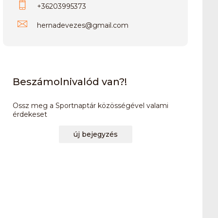
+36203995373
hernadevezes
@
gmail.com
Beszámolnivalód van?!
Ossz meg a Sportnaptár közösségével valami
érdekeset
új bejegyzés