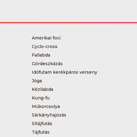
Amerikai foci
Cyclo-cross
Fallabda
Gördeszkázás
Időfutam kerékpáros verseny
Jóga
Kézilabda
Kung-fu
Műkorcsolya
Sárkányhajózás
Sítájfutás
Tájfutás