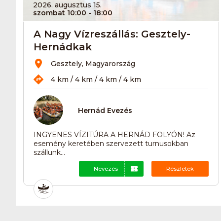
2026. augusztus 15.
szombat 10:00
- 18:00
A Nagy Vízreszállás: Gesztely-
Hernádkak
Gesztely, Magyarország
4 km / 4 km / 4 km / 4 km
Hernád Evezés
INGYENES VÍZITÚRA A HERNÁD FOLYÓN! Az
esemény keretében szervezett turnusokban
szállunk...
Nevezés
Részletek