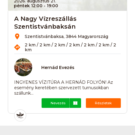
2026. augusztus 21.
péntek 12:00
- 19:00
A Nagy Vízreszállás
Szentistvánbaksán
Szentistvánbaksa, 3844 Magyarország
2 km / 2 km / 2 km / 2 km / 2 km / 2 km / 2
km
Hernád Evezés
INGYENES VÍZITÚRA A HERNÁD FOLYÓN! Az
esemény keretében szervezett turnusokban
szállunk...
Nevezés
Részletek