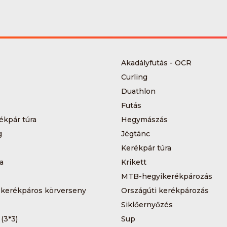
Akadályfutás - OCR
Curling
Duathlon
Futás
ékpár túra
Hegymászás
g
Jégtánc
Kerékpár túra
a
Krikett
MTB-hegyikerékpározás
 kerékpáros körverseny
Országúti kerékpározás
Siklőernyőzés
 (3*3)
Sup