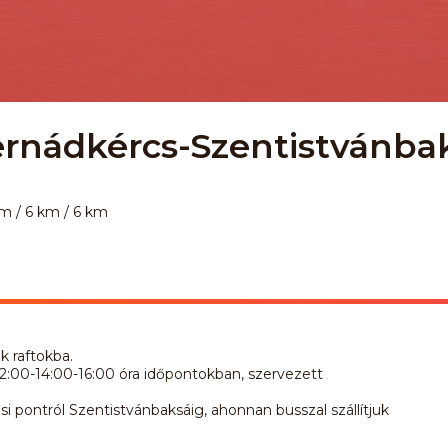
ernádkércs-Szentistvánba
km / 6 km / 6 km
 raftokba.
:00-14:00-16:00 óra időpontokban, szervezett
i pontról Szentistvánbaksáig, ahonnan busszal szállítjuk