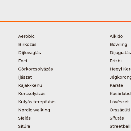
Aerobic
Aikido
Bírkózás
Bowling
Díjlovaglás
Díjugratás
Foci
Frizbi
Görkorcsolyázás
Hegyi Ker
Íjászat
Jégkoron
Kajak-kenu
Karate
Korcsolyázás
Kosárlabd
Kutyás terepfutás
Lövészet
Nordic walking
Országúti
Síelés
Sífutás
Sítúra
Streetball