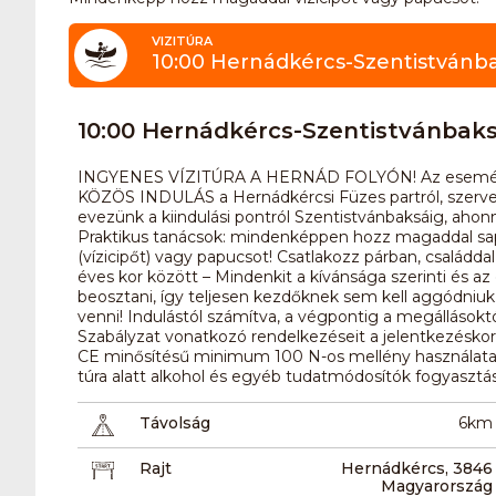
VIZITÚRA
10:00 Hernádkércs-Szentistvánb
10:00 Hernádkércs-Szentistvánbak
INGYENES VÍZITÚRA A HERNÁD FOLYÓN! Az esemény k
KÖZÖS INDULÁS a Hernádkércsi Füzes partról, szervez
evezünk a kiindulási pontról Szentistvánbaksáig, ahonn
Praktikus tanácsok: mindenképpen hozz magaddal sapká
(vízicipőt) vagy papucsot! Csatlakozz párban, családda
éves kor között – Mindenkit a kívánsága szerinti és a
beosztani, így teljesen kezdőknek sem kell aggódniuk.
venni! Indulástól számítva, a végpontig a megállásoktól
Szabályzat vonatkozó rendelkezéseit a jelentkezéskor 
CE minősítésű minimum 100 N-os mellény használata k
túra alatt alkohol és egyéb tudatmódosítók fogyasztása
Távolság
6km
Rajt
Hernádkércs, 3846
Magyarország