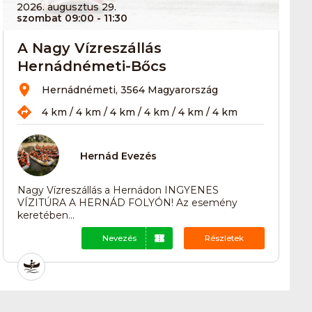
2026. augusztus 29.
szombat 09:00
- 11:30
A Nagy Vízreszállás
Hernádnémeti-Bőcs
Hernádnémeti, 3564 Magyarország
4 km / 4 km / 4 km / 4 km / 4 km / 4 km
Hernád Evezés
Nagy Vízreszállás a Hernádon INGYENES
VÍZITÚRA A HERNÁD FOLYÓN! Az esemény
keretében...
Nevezés
Részletek