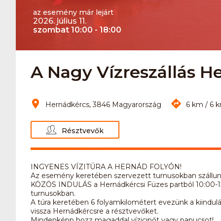
az esemény már lejárt
2026. július 11.
szombat 10:00 - 18:00
A Nagy Vízreszállás H
Hernádkércs, 3846 Magyarország
6 km / 6 
Résztvevők
INGYENES VÍZITÚRA A HERNÁD FOLYÓN!
Az esemény keretében szervezett turnusokban szállunk
KÖZÖS INDULÁS a Hernádkércsi Füzes partból 10:00-12
turnusokban.
A túra keretében 6 folyamkilométert evezünk a kiindulás
vissza Hernádkércsre a résztvevőket.
Mindenképp hozz magaddal vízicipőt vagy papucsot!