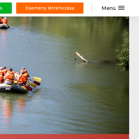
Menü
s
Esemény létrehozása