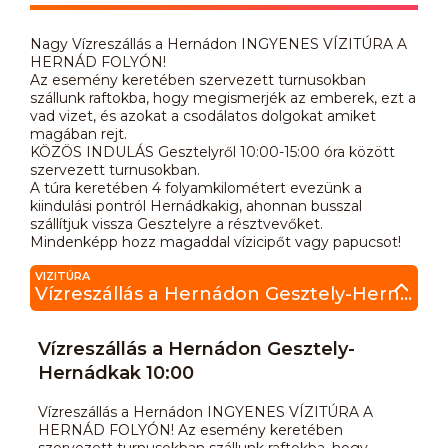
Nagy Vízreszállás a Hernádon INGYENES VÍZITÚRA A
HERNÁD FOLYÓN!
Az esemény keretében szervezett turnusokban
szállunk raftokba, hogy megismerjék az emberek, ezt a
vad vizet, és azokat a csodálatos dolgokat amiket
magában rejt.
KÖZÖS INDULÁS Gesztelyről 10:00-15:00 óra között
szervezett turnusokban.
A túra keretében 4 folyamkilométert evezünk a
kiindulási pontról Hernádkakig, ahonnan busszal
szállítjuk vissza Gesztelyre a résztvevőket.
Mindenképp hozz magaddal vízicipőt vagy papucsot!
VIZITÚRA
Vízreszállás a Hernádon Gesztely-Hernádkak 10:00
Vízreszállás a Hernádon Gesztely-
Hernádkak 10:00
Vízreszállás a Hernádon INGYENES VÍZITÚRA A
HERNÁD FOLYÓN! Az esemény keretében
szervezett turnusokban szállunk raftokba, hogy