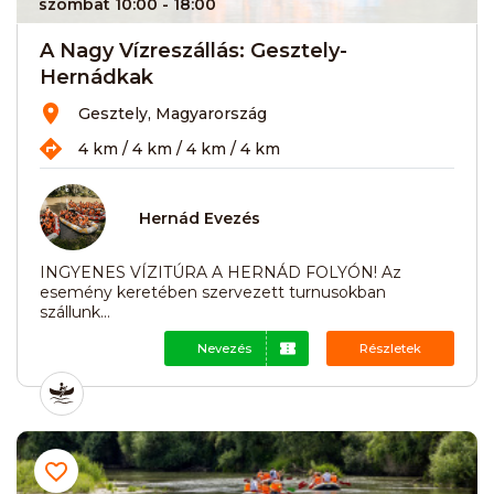
szombat 10:00
- 18:00
A Nagy Vízreszállás: Gesztely-
Hernádkak
Gesztely, Magyarország
4 km / 4 km / 4 km / 4 km
Hernád Evezés
INGYENES VÍZITÚRA A HERNÁD FOLYÓN! Az
esemény keretében szervezett turnusokban
szállunk...
Nevezés
Részletek