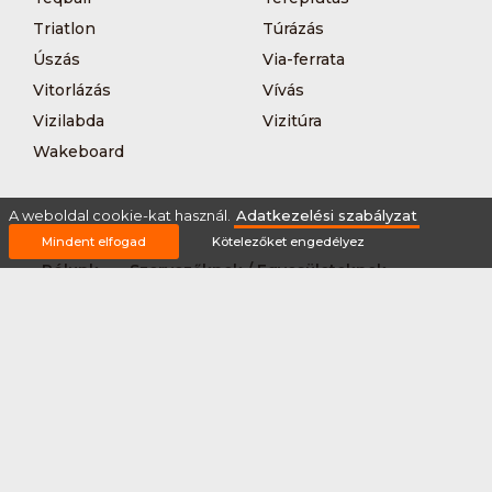
Triatlon
Túrázás
Úszás
Via-ferrata
Vitorlázás
Vívás
Vizilabda
Vizitúra
Wakeboard
A weboldal cookie-kat használ.
Adatkezelési szabályzat
Mindent elfogad
Kötelezőket engedélyez
Rólunk
Szervezőknek / Egyesületeknek
Marketing ajánlat
Adatkezelési szabályzat
Általános Szerződési Feltételek
Impresszum
Bővítmények
Partnereink