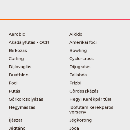
Aerobic
Aikido
Akadályfutás - OCR
Amerikai foci
Bírkózás
Bowling
Curling
Cyclo-cross
Díjlovaglás
Díjugratás
Duathlon
Fallabda
Foci
Frizbi
Futás
Gördeszkázás
Görkorcsolyázás
Hegyi Kerékpár túra
Hegymászás
Időfutam kerékpáros
verseny
Íjászat
Jégkorong
Jégtánc
Jóga