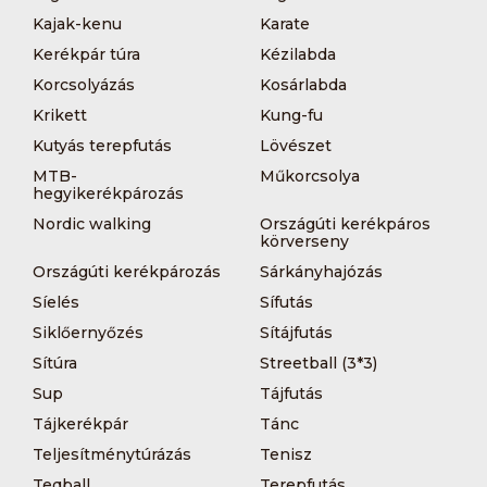
Kajak-kenu
Karate
Kerékpár túra
Kézilabda
Korcsolyázás
Kosárlabda
Krikett
Kung-fu
Kutyás terepfutás
Lövészet
MTB-
Műkorcsolya
hegyikerékpározás
Nordic walking
Országúti kerékpáros
körverseny
Országúti kerékpározás
Sárkányhajózás
Síelés
Sífutás
Siklőernyőzés
Sítájfutás
Sítúra
Streetball (3*3)
Sup
Tájfutás
Tájkerékpár
Tánc
Teljesítménytúrázás
Tenisz
Teqball
Terepfutás