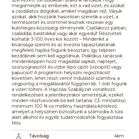
megismerjék az emberek, ezt a vad vizet, és azokat
a csodálatos dolgokat, amiket magában rejt. Várjuk
azokat, akik hozzánk hasonlóan szeretik a vizet, a
természetet és örömmel lesznek részesei egy
különleges közösségi élménynek. Csatlakozz párban,
családdal, barátokkal vagy akár egyedül! Részvételi
korhatár 3-100 éves kor között – Mindenkit a
kívánsága szerinti és az evezési tapasztalatának
megfelelő hajóba fogunk beosztani, így teljesen
kezdőknek sem kell aggódniuk. Praktikus tanácsok:
mindenképpen hozz magaddal sapkát, naptejet,
szúnyogriasztót és vízbe lépő cipőt (vízicipőt) vagy
papucsot! A programon helyszíni regisztrációt
követően, lehet részt venni! Indulástól számítva, a
végpontig a megállásoktól függően kb. 1 órát fogunk
a vízen tölteni. A Hajózási Szabályzat vonatkozó
rendelkezéseit a jelentkezéskor ismertetjük, ezeket
minden résztvevőnek be kell tartania. CE minősítésű
minimum 100 N-os mellény használata kötelező,
amelyet a helyszínen biztosítunk a számodra A túra
alatt alkohol és egyéb tudatmódosítók fogyasztása
tilos.
Távolság
4km