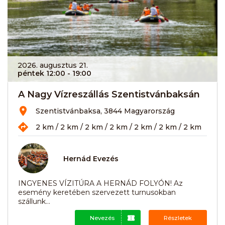
2026. augusztus 21.
péntek 12:00
- 19:00
A Nagy Vízreszállás Szentistvánbaksán
Szentistvánbaksa, 3844 Magyarország
2 km / 2 km / 2 km / 2 km / 2 km / 2 km / 2 km
Hernád Evezés
INGYENES VÍZITÚRA A HERNÁD FOLYÓN! Az
esemény keretében szervezett turnusokban
szállunk...
Nevezés
Részletek