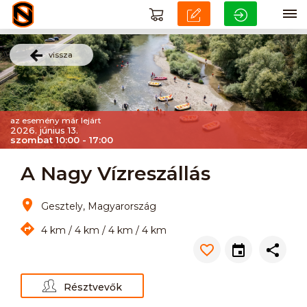
vissza
az esemény már lejárt
2026. június 13.
szombat 10:00 - 17:00
A Nagy Vízreszállás
Gesztely, Magyarország
4 km / 4 km / 4 km / 4 km
Résztvevők