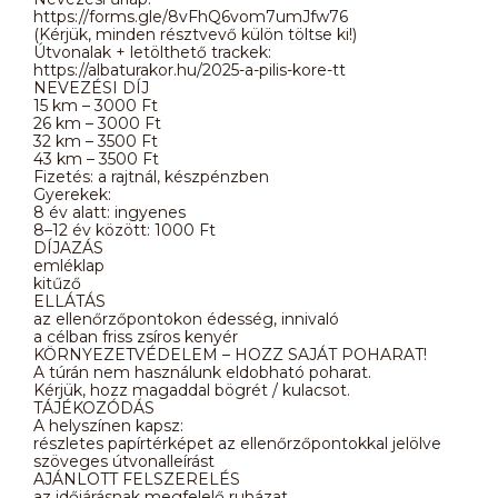
https://forms.gle/8vFhQ6vom7umJfw76
(Kérjük, minden résztvevő külön töltse ki!)
Útvonalak + letölthető trackek:
https://albaturakor.hu/2025-a-pilis-kore-tt
NEVEZÉSI DÍJ
15 km – 3000 Ft
26 km – 3000 Ft
32 km – 3500 Ft
43 km – 3500 Ft
Fizetés: a rajtnál, készpénzben
Gyerekek:
8 év alatt: ingyenes
8–12 év között: 1000 Ft
DÍJAZÁS
emléklap
kitűző
ELLÁTÁS
az ellenőrzőpontokon édesség, innivaló
a célban friss zsíros kenyér
KÖRNYEZETVÉDELEM – HOZZ SAJÁT POHARAT!
A túrán nem használunk eldobható poharat.
Kérjük, hozz magaddal bögrét / kulacsot.
TÁJÉKOZÓDÁS
A helyszínen kapsz:
részletes papírtérképet az ellenőrzőpontokkal jelölve
szöveges útvonalleírást
AJÁNLOTT FELSZERELÉS
az időjárásnak megfelelő ruházat