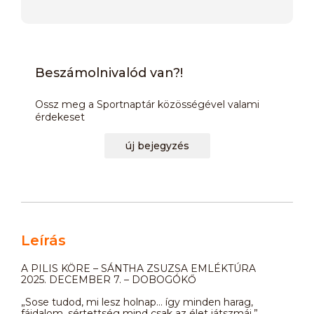
Beszámolnivalód van?!
Ossz meg a Sportnaptár közösségével valami
érdekeset
új bejegyzés
Leírás
A PILIS KÖRE – SÁNTHA ZSUZSA EMLÉKTÚRA
2025. DECEMBER 7. – DOBOGÓKŐ
„Sose tudod, mi lesz holnap… így minden harag,
fájdalom, sértettség mind csak az élet játszmái.”