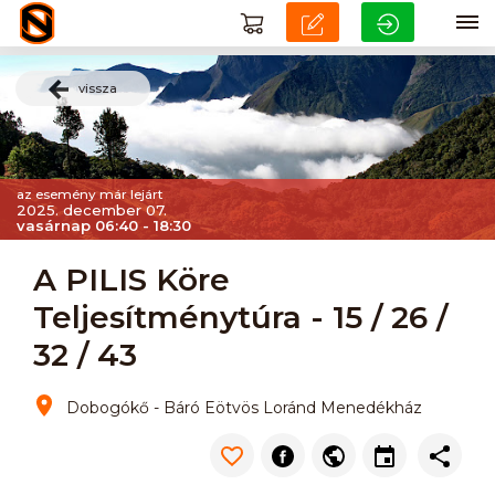
vissza
az esemény már lejárt
2025. december 07.
vasárnap 06:40 - 18:30
A PILIS Köre
Teljesítménytúra - 15 / 26 /
32 / 43
Dobogókő - Báró Eötvös Loránd Menedékház