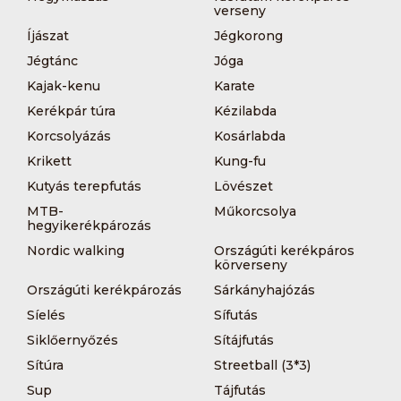
verseny
Íjászat
Jégkorong
Jégtánc
Jóga
Kajak-kenu
Karate
Kerékpár túra
Kézilabda
Korcsolyázás
Kosárlabda
Krikett
Kung-fu
Kutyás terepfutás
Lövészet
MTB-
Műkorcsolya
hegyikerékpározás
Nordic walking
Országúti kerékpáros
körverseny
Országúti kerékpározás
Sárkányhajózás
Síelés
Sífutás
Siklőernyőzés
Sítájfutás
Sítúra
Streetball (3*3)
Sup
Tájfutás