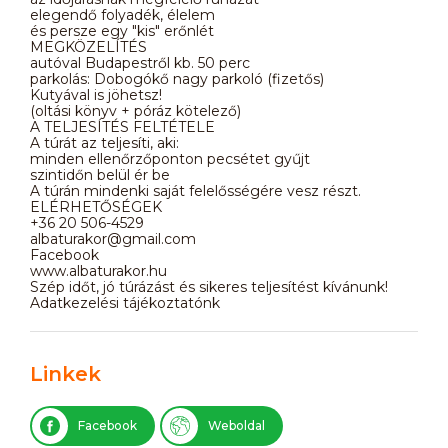
elegendő folyadék, élelem
és persze egy "kis" erőnlét
MEGKÖZELÍTÉS
autóval Budapestről kb. 50 perc
parkolás: Dobogókő nagy parkoló (fizetős)
Kutyával is jöhetsz!
(oltási könyv + póráz kötelező)
A TELJESÍTÉS FELTÉTELE
A túrát az teljesíti, aki:
minden ellenőrzőponton pecsétet gyűjt
szintidőn belül ér be
A túrán mindenki saját felelősségére vesz részt.
ELÉRHETŐSÉGEK
+36 20 506-4529
albaturakor@gmail.com
Facebook
www.albaturakor.hu
Szép időt, jó túrázást és sikeres teljesítést kívánunk!
Adatkezelési tájékoztatónk
Linkek
Facebook
Weboldal