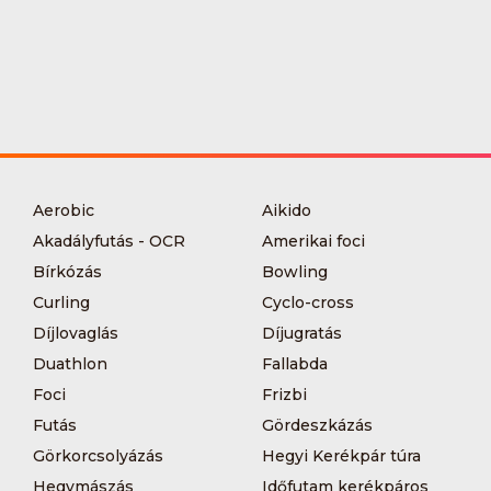
Aerobic
Aikido
Akadályfutás - OCR
Amerikai foci
Bírkózás
Bowling
Curling
Cyclo-cross
Díjlovaglás
Díjugratás
Duathlon
Fallabda
Foci
Frizbi
Futás
Gördeszkázás
Görkorcsolyázás
Hegyi Kerékpár túra
Hegymászás
Időfutam kerékpáros