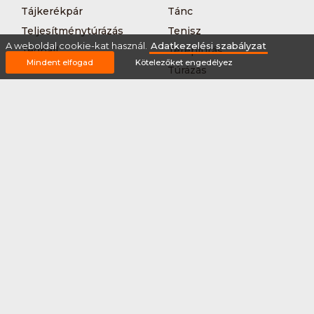
Tájkerékpár
Tánc
Teljesítménytúrázás
Tenisz
A weboldal cookie-kat használ.
Adatkezelési szabályzat
Teqball
Terepfutás
Mindent elfogad
Kötelezőket engedélyez
Triatlon
Túrázás
Úszás
Via-ferrata
Vitorlázás
Vívás
Vizilabda
Vizitúra
Wakeboard
Rólunk
Szervezőknek / Egyesületeknek
Marketing ajánlat
Adatkezelési szabályzat
Általános Szerződési Feltételek