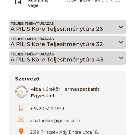
Esemény
2025. december 07. 14:00
vége
TELJESÍTMÉNYTÚRÁZÁS
A PILIS Köre Teljesítménytúra 26
TELJESÍTMÉNYTÚRÁZÁS
A PILIS Köre Teljesítménytúra 32
TELJESÍTMÉNYTÚRÁZÁS
A PILIS Köre Teljesítménytúra 43
Szervező
Alba Túrakör Természetbarát
Egyesület
+36 20 506 4529
albaturakor
@
gmail.com
2519 Piliscsév Ady Endre utca 18.