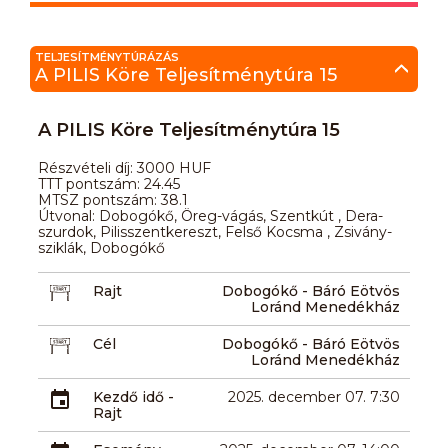
TELJESÍTMÉNYTÚRÁZÁS
A PILIS Köre Teljesítménytúra 15
A PILIS Köre Teljesítménytúra 15
Részvételi díj: 3000 HUF
TTT pontszám: 24.45
MTSZ pontszám: 38.1
Útvonal: Dobogókő, Öreg-vágás, Szentkút , Dera-
szurdok, Pilisszentkereszt, Felső Kocsma , Zsivány-
sziklák, Dobogókő
Rajt
Dobogókő - Báró Eötvös
Loránd Menedékház
Cél
Dobogókő - Báró Eötvös
Loránd Menedékház
Kezdő idő -
2025. december 07. 7:30
Rajt