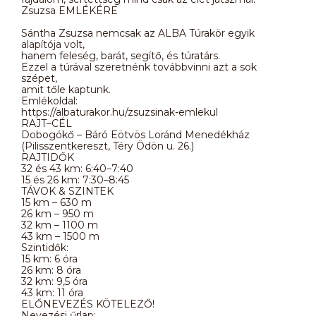
Zsuzsa EMLÉKÉRE
Sántha Zsuzsa nemcsak az ALBA Túrakör egyik
alapítója volt,
hanem feleség, barát, segítő, és túratárs.
Ezzel a túrával szeretnénk továbbvinni azt a sok
szépet,
amit tőle kaptunk.
Emlékoldal:
https://albaturakor.hu/zsuzsinak-emlekul
RAJT–CÉL
Dobogókő – Báró Eötvös Loránd Menedékház
(Pilisszentkereszt, Téry Ödön u. 26.)
RAJTIDŐK
32 és 43 km: 6:40–7:40
15 és 26 km: 7:30–8:45
TÁVOK & SZINTEK
15 km – 630 m
26 km – 950 m
32 km – 1100 m
43 km – 1500 m
Szintidők:
15 km: 6 óra
26 km: 8 óra
32 km: 9,5 óra
43 km: 11 óra
ELŐNEVEZÉS KÖTELEZŐ!
Nevezési űrlap: