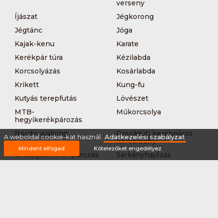
verseny
Íjászat
Jégkorong
Jégtánc
Jóga
Kajak-kenu
Karate
Kerékpár túra
Kézilabda
Korcsolyázás
Kosárlabda
Krikett
Kung-fu
Kutyás terepfutás
Lövészet
MTB-
Műkorcsolya
hegyikerékpározás
Nordic walking
Országúti kerékpáros
A weboldal cookie-kat használ.
Adatkezelési szabályzat
körverseny
Mindent elfogad
Kötelezőket engedélyez
Országúti kerékpározás
Sárkányhajózás
Síelés
Sífutás
Siklőernyőzés
Sítájfutás
Sítúra
Streetball (3*3)
Sup
Tájfutás