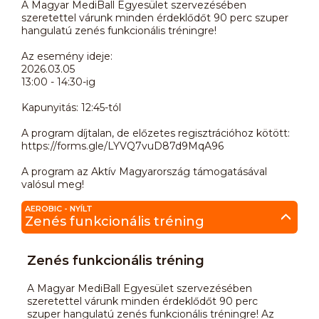
A Magyar MediBall Egyesület szervezésében
szeretettel várunk minden érdeklődőt 90 perc szuper
hangulatú zenés funkcionális tréningre!
Az esemény ideje:
2026.03.05
13:00 - 14:30-ig
Kapunyitás: 12:45-tól
A program díjtalan, de előzetes regisztrációhoz kötött:
https://forms.gle/LYVQ7vuD87d9MqA96
A program az Aktív Magyarország támogatásával
valósul meg!
AEROBIC - NYÍLT
Zenés funkcionális tréning
Zenés funkcionális tréning
A Magyar MediBall Egyesület szervezésében
szeretettel várunk minden érdeklődőt 90 perc
szuper hangulatú zenés funkcionális tréningre! Az