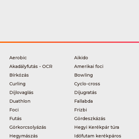
Aerobic
Aikido
Akadályfutás - OCR
Amerikai foci
Bírkózás
Bowling
Curling
Cyclo-cross
Díjlovaglás
Díjugratás
Duathlon
Fallabda
Foci
Frizbi
Futás
Gördeszkázás
Görkorcsolyázás
Hegyi Kerékpár túra
Hegymászás
Időfutam kerékpáros