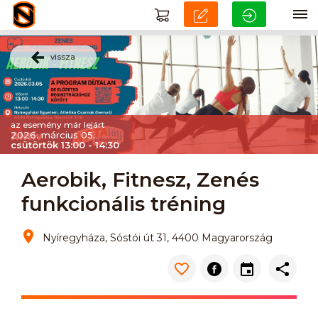
vissza
az esemény már lejárt
2026. március 05.
csütörtök 13:00 - 14:30
Aerobik, Fitnesz, Zenés
funkcionális tréning
Nyíregyháza, Sóstói út 31, 4400 Magyarország