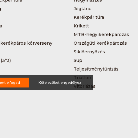
g
Jégtánc
Kerékpár túra
a
Krikett
MTB-hegyikerékpározás
 kerékpáros körverseny
Országúti kerékpározás
Siklőernyőzés
 (3*3)
Sup
Teljesítménytúrázás
s
Triatlon
ent elfogad
Kötelezőket engedélyez
a
Vitorlázás
Wakeboard
ting ajánlat