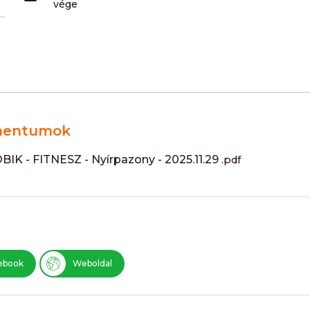
vége
entumok
IK - FITNESZ - Nyírpazony - 2025.11.29
.pdf
ebook
Weboldal