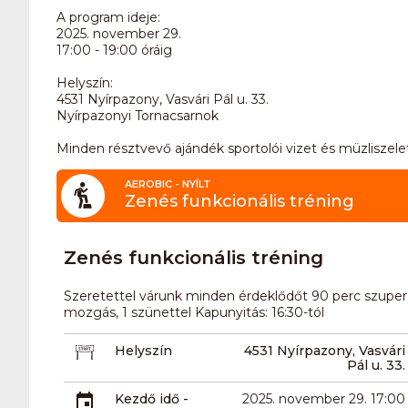
A program ideje:
2025. november 29.
17:00 - 19:00 óráig
Helyszín:
4531 Nyírpazony, Vasvári Pál u. 33.
Nyírpazonyi Tornacsarnok
Minden résztvevő ajándék sportolói vizet és müzliszele
AEROBIC - NYÍLT
Zenés funkcionális tréning
Zenés funkcionális tréning
Szeretettel várunk minden érdeklődőt 90 perc szuper h
mozgás, 1 szünettel Kapunyitás: 16:30-tól
Helyszín
4531 Nyírpazony, Vasvári
Pál u. 33.
Kezdő idő -
2025. november 29. 17:00