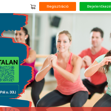
Regisztráció
Bejelentkezé