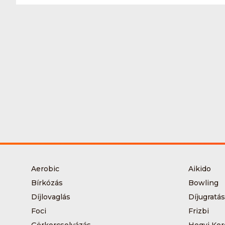
Aerobic
Aikido
Bírkózás
Bowling
Díjlovaglás
Díjugratás
Foci
Frizbi
Görkorcsolyázás
Hegyi Ker