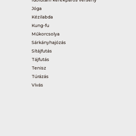
Jóga
Kézilabda
Kung-fu
Műkorcsolya
Sárkányhajózás
Sítájfutás
Tájfutás
Tenisz
Túrázás
Vívás