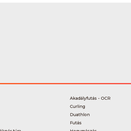
Akadályfutás - OCR
Curling
Duathlon
Futás
ékpár túra
Hegymászás