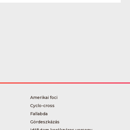
Amerikai foci
Cyclo-cross
Fallabda
Gördeszkázás
Időfutam kerékpáros verseny