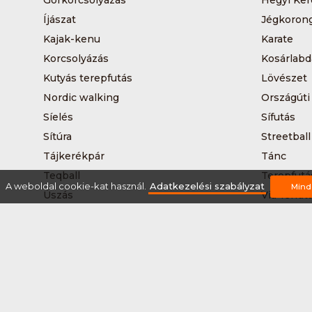
Íjászat
Jégkoron
Kajak-kenu
Karate
Korcsolyázás
Kosárlabd
Kutyás terepfutás
Lövészet
Nordic walking
Országúti
Síelés
Sífutás
Sítúra
Streetball
Tájkerékpár
Tánc
Teqball
Terepfutá
A weboldal cookie-kat használ.
Adatkezelési szabályzat
Mind
Úszás
Via-ferrat
Vizilabda
Vizitúra
Rólunk
Szervezőknek / Egyesületeknek
Marke