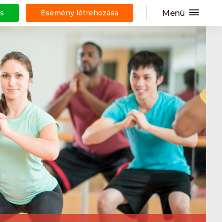
Menü
s
Esemény létrehozása