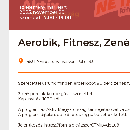
az esemény már lejárt
2025. november 29.
szombat 17:00 - 19:00
Aerobik, Fitnesz, Zené
4531 Nyírpazony, Vasvári Pál u. 33.
Szeretettel várunk minden érdeklődőt 90 perc zenés fu
2 x 45 perc aktív mozgás, 1 szünettel
Kapunyitás: 16:30-tól
A program az Aktív Magyarország támogatásával valós
A program díjtalan, de előzetes regisztrációhoz kötött!
Jelentkezés: https://forms.gle/rzsxorCTMjpVdqLu9