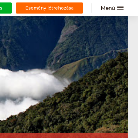
Menü
s
Esemény létrehozása