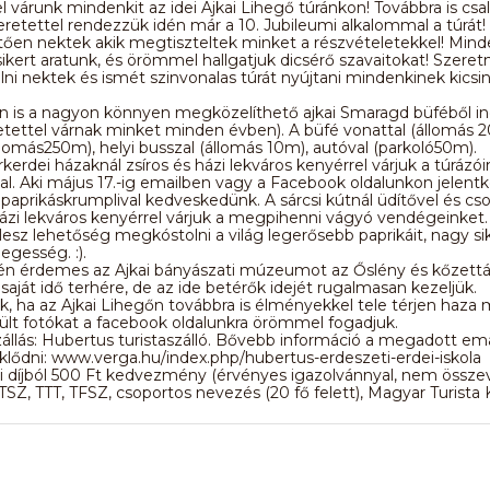
l várunk mindenkit az idei Ajkai Lihegő túránkon! Továbbra is csa
etettel rendezzük idén már a 10. Jubileumi alkalommal a túrát!
ően nektek akik megtiszteltek minket a részvételetekkel! Min
sikert aratunk, és örömmel hallgatjuk dicsérő szavaitokat! Szeret
lni nektek és ismét szinvonalas túrát nyújtani mindenkinek kicsi
)
én is a nagyon könnyen megközelíthető ajkai Smaragd büféből in
tettel várnak minket minden évben). A büfé vonattal (állomás 2
llomás250m), helyi busszal (állomás 10m), autóval (parkoló50m).
kerdei házaknál zsíros és házi lekváros kenyérrel várjuk a túrázóin
l. Aki május 17.-ig emailben vagy a Facebook oldalunkon jelentk
 paprikáskrumplival kedveskedünk. A sárcsi kútnál üdítővel és cso
házi lekváros kenyérrel várjuk a megpihenni vágyó vendégeinket
esz lehetőség megkóstolni a világ legerősebb paprikáit, nagy sik
egesség. :).
jén érdemes az Ajkai bányászati múzeumot az Őslény és kőzettá
, saját idő terhére, de az ide betérők idejét rugalmasan kezeljük.
, ha az Ajkai Lihegőn továbbra is élményekkel tele térjen haza 
ült fotókat a facebook oldalunkra örömmel fogadjuk.
zállás: Hubertus turistaszálló. Bővebb információ a megadott em
klődni: www.verga.hu/index.php/hubertus-erdeszeti-erdei-iskola
i díjból 500 Ft kedvezmény (érvényes igazolvánnyal, nem össze
Z, TTT, TFSZ, csoportos nevezés (20 fő felett), Magyar Turista K