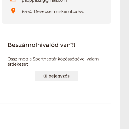
papppa32
@
gmail.com
8460 Devecser miskei utca 63.
Beszámolnivalód van?!
Ossz meg a Sportnaptár közösségével valami
érdekeset
új bejegyzés