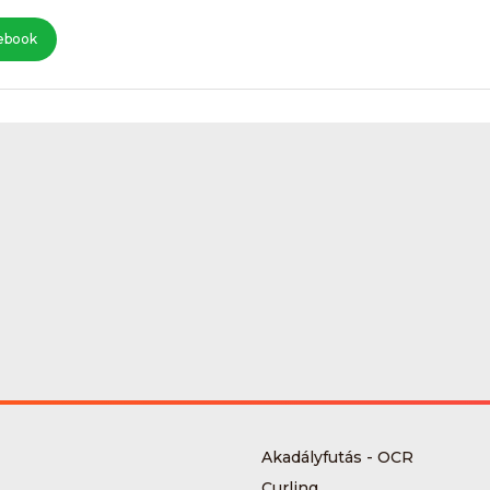
ebook
Akadályfutás - OCR
Curling