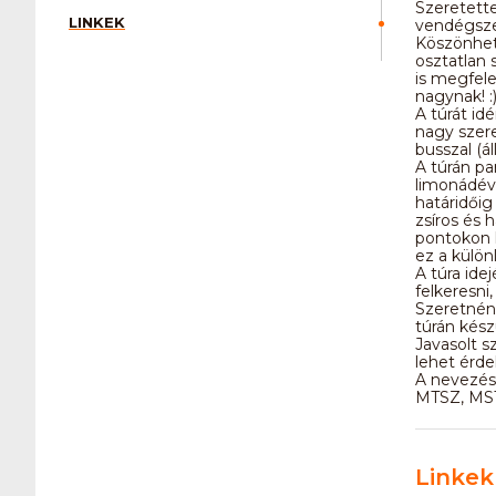
Szeretette
LINKEK
vendégszer
Köszönhet
osztatlan 
is megfele
nagynak! :
A túrát id
nagy szere
busszal (á
A túrán par
limonádéva
határidőig
zsíros és 
pontokon l
ez a különl
A túra ide
felkeresni
Szeretnénk
túrán kész
Javasolt s
lehet érde
A nevezés
MTSZ, MSTS
Linkek