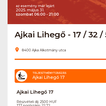
az esemény már lejárt
2025. május 31.
szombat 06:00 - 21:00
Ajkai Lihegő - 17 / 32 /
8400 Ajka Alkotmány utca
TELJESÍTMÉNYTÚRÁZÁS
Ajkai Lihegő 17
Ajkai Lihegő 17
Részvételi díj: 2500 HUF
TTT pontszám: 22.72