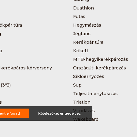
Duathlon
Futás
ékpár túra
Hegymászás
g
Jégtánc
Kerékpár túra
a
Krikett
MTB-hegyikerékpározás
 kerékpáros körverseny
Országúti kerékpározás
Siklőernyőzés
 (3*3)
Sup
Teljesítménytúrázás
s
Triatlon
a
Vitorlázás
ent elfogad
Kötelezőket engedélyez
Wakeboard