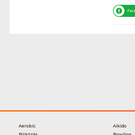
Fac
Aerobic
Aikido
Bírkózás
Bowling