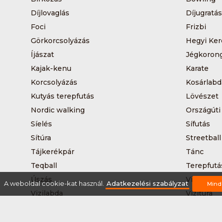
Díjlovaglás
Díjugratás
Foci
Frizbi
Görkorcsolyázás
Hegyi Ker
Íjászat
Jégkoron
Kajak-kenu
Karate
Korcsolyázás
Kosárlabd
Kutyás terepfutás
Lövészet
Nordic walking
Országúti
Síelés
Sífutás
Sítúra
Streetball
Tájkerékpár
Tánc
Teqball
Terepfutá
Úszás
Via-ferrat
A weboldal cookie-kat használ.
Adatkezelési szabályzat
Mind
Vizilabda
Vizitúra