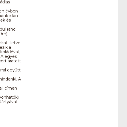
ládias
den évben
nénk idén
nek és
dul (ahol
0m),
kat illetve
ezik a
koládéval,
. A egyes
ert aratott
rral együtt
mindenki. A
ail címen
vonhatók):
ártyával.