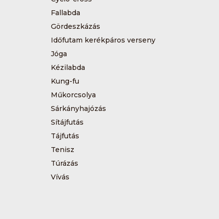
Fallabda
Gördeszkázás
Időfutam kerékpáros verseny
Jóga
Kézilabda
Kung-fu
Műkorcsolya
Sárkányhajózás
Sítájfutás
Tájfutás
Tenisz
Túrázás
Vívás