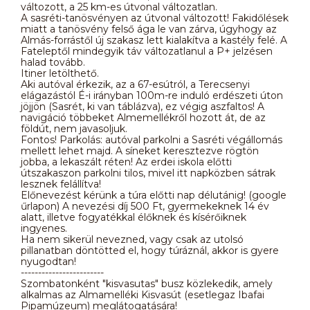
változott, a 25 km-es útvonal változatlan.
A sasréti-tanösvényen az útvonal változott! Fakidőlések
miatt a tanösvény felső ága le van zárva, úgyhogy az
Almás-forrástől új szakasz lett kialakítva a kastély felé. A
Fateleptől mindegyik táv változatlanul a P+ jelzésen
halad tovább.
Itiner letölthető.
Aki autóval érkezik, az a 67-esútról, a Terecsenyi
elágazástól É-i irányban 100m-re induló erdészeti úton
jöjjön (Sasrét, ki van táblázva), ez végig aszfaltos! A
navigáció többeket Almemellékről hozott át, de az
földút, nem javasoljuk.
Fontos! Parkolás: autóval parkolni a Sasréti végállomás
mellett lehet majd. A síneket keresztezve rögtön
jobba, a lekaszált réten! Az erdei iskola előtti
útszakaszon parkolni tilos, mivel itt napközben sátrak
lesznek felállítva!
Előnevezést kérünk a túra előtti nap délutánig! (google
űrlapon) A nevezési díj 500 Ft, gyermekeknek 14 év
alatt, illetve fogyatékkal élőknek és kísérőiknek
ingyenes.
Ha nem sikerül nevezned, vagy csak az utolsó
pillanatban döntötted el, hogy túráznál, akkor is gyere
nyugodtan!
------------------------
Szombatonként "kisvasutas" busz közlekedik, amely
alkalmas az Almamelléki Kisvasút (esetlegaz Ibafai
Pipamúzeum) meglátogatására!