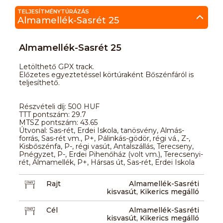
TELJESÍTMÉNYTÚRÁZÁS
Almamellék-Sasrét 25
Almamellék-Sasrét 25
Letölthető GPX track.
Előzetes egyeztetéssel körtúraként Bőszénfáról is
teljesíthető.
Részvételi díj: 500 HUF
TTT pontszám: 29.7
MTSZ pontszám: 43.65
Útvonal: Sas-rét, Erdei Iskola, tanösvény, Almás-
forrás, Sas-rét vm., P+, Pálinkás-gödör, régi vá., Z-,
Kisbőszénfa, P-, régi vasút, Antalszállás, Terecseny,
Pnégyzet, P-, Erdei Pihenőház (volt vm.), Terecsenyi-
rét, Almamellék, P+, Hársas út, Sas-rét, Erdei Iskola
Rajt
Almamellék-Sasréti
kisvasút, Kikerics megálló
Cél
Almamellék-Sasréti
kisvasút, Kikerics megálló