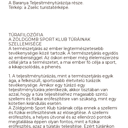
A Baranya Teljesítménytúrázója része.
Térkép: a Zselic turistatérképe.
TÚRAFILOZÓFIA
A ZÖLDGÖMB SPORT KLUB TÚRÁINAK
SZELLEMISÉGE
A természetjárás az ember legtermészetesebb
tevékenységei közé tartozik. A természetjárás egyidős
az emberiséggel. Az őskori ember még élelemszerzési
céllal járta a természetet, a mai ember fő célja a sport,
a kikapcsolódás, a pihenés.
1. A teljesítménytúrázás, mint a természetjárás egyik
ága, a felkészült, sportosabb életvitelű túrázók
tevékenysége. Amikor egy túrázó egy
teljesítménytúrára jelentkezik, akkor tisztában van
azzal, hogy a túra teljesítéséhez magasabb szintű
szellemi és fizikai erőfeszítésre van szükség, mint egy
kötetlen kirándulás esetén.
A Zöldgömb Sport Klub túráinak célja ennek a szellemi
és fizikai erőfeszítésnek az elősegítése. A szellemi
erőfeszítés, a helyes útvonal és az ellenőrző pontok
megtalálása éppen olyan fontos, mint a fizikai
erőfeszítés, azaz a túratáv teljesítése. Ezért túráinkon