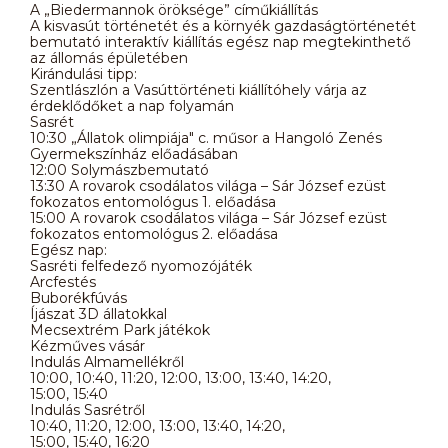
A „Biedermannok öröksége” címűkiállítás
A kisvasút történetét és a környék gazdaságtörténetét
bemutató interaktív kiállítás egész nap megtekinthető
az állomás épületében
Kirándulási tipp:
Szentlászlón a Vasúttörténeti kiállítóhely várja az
érdeklődőket a nap folyamán
Sasrét
10:30 „Állatok olimpiája" c. műsor a Hangoló Zenés
Gyermekszínház előadásában
12:00 Solymászbemutató
13:30 A rovarok csodálatos világa – Sár József ezüst
fokozatos entomológus 1. előadása
15:00 A rovarok csodálatos világa – Sár József ezüst
fokozatos entomológus 2. előadása
Egész nap:
Sasréti felfedező nyomozójáték
Arcfestés
Buborékfúvás
Íjászat 3D állatokkal
Mecsextrém Park játékok
Kézműves vásár
Indulás Almamellékről
10:00, 10:40, 11:20, 12:00, 13:00, 13:40, 14:20,
15:00, 15:40
Indulás Sasrétről
10:40, 11:20, 12:00, 13:00, 13:40, 14:20,
15:00, 15:40, 16:20