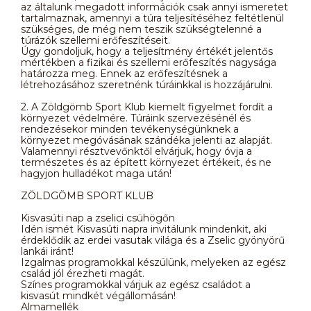
az általunk megadott információk csak annyi ismeretet
tartalmaznak, amennyi a túra teljesítéséhez feltétlenül
szükséges, de még nem teszik szükségtelenné a
túrázók szellemi erőfeszítéseit.
Úgy gondoljuk, hogy a teljesítmény értékét jelentős
mértékben a fizikai és szellemi erőfeszítés nagysága
határozza meg. Ennek az erőfeszítésnek a
létrehozásához szeretnénk túráinkkal is hozzájárulni.
2. A Zöldgömb Sport Klub kiemelt figyelmet fordít a
környezet védelmére. Túráink szervezésénél és
rendezésekor minden tevékenységünknek a
környezet megóvásának szándéka jelenti az alapját.
Valamennyi résztvevőnktől elvárjuk, hogy óvja a
természetes és az épített környezet értékeit, és ne
hagyjon hulladékot maga után!
ZÖLDGÖMB SPORT KLUB
Kisvasúti nap a zselici csühögőn
Idén ismét Kisvasúti napra invitálunk mindenkit, aki
érdeklődik az erdei vasutak világa és a Zselic gyönyörű
lankái iránt!
Izgalmas programokkal készülünk, melyeken az egész
család jól érezheti magát.
Színes programokkal várjuk az egész családot a
kisvasút mindkét végállomásán!
Almamellék