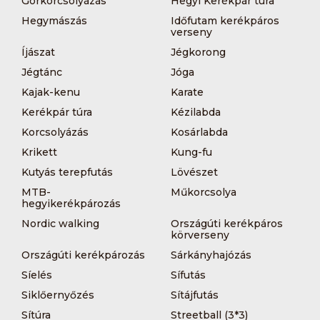
Görkorcsolyázás
Hegyi Kerékpár túra
Hegymászás
Időfutam kerékpáros
verseny
Íjászat
Jégkorong
Jégtánc
Jóga
Kajak-kenu
Karate
Kerékpár túra
Kézilabda
Korcsolyázás
Kosárlabda
Krikett
Kung-fu
Kutyás terepfutás
Lövészet
MTB-
Műkorcsolya
hegyikerékpározás
Nordic walking
Országúti kerékpáros
körverseny
Országúti kerékpározás
Sárkányhajózás
Síelés
Sífutás
Siklőernyőzés
Sítájfutás
Sítúra
Streetball (3*3)