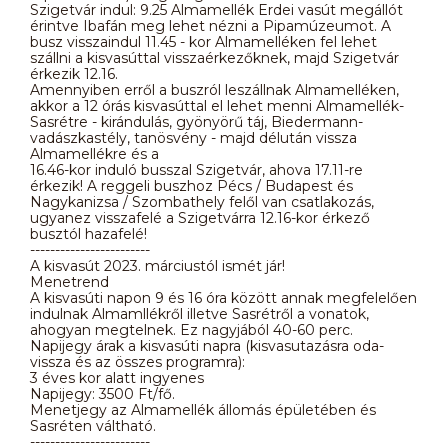
Szigetvár indul: 9.25 Almamellék Erdei vasút megállót
érintve Ibafán meg lehet nézni a Pipamúzeumot. A
busz visszaindul 11.45 - kor Almamelléken fel lehet
szállni a kisvasúttal visszaérkezőknek, majd Szigetvár
érkezik 12.16.
Amennyiben erről a buszról leszállnak Almamelléken,
akkor a 12 órás kisvasúttal el lehet menni Almamellék-
Sasrétre - kirándulás, gyönyörű táj, Biedermann-
vadászkastély, tanösvény - majd délután vissza
Almamellékre és a
16.46-kor induló busszal Szigetvár, ahova 17.11-re
érkezik! A reggeli buszhoz Pécs / Budapest és
Nagykanizsa / Szombathely felől van csatlakozás,
ugyanez visszafelé a Szigetvárra 12.16-kor érkező
busztól hazafelé!
------------------------
A kisvasút 2023. márciustól ismét jár!
Menetrend
A kisvasúti napon 9 és 16 óra között annak megfelelően
indulnak Almamllékről illetve Sasrétről a vonatok,
ahogyan megtelnek. Ez nagyjából 40-60 perc.
Napijegy árak a kisvasúti napra (kisvasutazásra oda-
vissza és az összes programra):
3 éves kor alatt ingyenes
Napijegy: 3500 Ft/fő.
Menetjegy az Almamellék állomás épületében és
Sasréten váltható.
------------------------