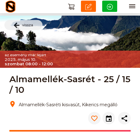
vissza
az esemény már lejárt
2025. május 10.
szombat 08:00 - 12:00
Almamellék-Sasrét - 25 / 15
/ 10
Almamellék-Sasréti kisvasút, Kikerics megálló