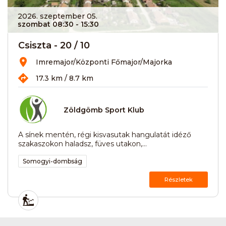
2026. szeptember 05.
szombat 08:30
- 15:30
Csiszta - 20 / 10
Imremajor/Központi Főmajor/Majorka
17.3 km / 8.7 km
Zöldgömb Sport Klub
A sínek mentén, régi kisvasutak hangulatát idéző
szakaszokon haladsz, füves utakon,...
Somogyi-dombság
Részletek