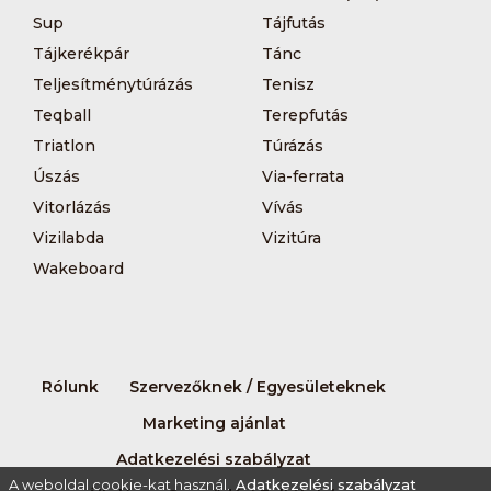
Sup
Tájfutás
Tájkerékpár
Tánc
Teljesítménytúrázás
Tenisz
Teqball
Terepfutás
Triatlon
Túrázás
Úszás
Via-ferrata
Vitorlázás
Vívás
Vizilabda
Vizitúra
Wakeboard
Rólunk
Szervezőknek / Egyesületeknek
Marketing ajánlat
Adatkezelési szabályzat
A weboldal cookie-kat használ.
Adatkezelési szabályzat