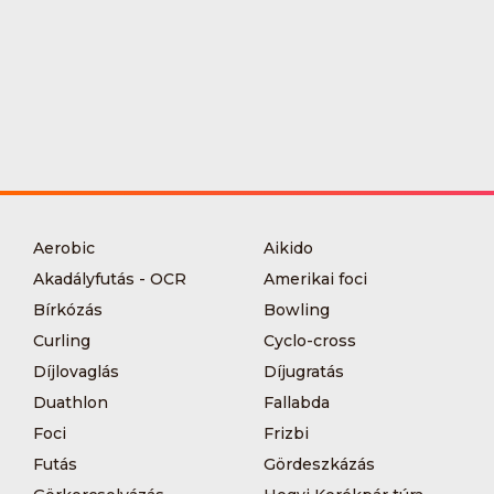
Aerobic
Aikido
Akadályfutás - OCR
Amerikai foci
Bírkózás
Bowling
Curling
Cyclo-cross
Díjlovaglás
Díjugratás
Duathlon
Fallabda
Foci
Frizbi
Futás
Gördeszkázás