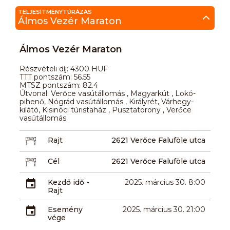
TELJESÍTMÉNYTÚRÁZÁS
Álmos Vezér Maraton
Álmos Vezér Maraton
Részvételi díj: 4300 HUF
TTT pontszám: 56.55
MTSZ pontszám: 82.4
Útvonal: Verőce vasútállomás , Magyarkút , Lokó-
pihenő, Nógrád vasútállomás , Királyrét, Várhegy-
kilátó, Kisinóci túristaház , Pusztatorony , Verőce
vasútállomás
Rajt
2621 Verőce Faluföle utca
Cél
2621 Verőce Faluföle utca
Kezdő idő -
2025. március 30. 8:00
Rajt
Esemény
2025. március 30. 21:00
vége