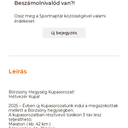
Beszámolnivalód van?!
Ossz meg a Sportnaptár közösségével valami
érdekeset
új bejegyzés
Leírás
Börzsöny Hegység Kupasorozat!
Hétvezér Kupa!
2025 – Évben új Kupasorozatunk indul a megszokottak
mellett a Börzsöny hegységben.
A kupasorozatban résztvevő túrákon 3 táv lesz
teljesíthető;
Maraton ( kb. 42 km )