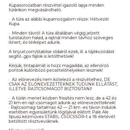
Kupasorozatban részvétel igazoló lapja minden
túránkon megvásárolható.
· A túra az alábbi kupamozgalom része: Hétvezér
Kupa.
· Minden távról: A túra általában végig jelzett
turistaúton halad, a rajtnál minden távhoz szöveges
itinert, és térképet adunk.
A tinyurl.com/stabilse oldalról ezek, ill. a tájékozódást
segítő .gpx fájlok is letölthetőek!
Kérjük, tintapárnát is hozz magaddal, az ellenőrző
pontok különböző pecsételőhelyeken lesznek!
· Az előnevezés nem kötelező a részvételhez, DE
CSAK AZ ELŐNEVEZETTEKNEK TUDUNK ELLÁTÁST,
ILLETVE RAJTCSOMAGOT BIZTOSíTANI!
· A túrán menet közben frissítés nem lesz, de a 42 és
21 km-en rajt-csomagot adunk az előnevezetteknek!
· Rajtcsomag tartalmaz 42 — 21 km -es távon indulok
esetében egyesületünk lógójával elátott Pale Ale
típusú kézműves STABIL CSÚCSSÖR-t a 18 életévét
betöltött résztvevőknek.