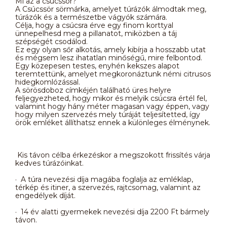
Mi az a csúcssör?
A Csúcssör sörmárka, amelyet túrázók álmodtak meg,
túrázók és a természetbe vágyók számára.
Célja, hogy a csúcsra érve egy finom korttyal
ünnepelhesd meg a pillanatot, miközben a táj
szépségét csodálod.
Ez egy olyan sőr alkotás, amely kibírja a hosszabb utat
és mégsem lesz ihatatlan minőségű, mire felbontod.
Egy közepesen testes, enyhén kekszes alapot
teremtettünk, amelyet megkoronáztunk némi citrusos
hidegkomlózással.
A sörösdoboz címkéjén található üres helyre
feljegyezheted, hogy mikor és melyik csúcsra értél fel,
valamint hogy hány méter magasan vagy éppen, vagy
hogy milyen szervezés mely túráját teljesítetted, így
örök emléket állíthatsz ennek a különleges élménynek.
Kis távon célba érkezéskor a megszokott frissítés várja
kedves túrázóinkat.
· A túra nevezési díja magába foglalja az emléklap,
térkép és itiner, a szervezés, rajtcsomag, valamint az
engedélyek díját.
· 14 év alatti gyermekek nevezési díja 2200 Ft bármely
távon.