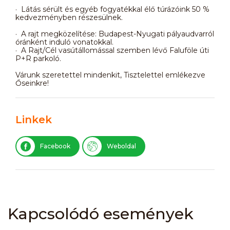
· Látás sérült és egyéb fogyatékkal élő túrázóink 50 %
kedvezményben részesülnek.
· A rajt megközelítése: Budapest-Nyugati pályaudvarról
óránként induló vonatokkal.
· A Rajt/Cél vasútállomással szemben lévő Faluföle úti
P+R parkoló.
Várunk szeretettel mindenkit, Tisztelettel emlékezve
Őseinkre!
Linkek
Facebook
Weboldal
Kapcsolódó események