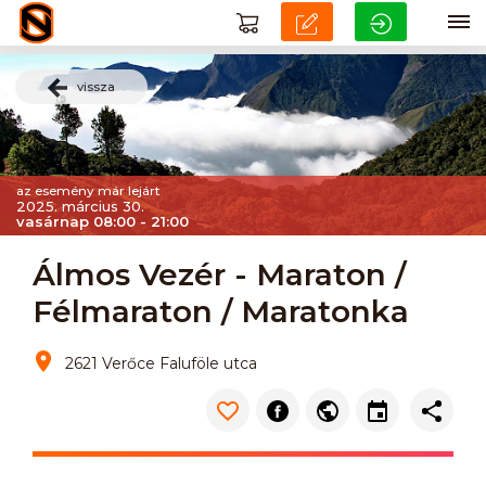
vissza
az esemény már lejárt
2025. március 30.
vasárnap 08:00 - 21:00
Álmos Vezér - Maraton /
Félmaraton / Maratonka
2621 Verőce Faluföle utca