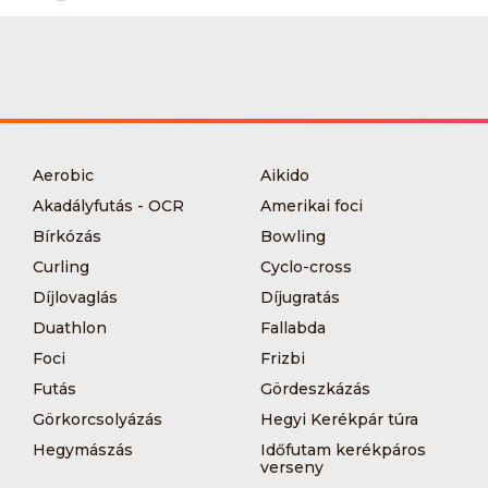
Aerobic
Aikido
Akadályfutás - OCR
Amerikai foci
Bírkózás
Bowling
Curling
Cyclo-cross
Díjlovaglás
Díjugratás
Duathlon
Fallabda
Foci
Frizbi
Futás
Gördeszkázás
Görkorcsolyázás
Hegyi Kerékpár túra
Hegymászás
Időfutam kerékpáros
verseny