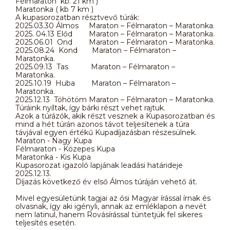
Félmaraton kb. 21 km )
Maratonka ( kb 7 km )
A kupasorozatban résztvevő túrák:
2025.03.30 Álmos Maraton – Félmaraton – Maratonka.
2025. 04.13 Előd Maraton – Félmaraton – Maratonka.
2025.06.01 Ond Maraton – Félmaraton – Maratonka.
2025.08.24 Kond Maraton – Félmaraton –
Maratonka.
2025.09.13 Tas Maraton – Félmaraton –
Maratonka.
2025.10.19 Huba Maraton – Félmaraton –
Maratonka.
2025.12.13 Töhötöm Maraton – Félmaraton – Maratonka.
Túráink nyíltak, így bárki részt vehet rajtuk.
Azok a túrázók, akik részt vesznek a Kupasorozatban és
mind a hét túrán azonos távot teljesítenek a túra
távjával egyen értékű Kupadíjazásban részesülnek.
Maraton - Nagy Kupa
Félmaraton - Közepes Kupa
Maratonka - Kis Kupa
Kupasorozat igazoló lapjának leadási határideje
2025.12.13.
Díjazás következő év első Álmos túráján vehető át.
Mivel egyesületünk tagjai az ősi Magyar írással írnak és
olvasnak, így aki igényli, annak az emléklapon a nevét
nem latinul, hanem Rovásírással tüntetjük fel sikeres
teljesítés esetén.