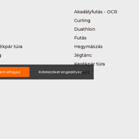
Akadályfutás - OCR
Curling
Duathlon
Futás
ékpár túra
Hegymászás
g
Jégtánc
Kerékpár túra
a
ent elfogad
Kötelezőket engedélyez
Krikett
MTB-hegyikerékpározás
 kerékpáros körverseny
Országúti kerékpározás
Siklőernyőzés
 (3*3)
Sup
Teljesítménytúrázás
s
Triatlon
a
Vitorlázás