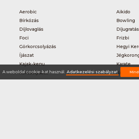
Aerobic
Aikido
Bírkózás
Bowling
Díjlovaglás
Díjugratás
Foci
Frizbi
Görkorcsolyázás
Hegyi Ker
Íjászat
Jégkoron
Kajak-kenu
Karate
A weboldal cookie-kat használ.
Adatkezelési szabályzat
Korcsolyázás
Kosárlabd
Mind
Kutyás terepfutás
Lövészet
Nordic walking
Országúti
Síelés
Sífutás
Sítúra
Streetball
Tájkerékpár
Tánc
Teqball
Terepfutá
Úszás
Via-ferrat