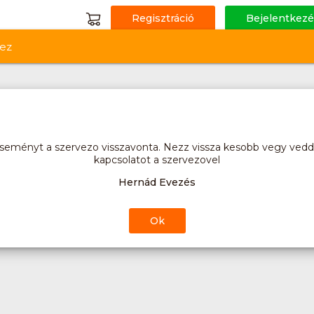
Regisztráció
Bejelentkezé
ez
seményt a szervezo visszavonta. Nezz vissza kesobb vegy vedd 
kapcsolatot a szervezovel
Hernád Evezés
Ok