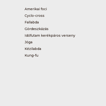
Amerikai foci
Cyclo-cross
Fallabda
Gördeszkázás
Időfutam kerékpáros verseny
Jóga
Kézilabda
Kung-fu
Műkorcsolya
Sárkányhajózás
Sítájfutás
Tájfutás
Tenisz
Túrázás
Vívás