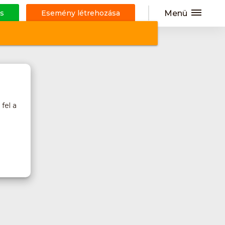
Menü
s
Esemény létrehozása
fel a