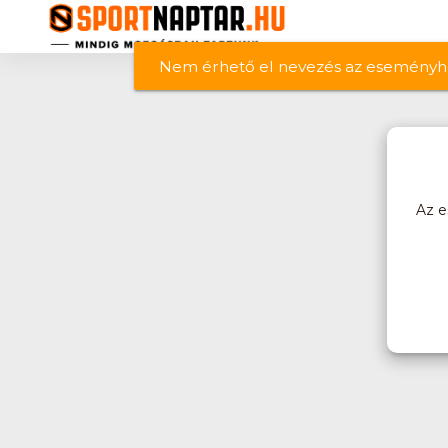
Nem érhető el nevezés az eseményh
Az e