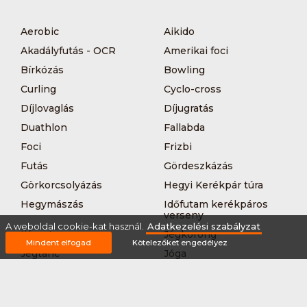
Aerobic
Aikido
Akadályfutás - OCR
Amerikai foci
Bírkózás
Bowling
Curling
Cyclo-cross
Díjlovaglás
Díjugratás
Duathlon
Fallabda
Foci
Frizbi
Futás
Gördeszkázás
Görkorcsolyázás
Hegyi Kerékpár túra
Hegymászás
Időfutam kerékpáros
verseny
A weboldal cookie-kat használ.
Adatkezelési szabályzat
Íjászat
Jégkorong
Mindent elfogad
Kötelezőket engedélyez
Jégtánc
Jóga
Kajak-kenu
Karate
Kerékpár túra
Kézilabda