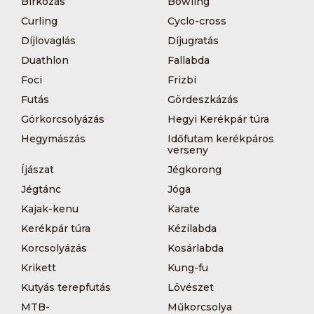
Bírkózás
Bowling
Curling
Cyclo-cross
Díjlovaglás
Díjugratás
Duathlon
Fallabda
Foci
Frizbi
Futás
Gördeszkázás
Görkorcsolyázás
Hegyi Kerékpár túra
Hegymászás
Időfutam kerékpáros
verseny
Íjászat
Jégkorong
Jégtánc
Jóga
Kajak-kenu
Karate
Kerékpár túra
Kézilabda
Korcsolyázás
Kosárlabda
Krikett
Kung-fu
Kutyás terepfutás
Lövészet
MTB-
Műkorcsolya