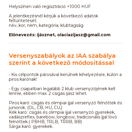
Helyszínen való regisztráció +1000 HUF
A jelentkezésnél kérjük a következő adatok
feltüntetését:
név, kor, nem, kategória, klubtagság
Előnevezés: íjásznet, olaciazijasz@gmail.com
Versenyszabályok az IAA szabálya
szerint a következő módosítással
• Kis célpontok párosával kerülnek kihelyezésre, külön a
piros karónak!
• Egy csapatban legalább 2 klub versenyzőjének kell
lennie, ebben max. 2 csigás íjász lehet.
Piros karó: csigás és olimpiai íjjal versenyző felnőttek és
juniorok. (OL, CB, HU, CU,)
Kék karó: csigás és olimpiai íjjal versenyző gyerekek,
vadászreflex, barebow, longbow, tradicionális íjjal lövő
felnőttek.( PBHB, TRLB, TRRB, BB)
Sárga karó: gyerekek.