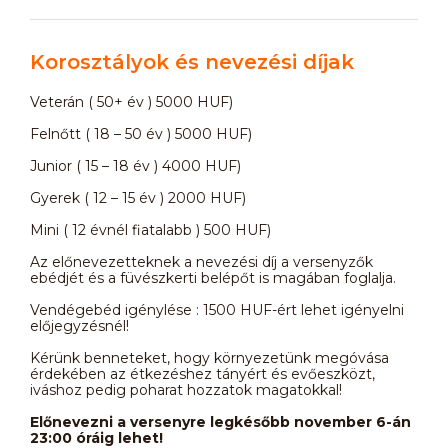
Korosztályok és nevezési díjak
Veterán ( 50+ év ) 5000 HUF)
Felnőtt ( 18 – 50 év ) 5000 HUF)
Junior ( 15 – 18 év ) 4000 HUF)
Gyerek ( 12 – 15 év ) 2000 HUF)
Mini ( 12 évnél fiatalabb ) 500 HUF)
Az előnevezetteknek a nevezési díj a versenyzők
ebédjét és a füvészkerti belépőt is magában foglalja.
Vendégebéd igénylése : 1500 HUF-ért lehet igényelni
előjegyzésnél!
Kérünk benneteket, hogy környezetünk megóvása
érdekében az étkezéshez tányért és evőeszközt,
iváshoz pedig poharat hozzatok magatokkal!
Előnevezni a versenyre legkésőbb november 6-án
23:00 óráig lehet!