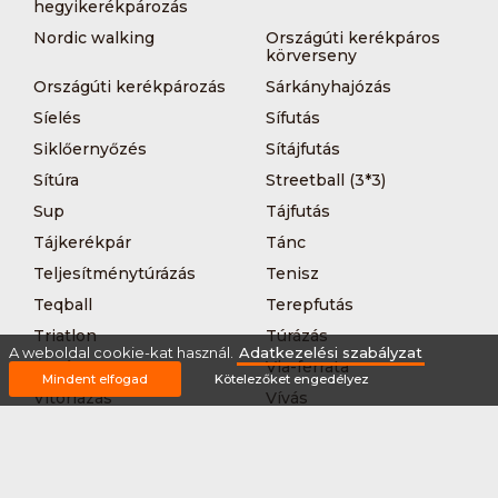
hegyikerékpározás
Nordic walking
Országúti kerékpáros
körverseny
Országúti kerékpározás
Sárkányhajózás
Síelés
Sífutás
Siklőernyőzés
Sítájfutás
Sítúra
Streetball (3*3)
Sup
Tájfutás
Tájkerékpár
Tánc
Teljesítménytúrázás
Tenisz
Teqball
Terepfutás
Triatlon
Túrázás
A weboldal cookie-kat használ.
Adatkezelési szabályzat
Úszás
Via-ferrata
Mindent elfogad
Kötelezőket engedélyez
Vitorlázás
Vívás
Vizilabda
Vizitúra
Wakeboard