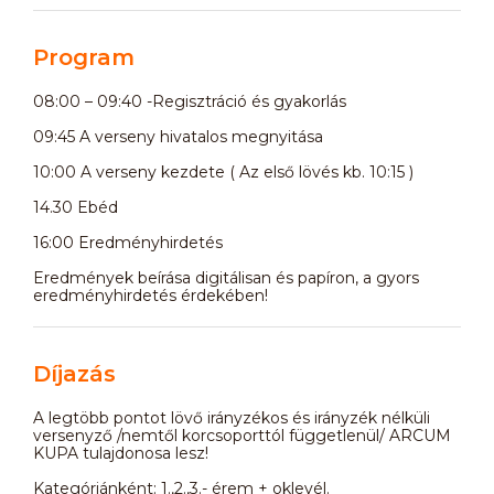
Program
08:00 – 09:40 -Regisztráció és gyakorlás
09:45 A verseny hivatalos megnyitása
10:00 A verseny kezdete ( Az első lövés kb. 10:15 )
14.30 Ebéd
16:00 Eredményhirdetés
Eredmények beírása digitálisan és papíron, a gyors
eredményhirdetés érdekében!
Díjazás
A legtöbb pontot lövő irányzékos és irányzék nélküli
versenyző /nemtől korcsoporttól függetlenül/ ARCUM
KUPA tulajdonosa lesz!
Kategóriánként: 1.,2.,3.- érem + oklevél.