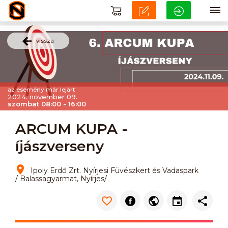
vissza
az esemény már lejárt
2024. november 09.
szombat 08:00 - 16:00
ARCUM KUPA -
íjászverseny
Ipoly Erdő Zrt. Nyírjesi Füvészkert és Vadaspark
/ Balassagyarmat, Nyírjes/