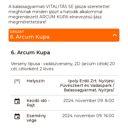
A balassagyarmati VITALITÁS SE íjászai szeretettel
meghívnak minden íjászt a hatodik alkalommal
megrendezett ARCUM KUPA elnevezésű íjász
megmérettetésre!
ÍJÁSZAT
6. Arcum Kupa
6. Arcum Kupa
Verseny típusa : vadászverseny, 2D (arcum célok) 20
cél, célonként 2 lövés
Helyszín
Ipoly Erdő Zrt. Nyírjesi
Füvészkert és Vadaspark /
Balassagyarmat, Nyírjes/
Kezdő idő -
2024. november 09. 8:00
Rajt
Esemény
2024. november 09. 16:00
vége