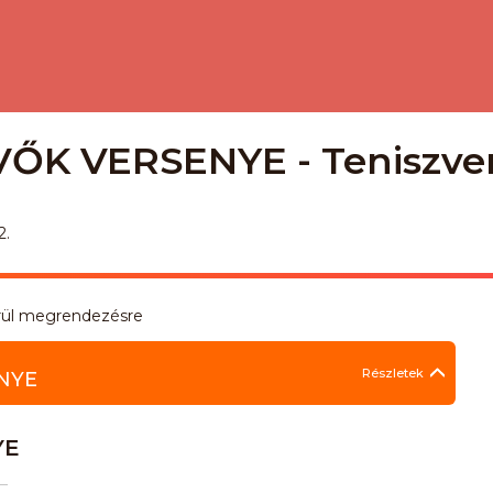
ŐK VERSENYE - Teniszve
2.
erül megrendezésre
Részletek
NYE
YE