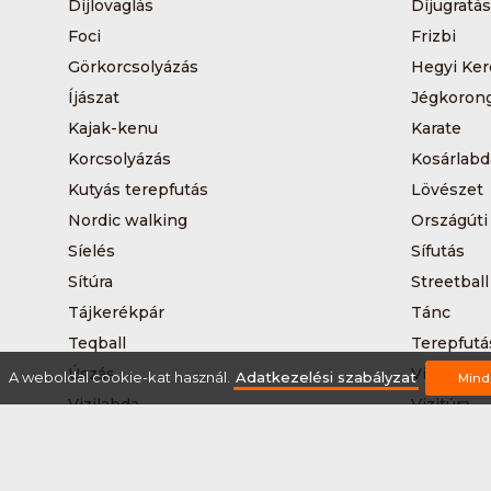
Díjlovaglás
Díjugratás
Foci
Frizbi
Görkorcsolyázás
Hegyi Ker
Íjászat
Jégkoron
Kajak-kenu
Karate
Korcsolyázás
Kosárlabd
Kutyás terepfutás
Lövészet
Nordic walking
Országúti
Síelés
Sífutás
Sítúra
Streetball
Tájkerékpár
Tánc
Teqball
Terepfutá
Úszás
Via-ferrat
A weboldal cookie-kat használ.
Adatkezelési szabályzat
Mind
Vizilabda
Vizitúra