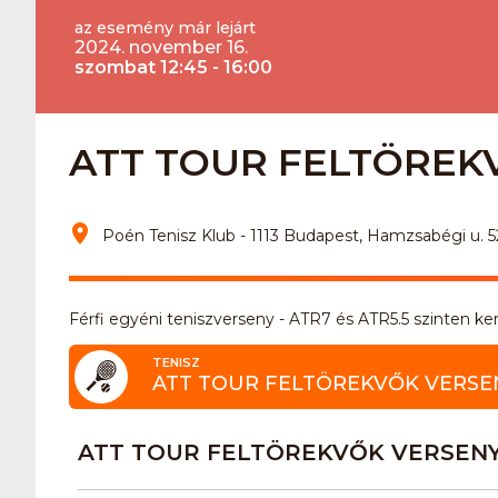
az esemény már lejárt
2024. november 16.
szombat 12:45 - 16:00
ATT TOUR FELTÖREKV
Poén Tenisz Klub - 1113 Budapest, Hamzsabégi u. 5
Férfi egyéni teniszverseny - ATR7 és ATR5.5 szinten k
TENISZ
ATT TOUR FELTÖREKVŐK VERSE
ATT TOUR FELTÖREKVŐK VERSEN