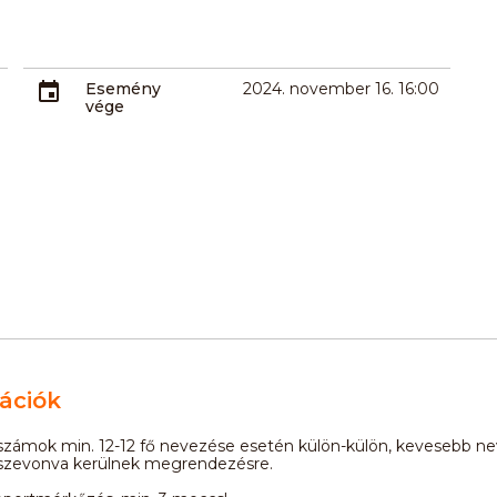
Esemény
2024. november 16. 16:00
vége
ációk
számok min. 12-12 fő nevezése esetén külön-külön, kevesebb n
szevonva kerülnek megrendezésre.