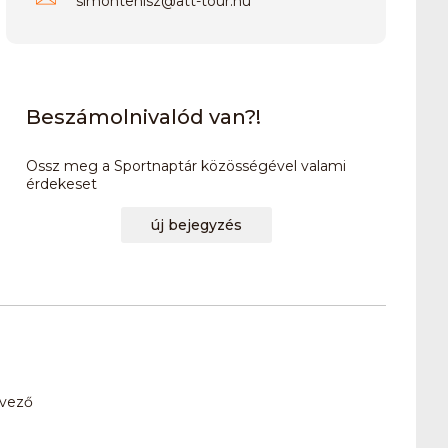
simontenisz
@
att-tour.hu
Beszámolnivalód van?!
Ossz meg a Sportnaptár közösségével valami
érdekeset
új bejegyzés
evező