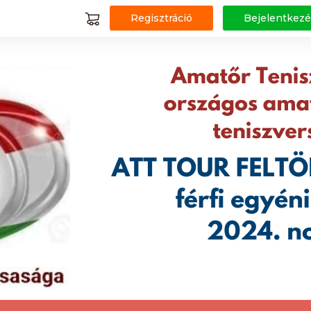
Regisztráció
Bejelentkezé