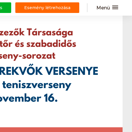
Menü
s
Esemény létrehozása