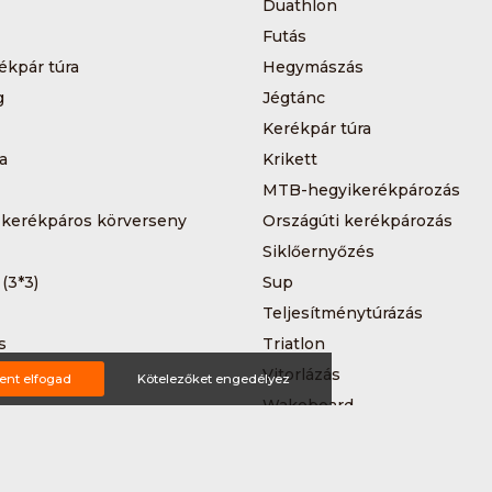
Duathlon
Futás
ékpár túra
Hegymászás
g
Jégtánc
Kerékpár túra
a
Krikett
MTB-hegyikerékpározás
 kerékpáros körverseny
Országúti kerékpározás
Siklőernyőzés
 (3*3)
Sup
Teljesítménytúrázás
s
Triatlon
a
Vitorlázás
ent elfogad
Kötelezőket engedélyez
Wakeboard