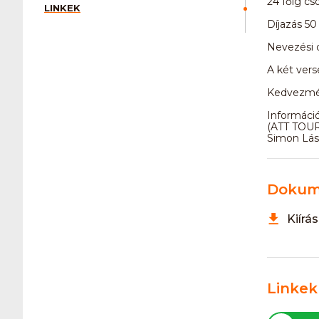
24 főig cs
LINKEK
Díjazás 50
Nevezési d
A két vers
Kedvezmén
Információ
(ATT TOUR 
Simon Lás
Dokum
Kiírá
Linkek