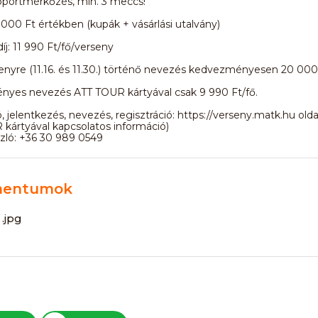
oportmérkőzés, min. 3 meccs!
 000 Ft értékben (kupák + vásárlási utalvány)
íj: 11 990 Ft/fő/verseny
enyre (11.16. és 11.30.) történő nevezés kedvezményesen 20 000
yes nevezés ATT TOUR kártyával csak 9 990 Ft/fő.
, jelentkezés, nevezés, regisztráció: https://verseny.matk.hu old
kártyával kapcsolatos információ)
zló: +36 30 989 0549
entumok
s
.jpg