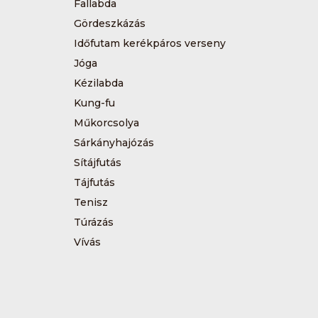
Fallabda
Gördeszkázás
Időfutam kerékpáros verseny
Jóga
Kézilabda
Kung-fu
Műkorcsolya
Sárkányhajózás
Sítájfutás
Tájfutás
Tenisz
Túrázás
Vívás