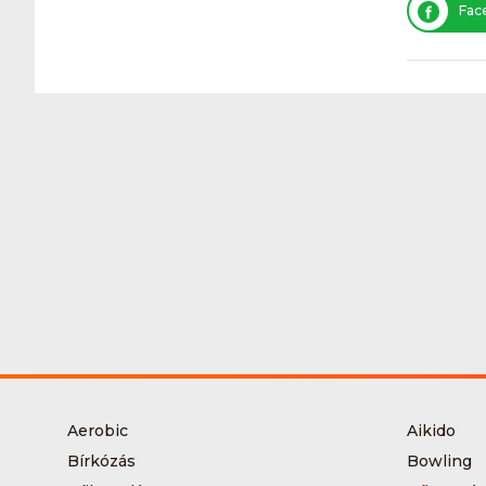
Fac
Aerobic
Aikido
Bírkózás
Bowling