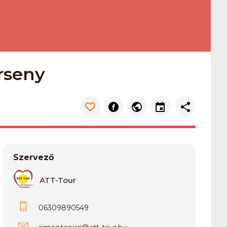
rseny
Szervező
ATT-Tour
06309890549