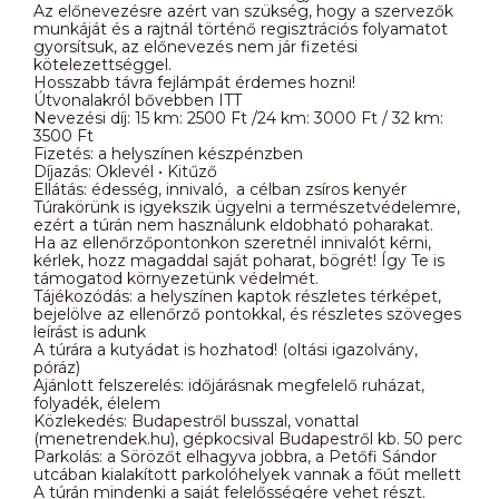
Az előnevezésre azért van szükség, hogy a szervezők
munkáját és a rajtnál történő regisztrációs folyamatot
gyorsítsuk, az előnevezés nem jár fizetési
kötelezettséggel.
Hosszabb távra fejlámpát érdemes hozni!
Útvonalakról bővebben ITT
Nevezési díj: 15 km: 2500 Ft /24 km: 3000 Ft / 32 km:
3500 Ft
Fizetés: a helyszínen készpénzben
Díjazás: Oklevél • Kitűző
Ellátás: édesség, innivaló, a célban zsíros kenyér
Túrakörünk is igyekszik ügyelni a természetvédelemre,
ezért a túrán nem használunk eldobható poharakat.
Ha az ellenőrzőpontonkon szeretnél innivalót kérni,
kérlek, hozz magaddal saját poharat, bögrét! Így Te is
támogatod környezetünk védelmét.
Tájékozódás: a helyszínen kaptok részletes térképet,
bejelölve az ellenőrző pontokkal, és részletes szöveges
leírást is adunk
A túrára a kutyádat is hozhatod! (oltási igazolvány,
póráz)
Ajánlott felszerelés: időjárásnak megfelelő ruházat,
folyadék, élelem
Közlekedés: Budapestről busszal, vonattal
(menetrendek.hu), gépkocsival Budapestről kb. 50 perc
Parkolás: a Sörözőt elhagyva jobbra, a Petőfi Sándor
utcában kialakított parkolóhelyek vannak a főút mellett
A túrán mindenki a saját felelősségére vehet részt.