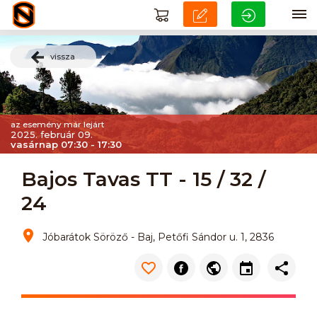
vissza
az esemény már lejárt
2025. február 09.
vasárnap 07:30 - 17:30
Bajos Tavas TT - 15 / 32 /
24
Jóbarátok Söröző - Baj, Petőfi Sándor u. 1, 2836