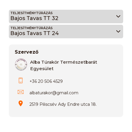
TELJESÍTMÉNYTÚRÁZÁS
Bajos Tavas TT 32
TELJESÍTMÉNYTÚRÁZÁS
Bajos Tavas TT 24
Szervező
Alba Túrakör Természetbarát
Egyesület
+36 20 506 4529
albaturakor
@
gmail.com
2519 Piliscsév Ady Endre utca 18.