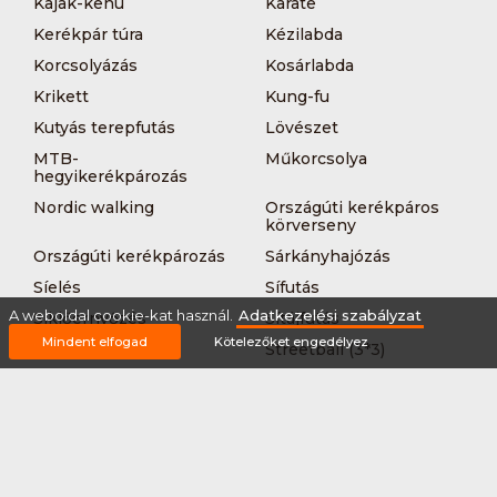
Kajak-kenu
Karate
Kerékpár túra
Kézilabda
Korcsolyázás
Kosárlabda
Krikett
Kung-fu
Kutyás terepfutás
Lövészet
MTB-
Műkorcsolya
hegyikerékpározás
Nordic walking
Országúti kerékpáros
körverseny
Országúti kerékpározás
Sárkányhajózás
Síelés
Sífutás
A weboldal cookie-kat használ.
Adatkezelési szabályzat
Siklőernyőzés
Sítájfutás
Mindent elfogad
Kötelezőket engedélyez
Sítúra
Streetball (3*3)
Sup
Tájfutás
Tájkerékpár
Tánc
Teljesítménytúrázás
Tenisz
Teqball
Terepfutás