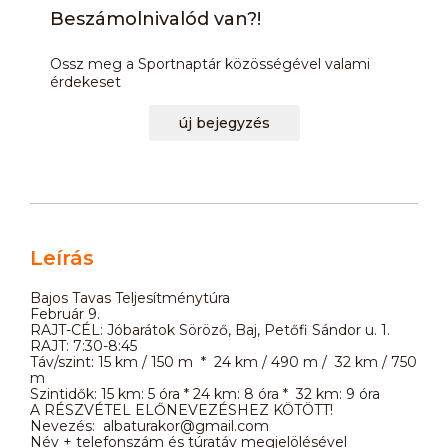
Beszámolnivalód van?!
Ossz meg a Sportnaptár közösségével valami
érdekeset
új bejegyzés
Leírás
Bajos Tavas Teljesítménytúra
Február 9.
​RAJT-CÉL: Jóbarátok Söröző, Baj, Petőfi Sándor u. 1.
RAJT: 7:30-8:45
Táv/szint: 15 km / 150 m * 24 km / 490 m / 32 km / 750
m
Szintidők: 15 km: 5 óra * 24 km: 8 óra * 32 km: 9 óra
A RÉSZVÉTEL ELŐNEVEZÉSHEZ KÖTÖTT!​​
Nevezés: albaturakor@gmail.com
Név + telefonszám és túratáv megjelölésével