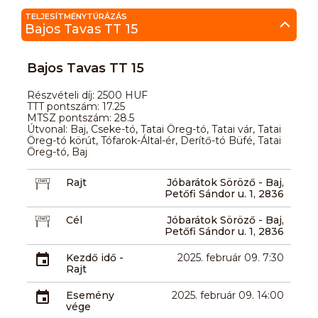
TELJESÍTMÉNYTÚRÁZÁS
Bajos Tavas TT 15
Bajos Tavas TT 15
Részvételi díj: 2500 HUF
TTT pontszám: 17.25
MTSZ pontszám: 28.5
Útvonal: Baj, Cseke-tó, Tatai Öreg-tó, Tatai vár, Tatai
Öreg-tó körút, Tófarok-Által-ér, Derítő-tó Büfé, Tatai
Öreg-tó, Baj
Rajt
Jóbarátok Söröző - Baj,
Petőfi Sándor u. 1, 2836
Cél
Jóbarátok Söröző - Baj,
Petőfi Sándor u. 1, 2836
Kezdő idő -
2025. február 09. 7:30
Rajt
Esemény
2025. február 09. 14:00
vége