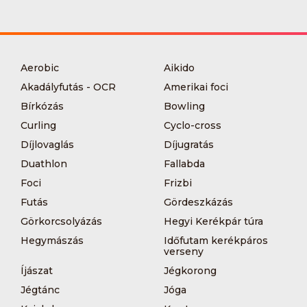
Aerobic
Aikido
Akadályfutás - OCR
Amerikai foci
Bírkózás
Bowling
Curling
Cyclo-cross
Díjlovaglás
Díjugratás
Duathlon
Fallabda
Foci
Frizbi
Futás
Gördeszkázás
Görkorcsolyázás
Hegyi Kerékpár túra
Hegymászás
Időfutam kerékpáros
verseny
Íjászat
Jégkorong
Jégtánc
Jóga