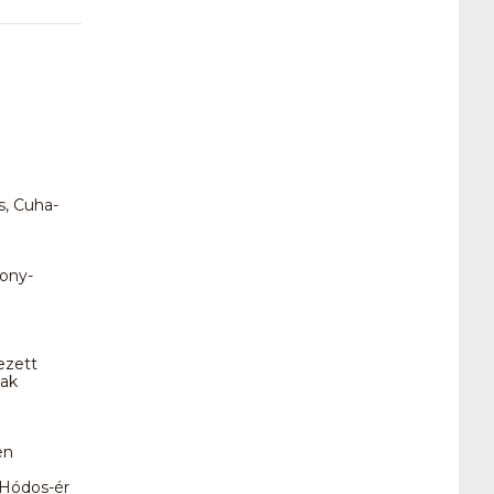
s, Cuha-
kony-
ezett
nak
en
 Hódos-ér