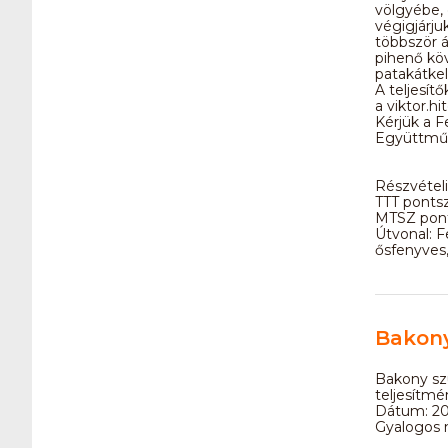
völgyébe,
végigjárju
többször á
pihenő köv
patakátkel
A teljesít
a viktor.h
Kérjük a F
Együttműk
Részvételi
TTT ponts
MTSZ pont
Útvonal: F
ősfenyves
Bakony
Bakony sz
teljesítmén
Dátum: 202
Gyalogos n