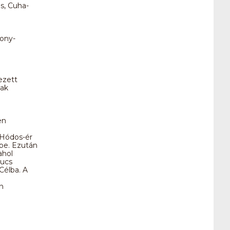
s, Cuha-
kony-
ezett
nak
en
 Hódos-ér
be. Ezután
ahol
kucs
Célba. A
n