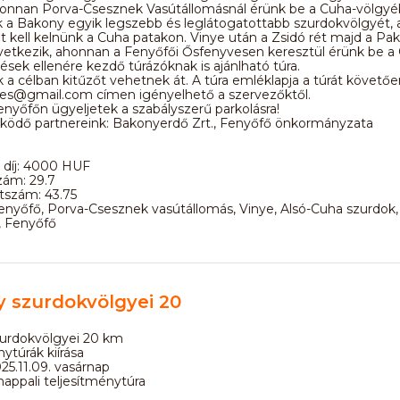
 onnan Porva-Csesznek Vasútállomásnál érünk be a Cuha-völgyé
k a Bakony egyik legszebb és leglátogatottabb szurdokvölgyét, 
t kell kelnünk a Cuha patakon. Vinye után a Zsidó rét majd a Pa
etkezik, ahonnan a Fenyőfői Ősfenyvesen keresztül érünk be a 
ések ellenére kezdő túrázóknak is ajánlható túra.
ők a célban kitűzőt vehetnek át. A túra emléklapja a túrát követőe
ites@gmail.com címen igényelhető a szervezőktől.
enyőfőn ügyeljetek a szabályszerű parkolásra!
ödő partnereink: Bakonyerdő Zrt., Fenyőfő önkormányzata
 díj: 4000 HUF
zám: 29.7
szám: 43.75
enyőfő, Porva-Csesznek vasútállomás, Vinye, Alsó-Cuha szurdok,
, Fenyőfő
 szurdokvölgyei 20
urdokvölgyei 20 km
ytúrák kiírása
5.11.09. vasárnap
appali teljesítménytúra