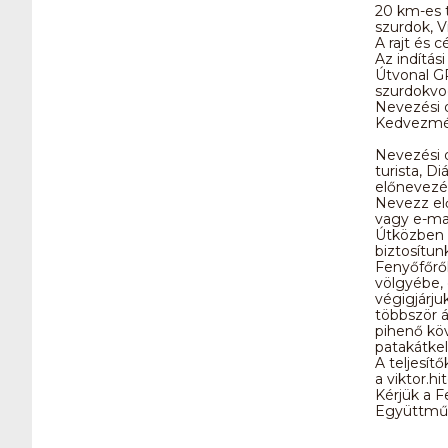
20 km-es 
szurdok, V
A rajt és 
Az indítási
Útvonal GP
szurdokvo
Nevezési d
Kedvezmén
Nevezési 
turista, D
előnevezés
Nevezz el
vagy e-mai
Útközben 
biztosítunk
Fenyőfőrő
völgyébe,
végigjárju
többször á
pihenő köv
patakátkel
A teljesít
a viktor.h
Kérjük a F
Együttműk