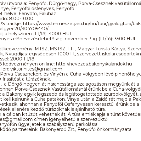
táv útvonala: Fenyőfő, Dürgő-hegy, Porva-Csesznek vasútállomá
inye, Fenyőfői ősfenyves, Fenyőfő
cél helye: Fenyőfő, Faluház
 idő: 8:00-10:00
S trackje: https://www.termeszetjaro.hu/hu/tour/gyalogtura/ba
elgyei-20/304705440/
íj a helyszínen (Ft/fő): 4000 HUF
yes előnevezési lehetőség: november 3-ig (Ft/fő): 3500 HUF
díjkedvezmény: MTSZ, MSTSZ, TTT, Magyar Turista Kártya, Szerv
iák, Nyugdíjas: egységesen 1000 Ft, szervezett iskolai csoportok
sel: 2000 Ft/fő
ő kedvezményen on-line: http://nevezes.bakonyikalandok.hu
len: viktor.hites@gmail.com
Porva-Cseszneken, és Vinyén a Cuha-völgyben lévő pihenőhely
 frissítést a túrázóknak.
l, a Dörgő-hegyen át narancssárga szalagozáson megyünk át a
 onnan Porva-Csesznek Vasútállomásnál érünk be a Cuha-völgyé
k a Bakony egyik legszebb és leglátogatottabb szurdokvölgyét, 
t kell kelnünk a Cuha patakon. Vinye után a Zsidó rét majd a Pa
etkezik, ahonnan a Fenyőfői Ősfenyvesen keresztül érünk be a 
ések ellenére kezdő túrázóknak is ajánlható túra.
ők a célban kitűzőt vehetnek át. A túra emléklapja a túrát követőe
ites@gmail.com címen igényelhető a szervezőktől.
enyőfőn ügyeljetek a szabályszerű parkolásra!
ödő partnereink: Bakonyerdő Zrt., Fenyőfő önkormányzata