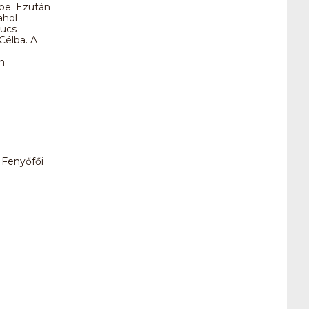
be. Ezután
ahol
kucs
Célba. A
n
 Fenyőfői