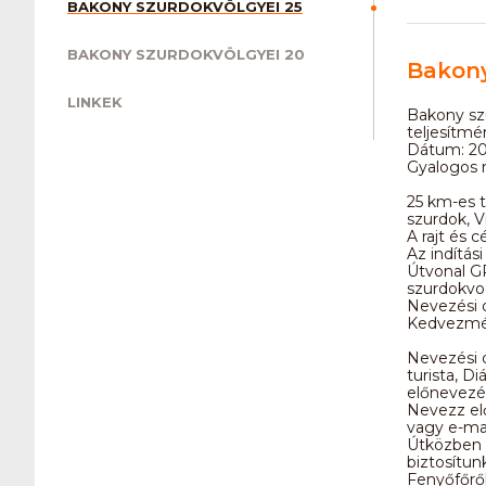
BAKONY SZURDOKVÖLGYEI 25
BAKONY SZURDOKVÖLGYEI 20
Bakony
LINKEK
Bakony sz
teljesítmén
Dátum: 202
Gyalogos n
25 km-es 
szurdok, V
A rajt és 
Az indítási
Útvonal GP
szurdokvo
Nevezési d
Kedvezmén
Nevezési 
turista, D
előnevezés
Nevezz el
vagy e-mai
Útközben 
biztosítunk
Fenyőfőrő