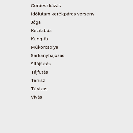
Gördeszkázás
Időfutam kerékpáros verseny
Jóga
Kézilabda
Kung-fu
Műkorcsolya
Sárkányhajózás
Sítájfutás
Tájfutás
Tenisz
Túrázás
Vívás