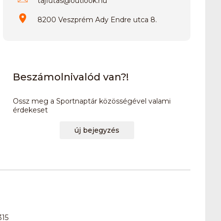
tajfutas
@
outlook.hu
8200 Veszprém Ady Endre utca 8.
Beszámolnivalód van?!
Ossz meg a Sportnaptár közösségével valami
érdekeset
új bejegyzés
315