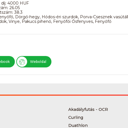
 díj: 4000 HUF
zám: 26.05
szám: 38.3
enyőfő, Dörgő-hegy, Hódos-éri szurdok, Porva-Csesznek vasútál
ok, Vinye, Pakucs pihenő, Fenyőfői Ősfenyves, Fenyőfő
ebook
Weboldal
Akadályfutás - OCR
Curling
Duathlon