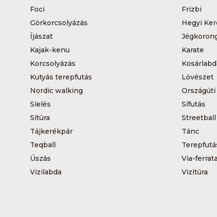
Foci
Frizbi
Görkorcsolyázás
Hegyi Ker
Íjászat
Jégkoron
Kajak-kenu
Karate
Korcsolyázás
Kosárlabd
Kutyás terepfutás
Lövészet
Nordic walking
Országúti
Síelés
Sífutás
Sítúra
Streetball
Tájkerékpár
Tánc
Teqball
Terepfutá
Úszás
Via-ferrat
Vizilabda
Vizitúra