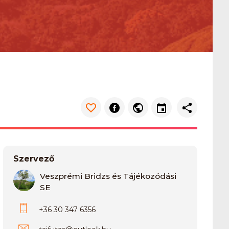
Szervező
Veszprémi Bridzs és Tájékozódási
SE
+36 30 347 6356