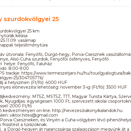
 szurdokvölgyei 25
urdokvölgyei 25 km
ytúrák kiírása
5.11.09. vasárnap
appali teljesítménytúra
táv útvonala: Fenyőfő, Dürgő-hegy, Porva-Csesznek vasútállomá
inye, Alsó-Cuha szurdok, Fenyőfői ősfenyves, Fenyőfő
cél helye: Fenyőfő, Faluház
 idő: 8:00-9:00
S trackje: https://www.termeszetjaro.hu/hu/tour/gyalogtura/ba
elgyei-25/304705776/
íj a helyszínen (Ft/fő): 4000 HUF
yes előnevezési lehetőség: november 3-ig (Ft/fő): 3500 HUF
díjkedvezmény: MTSZ, MSTSZ, TTT, Magyar Turista Kártya, Szerv
iák, Nyugdíjas: egységesen 1000 Ft, szervezett iskolai csoportok
sel: 2000 Ft/fő
ő kedvezményen on-line: http://nevezes.bakonyikalandok.hu
len: viktor.hites@gmail.com
Porva-Cseszneken, és Vinyén a Cuha-völgyben lévő pihenőhely
 frissítést a túrázóknak.
l, a Dörgő-hegyen át narancssárga szalagozáson megyünk át a