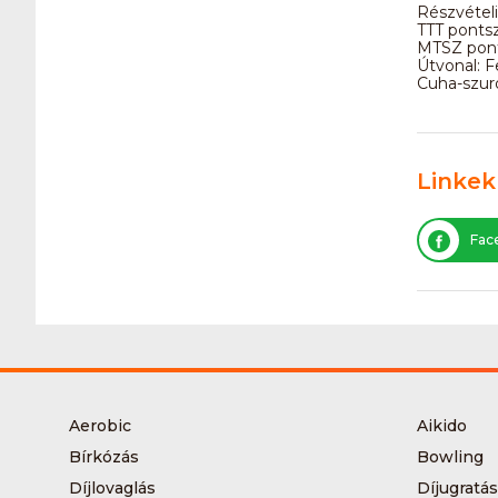
Részvételi
TTT ponts
MTSZ pont
Útvonal: F
Cuha-szurd
Linkek
Fac
Aerobic
Aikido
Bírkózás
Bowling
Díjlovaglás
Díjugratás