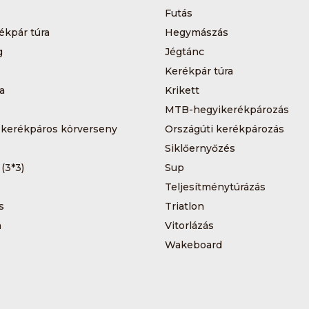
Futás
ékpár túra
Hegymászás
g
Jégtánc
Kerékpár túra
a
Krikett
MTB-hegyikerékpározás
 kerékpáros körverseny
Országúti kerékpározás
Siklőernyőzés
 (3*3)
Sup
Teljesítménytúrázás
s
Triatlon
a
Vitorlázás
Wakeboard