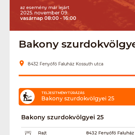
az esemény már lejárt
2025. november 09.
vasárnap 08:00 - 16:00
Bakony szurdokvölgyei
8432 Fenyőfő Faluház Kossuth utca
TELJESÍTMÉNYTÚRÁZÁS
Bakony szurdokvölgyei 25
Bakony szurdokvölgyei 25
Rajt
8432 Fenyőfő Faluház