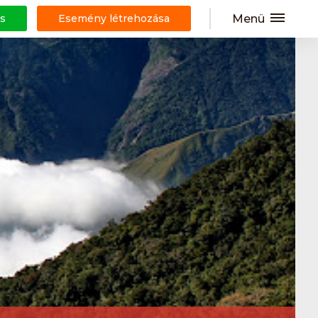
Menü
s
Esemény létrehozása