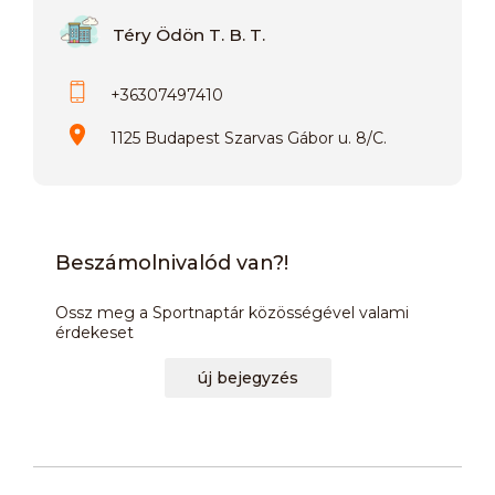
Téry Ödön T. B. T.
+36307497410
1125 Budapest Szarvas Gábor u. 8/C.
Beszámolnivalód van?!
Ossz meg a Sportnaptár közösségével valami
érdekeset
új bejegyzés