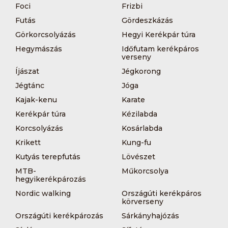
Foci
Frizbi
Futás
Gördeszkázás
Görkorcsolyázás
Hegyi Kerékpár túra
Hegymászás
Időfutam kerékpáros
verseny
Íjászat
Jégkorong
Jégtánc
Jóga
Kajak-kenu
Karate
Kerékpár túra
Kézilabda
Korcsolyázás
Kosárlabda
Krikett
Kung-fu
Kutyás terepfutás
Lövészet
MTB-
Műkorcsolya
hegyikerékpározás
Nordic walking
Országúti kerékpáros
körverseny
Országúti kerékpározás
Sárkányhajózás