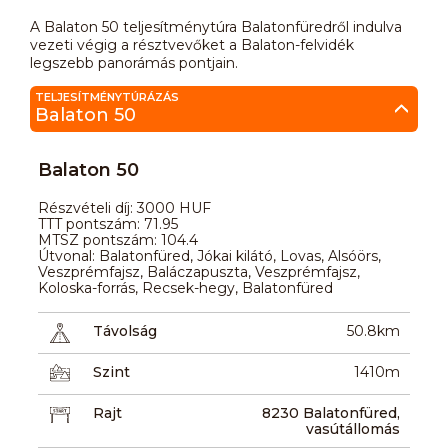
A Balaton 50 teljesítménytúra Balatonfüredről indulva
vezeti végig a résztvevőket a Balaton-felvidék
legszebb panorámás pontjain.
TELJESÍTMÉNYTÚRÁZÁS
Balaton 50
Balaton 50
Részvételi díj: 3000 HUF
TTT pontszám: 71.95
MTSZ pontszám: 104.4
Útvonal: Balatonfüred, Jókai kilátó, Lovas, Alsóörs,
Veszprémfajsz, Baláczapuszta, Veszprémfajsz,
Koloska-forrás, Recsek-hegy, Balatonfüred
Távolság
50.8km
Szint
1410m
Rajt
8230 Balatonfüred,
vasútállomás