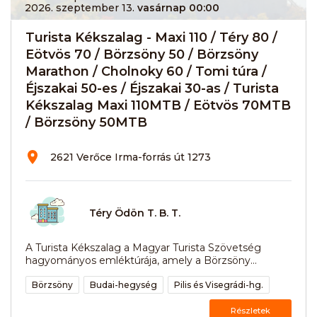
2026. szeptember 13.
vasárnap 00:00
Turista Kékszalag - Maxi 110 / Téry 80 /
Eötvös 70 / Börzsöny 50 / Börzsöny
Marathon / Cholnoky 60 / Tomi túra /
Éjszakai 50-es / Éjszakai 30-as / Turista
Kékszalag Maxi 110MTB / Eötvös 70MTB
/ Börzsöny 50MTB
2621 Verőce Irma-forrás út 1273
Téry Ödön T. B. T.
A Turista Kékszalag a Magyar Turista Szövetség
hagyományos emléktúrája, amely a Börzsöny...
Börzsöny
Budai-hegység
Pilis és Visegrádi-hg.
Részletek