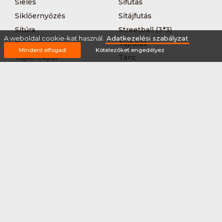
Síelés
Sífutás
Siklőernyőzés
Sítájfutás
Sítúra
Streetball (3*3)
A weboldal cookie-kat használ.
Adatkezelési szabályzat
Sup
Tájfutás
Mindent elfogad
Kötelezőket engedélyez
Tájkerékpár
Tánc
Teljesítménytúrázás
Tenisz
Teqball
Terepfutás
Triatlon
Túrázás
Úszás
Via-ferrata
Vitorlázás
Vívás
Vizilabda
Vizitúra
Wakeboard
Rólunk
Szervezőknek / Egyesületeknek